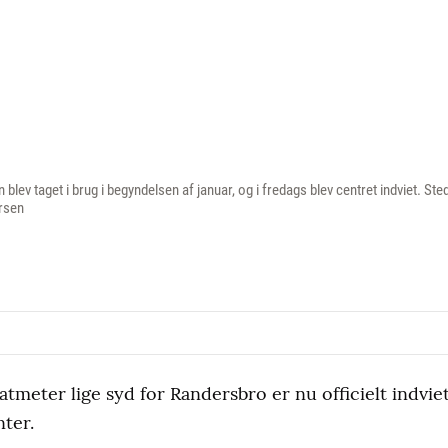
ev taget i brug i begyndelsen af januar, og i fredags blev centret indviet. St
ersen
atmeter lige syd for Randersbro er nu officielt indvi
ter.