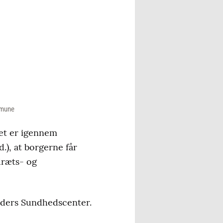
mmune
det er igennem
d.), at borgerne får
dræts- og
anders Sundhedscenter.