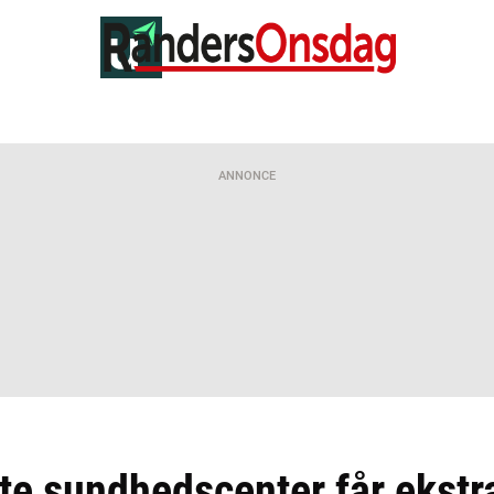
ANNONCE
te sundhedscenter får ekstra