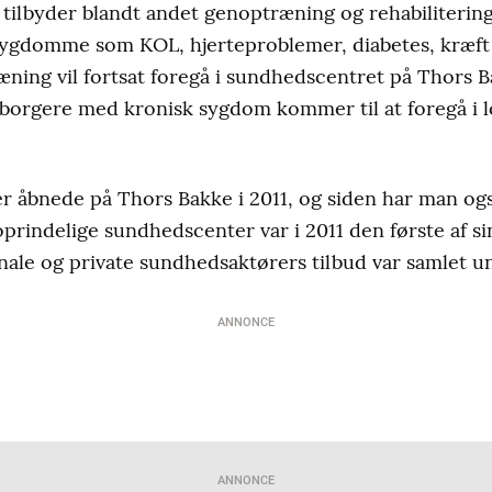
tilbyder blandt andet genoptræning og rehabilitering
e sygdomme som KOL, hjerteproblemer, diabetes, kræf
ning vil fortsat foregå i sundhedscentret på Thors 
il borgere med kronisk sygdom kommer til at foregå i l
 åbnede på Thors Bakke i 2011, og siden har man og
oprindelige sundhedscenter var i 2011 den første af si
ale og private sundhedsaktørers tilbud var samlet u
ANNONCE
ANNONCE