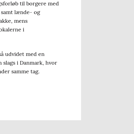
sforløb til borgere med
t samt lænde- og
Bakke, mens
okalerne i
så udvidet med en
n slags i Danmark, hvor
nder samme tag.