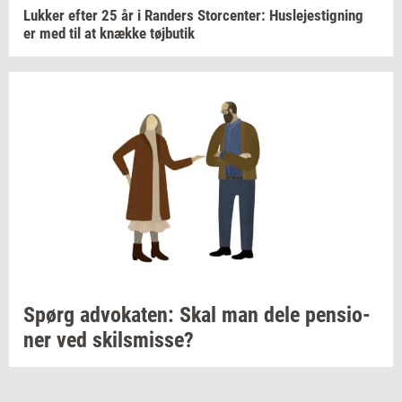
Luk­ker
efter 25 år i
Ran­ders
Stor­cen­ter:
Hus­le­jestig­ning
er med til at
knæk­ke
tøj­bu­tik
Spørg
ad­vo­ka­ten:
Skal man dele
pen­sio­
ner
ved
skils­mis­se?