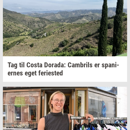
Tag til Costa
Dora­da:
Cam­brils
er
spa­ni­
er­nes
eget
fe­ri­e­sted