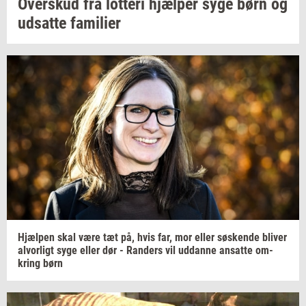
Over­skud
fra
lot­te­ri
hjæl­per
syge børn og
ud­sat­te
fa­mi­li­er
Hjæl­pen
skal være tæt på, hvis far, mor eller
sø­sken­de
bli­ver
al­vor­ligt
syge eller dør -
Ran­ders
vil
ud­dan­ne
an­sat­te
om­
kring
børn