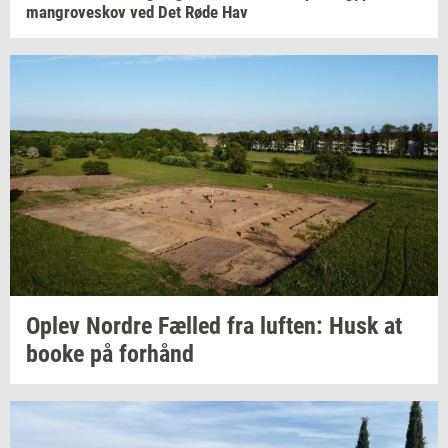
man­grove­skov
ved Det Røde Hav
Oplev
Nor­dre
Fæl­led
fra
luf­ten:
Husk at
booke på
for­hånd