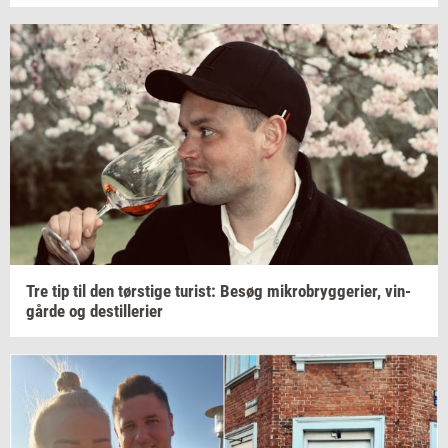
Tre tip til den
tørsti­ge
turist:
Besøg
mi­kro­bryg­ge­ri­er,
vin­
går­de
og
destil­le­ri­er