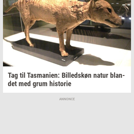
Tag til
Tas­ma­ni­en:
Bil­leds­køn
natur
blan­
det
med grum
hi­sto­rie
ANNONCE