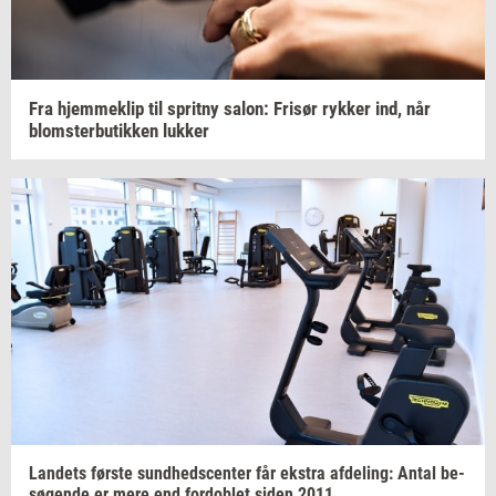
Fra
hjem­me­klip
til
sprit­ny
salon:
Fri­sør
ryk­ker
ind, når
blom­ster­bu­tik­ken
luk­ker
Lan­dets
før­ste
sund­heds­cen­ter
får
ek­stra
af­de­ling:
Antal
be­
sø­gen­de
er mere end
for­doblet
siden 2011