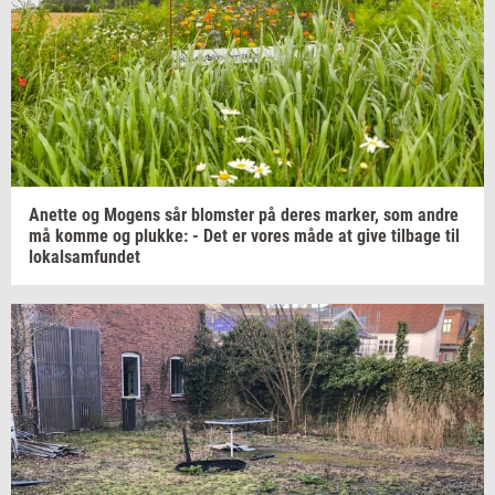
Anet­te
og
Mo­gens
sår
blom­ster
på deres
mar­ker,
som andre
må komme og
pluk­ke:
- Det er vores måde at give
til­ba­ge
til
lo­kal­sam­fun­det