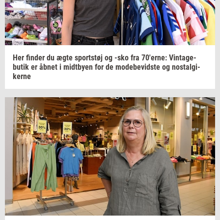
Her
fin­der
du ægte
sport­støj
og -sko fra
70'erne:
Vintage-​
butik
er åbnet i
midt­by­en
for de
mo­de­be­vid­ste
og
nostal­gi­
ker­ne