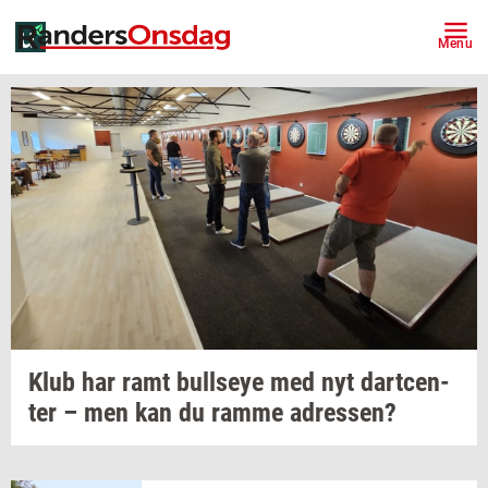
Menu
Klub har ramt
bull­seye
med nyt
dart­cen­
ter
– men kan du ramme
adres­sen?