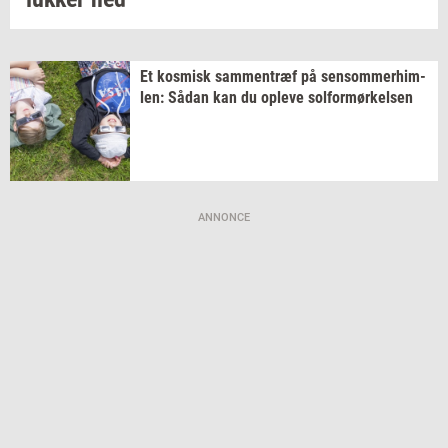
Et
kos­misk
sam­men­træf
på
sen­som­mer­him­
len:
Sådan kan du
op­le­ve
sol­for­mør­kel­sen
ANNONCE