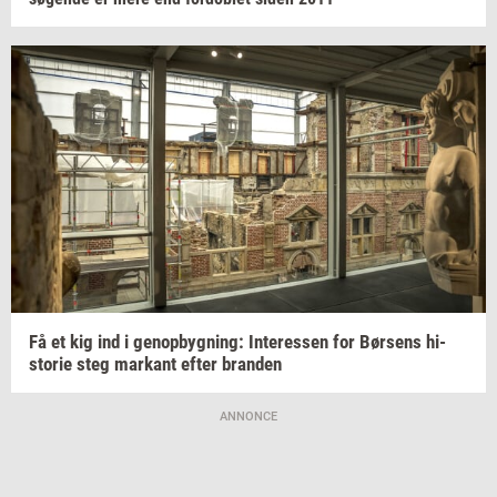
Få et kig ind i
genop­byg­ning:
In­ter­es­sen
for
Bør­sens
hi­
sto­rie
steg
mar­kant
efter
bran­den
ANNONCE