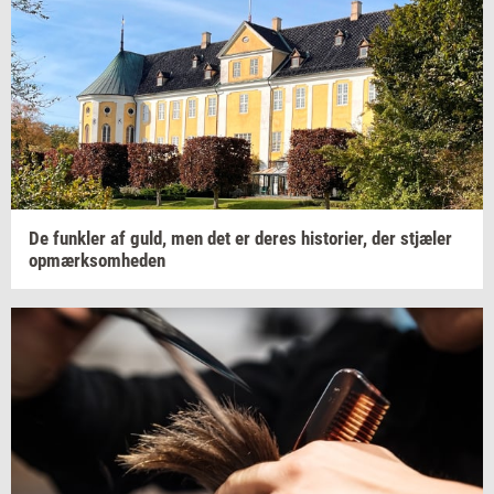
De
funk­ler
af guld, men det er deres
hi­sto­ri­er,
der
stjæ­ler
op­mærk­som­he­den