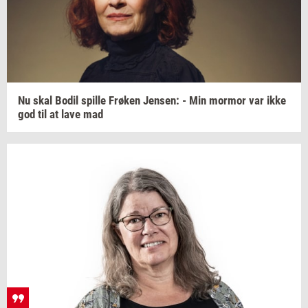
Nu skal Bodil
spil­le
Frø­ken
Jen­sen:
- Min
mor­mor
var ikke
god til at lave mad