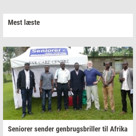
Mest læste
Se­ni­o­rer
sen­der
gen­brugs­bril­ler
til
Afri­ka