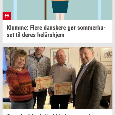
Klum­me: Flere
dan­ske­re
gør
som­mer­hu­
set
til deres
helårs­hjem