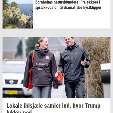
Born­holms
na­tur­vi­dun­de­re:
Fra
ek­ko­er
i
spræk­ke­da­len
til
dra­ma­ti­ske
kyst­klip­per
Lo­ka­le
ildsjæ­le
sam­ler
ind, hvor Trump
luk­ker
ned