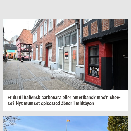
Er du til
ita­li­ensk
car­bo­na­ra
eller
ame­ri­kansk
mac'n
che­e­
se?
Nyt
mum­set
spi­se­sted
åbner i
midt­by­en