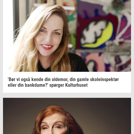
'Bør vi også kende din
ol­de­mor,
din gamle
sko­le­in­spek­tør
eller din
bank­da­me?'
spør­ger
Kul­tur­hu­set