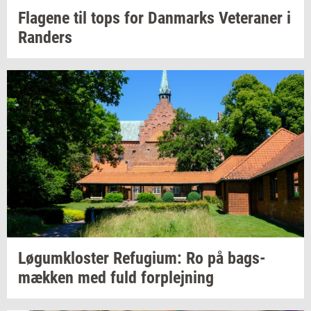
Fla­ge­ne
til tops for
Dan­marks
Ve­te­ra­ner
i
Ran­ders
Løgum­klo­ster
Re­fu­gi­um:
Ro på
bags­
mæk­ken
med fuld
for­plej­ning