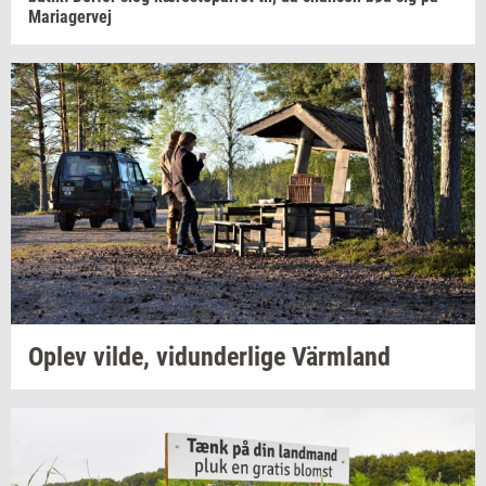
Ma­ri­a­ger­vej
Oplev
vilde,
vi­dun­der­li­ge
Värmland