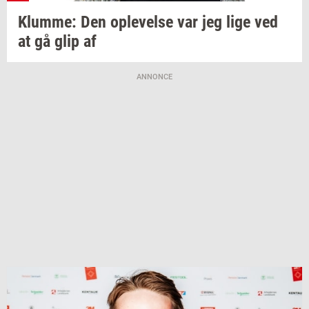
Klum­me:
Den
op­le­vel­se
var jeg lige ved
at gå glip af
ANNONCE