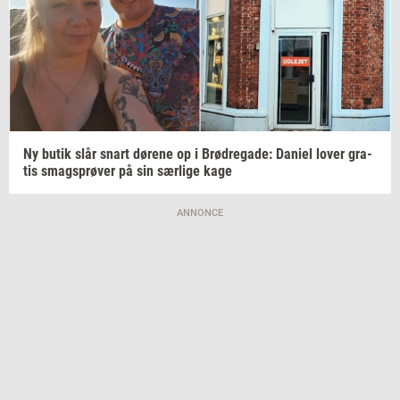
Ny butik slår snart
dø­re­ne
op i
Brød­re­ga­de:
Da­ni­el
lover
gra­
tis
smags­prø­ver
på sin
sær­li­ge
kage
ANNONCE