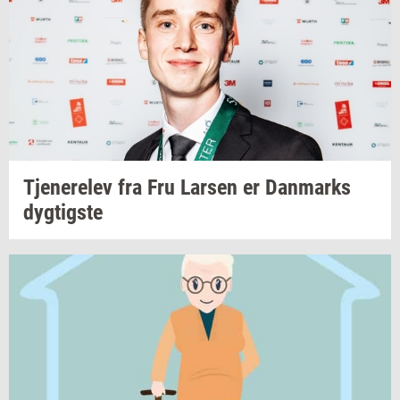
Tje­ne­re­lev
fra Fru
Lar­sen
er
Dan­marks
dyg­tig­ste