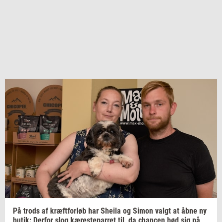
På trods af
kræft­for­løb
har
Sheila
og Simon valgt at åbne ny
butik:
Der­for
slog
kæ­re­ste­par­ret
til, da
chan­cen
bød sig på