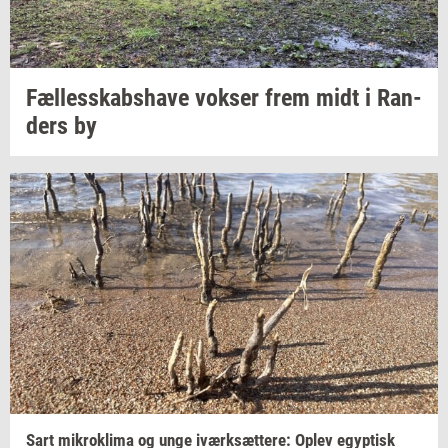
Fæl­les­skabs­ha­ve
vok­ser
frem midt i
Ran­
ders
by
Sart
mi­krokli­ma
og unge
iværk­sæt­te­re:
Oplev
egyp­tisk