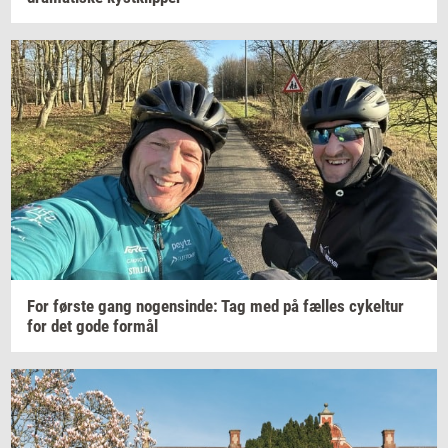
For
før­ste
gang
no­gen­sin­de:
Tag med på
fæl­les
cy­kel­tur
for det gode
for­mål