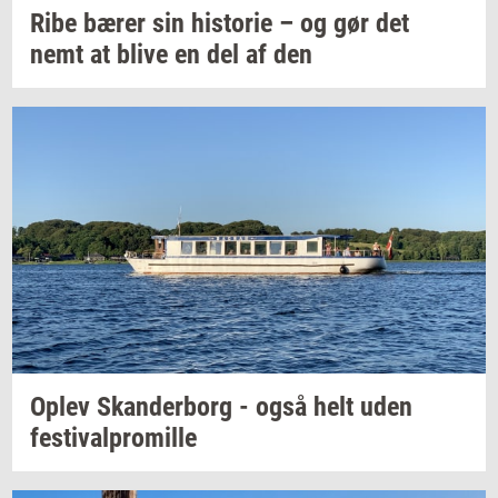
Ribe bærer sin
hi­sto­rie
– og gør det
nemt at blive en del af den
Oplev
Skan­der­borg
- også helt uden
festi­val­pro­mil­le