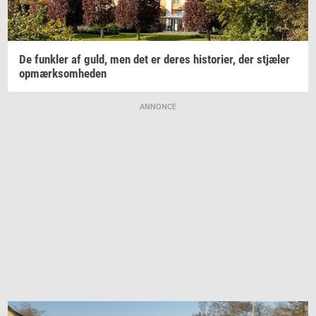
De
funk­ler
af guld, men det er deres
hi­sto­ri­er,
der
stjæ­ler
op­mærk­som­he­den
ANNONCE