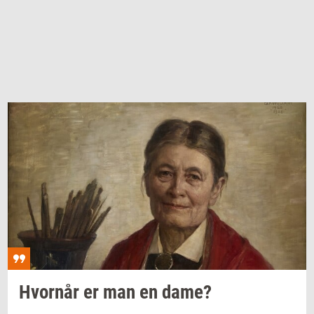
Hvor­når
er man en dame?