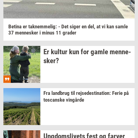
Be­ti­na
er
tak­nem­me­lig:
- Det siger en del, at vi kan samle
37
men­ne­sker
i minus 11
gra­der
Er
kul­tur
kun for gamle
men­ne­
sker?
Fra
land­brug
til
rej­se­desti­na­tion:
Ferie på
toscan­ske
vin­går­de
Ung­doms­li­vets
fest og
far­ver