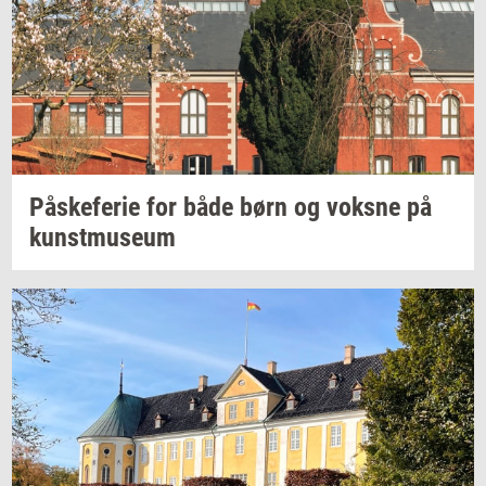
På­ske­fe­rie
for både børn og
voks­ne
på
kunst­mu­se­um