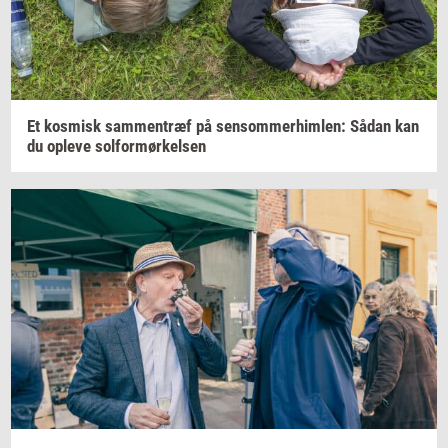
Et
kos­misk
sam­men­træf
på
sen­som­mer­him­len:
Sådan kan
du
op­le­ve
sol­for­mør­kel­sen