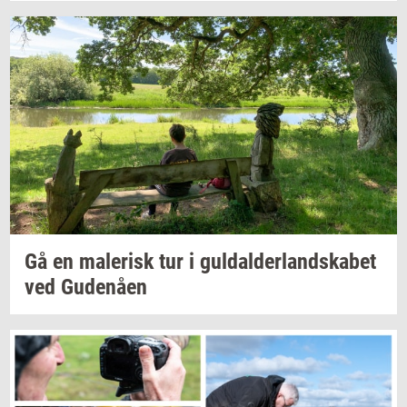
Gå en
ma­le­risk
tur i
gul­dal­der­land­ska­bet
ved
Gu­denå­en