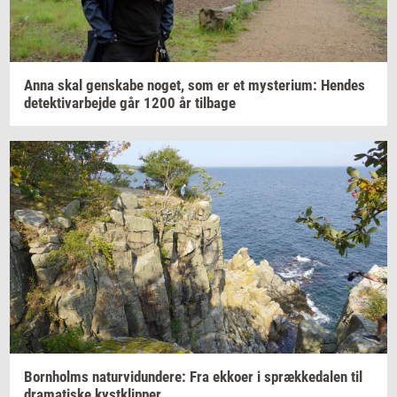
Anna skal
gen­ska­be
noget,
som er et
myste­ri­um:
Hen­des
de­tek­ti­v­ar­bej­de
går 1200 år
til­ba­ge
Born­holms
na­tur­vi­dun­de­re:
Fra
ek­ko­er
i
spræk­ke­da­len
til
dra­ma­ti­ske
kyst­klip­per