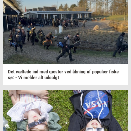
Det
væl­te­de
ind med
gæ­ster
ved
åb­ning
af
po­pu­lær
fi­ske­
sø:
- Vi
mel­der
alt
ud­solgt