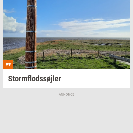
Storm­flod­s­søj­ler
ANNONCE