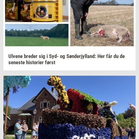
Ul­ve­ne
bre­der
sig i Syd- og
Søn­derjyl­land:
Her får du de
se­ne­ste
hi­sto­ri­er
først