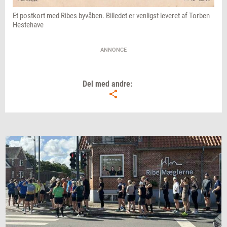
Et postkort med Ribes byvåben. Billedet er venligst leveret af Torben
Hestehave
ANNONCE
Del med andre: