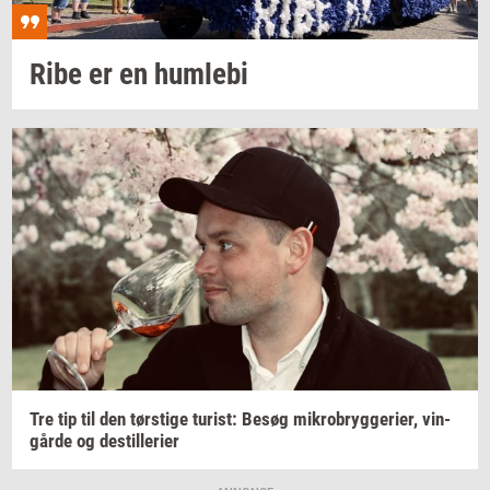
Ribe er en
hum­le­bi
Tre tip til den
tørsti­ge
turist:
Besøg
mi­kro­bryg­ge­ri­er,
vin­
går­de
og
destil­le­ri­er