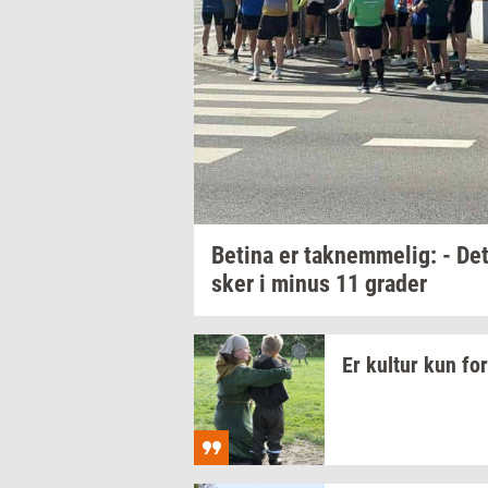
Be­ti­na
er
tak­nem­me­lig:
- Det
sker
i minus 11
gra­der
Er
kul­tur
kun fo