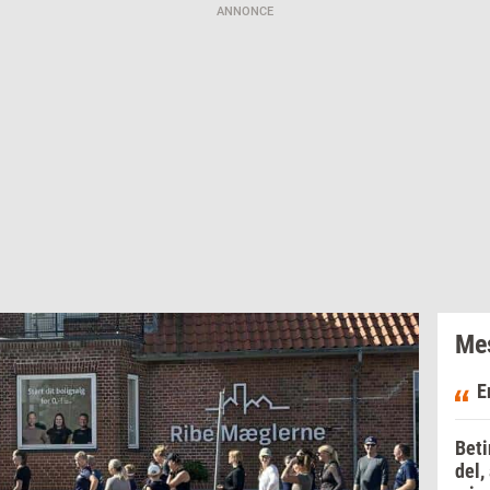
ANNONCE
Mes
E
Beti
del,