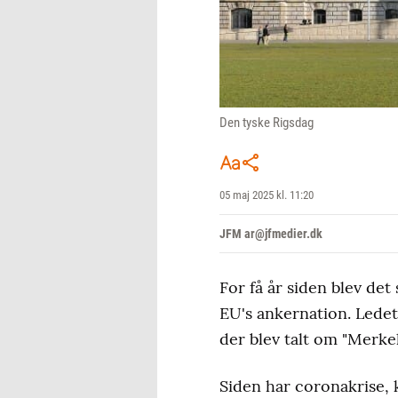
Den tyske Rigsdag
05 maj 2025 kl. 11:20
JFM ar@jfmedier.dk
For få år siden blev det
EU's ankernation. Ledet
der blev talt om "Merke
Siden har coronakrise, 