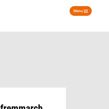
Menu
s fremmarch