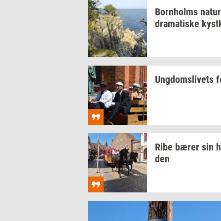
Born­holms
na­tur
dra­ma­ti­ske
kyst­
Ung­doms­li­vets
f
Ribe bærer sin
h
den