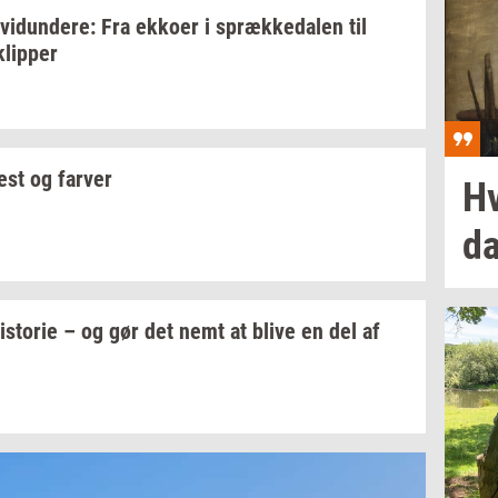
­vi­dun­de­re:
Fra
ek­ko­er
i
spræk­ke­da­len
til
klip­per
est og
far­ver
Hv
d
i­sto­rie
– og gør det nemt at blive en del af