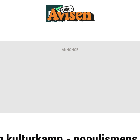
ANNONCE
 og kulturkamp - populismen