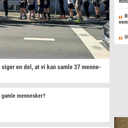
minu
R
nemt
U
 siger en del, at vi kan samle 37
men­ne­
r gamle
men­ne­sker?