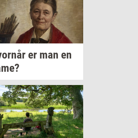
or­når
er man en
ame?