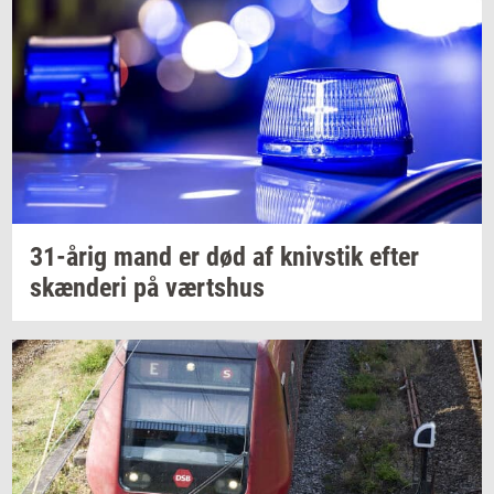
31-årig
mand er død af
kniv­stik
efter
skæn­de­ri
på
værts­hus