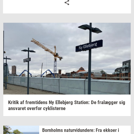
Kri­tik
af
frem­ti­dens
Ny
El­leb­jerg
Sta­tion:
De
fralæg­ger
sig
an­sva­ret
over­for
cyk­li­ster­ne
Born­holms
na­tur­vi­dun­de­re:
Fra
ek­ko­er
i