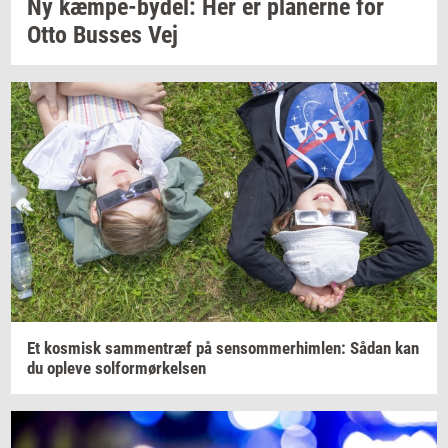
Ny
kæmpe-​bydel:
Her er
pla­ner­ne
for
Otto
Bus­ses
Vej
Et
kos­misk
sam­men­træf
på
sen­som­mer­him­len:
Sådan kan
du
op­le­ve
sol­for­mør­kel­sen