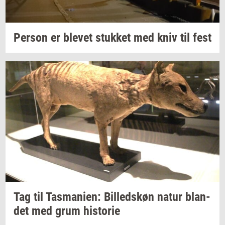
Per­son
er
ble­vet
stuk­ket
med kniv til fest
Tag til
Tas­ma­ni­en:
Bil­leds­køn
natur
blan­
det
med grum
hi­sto­rie