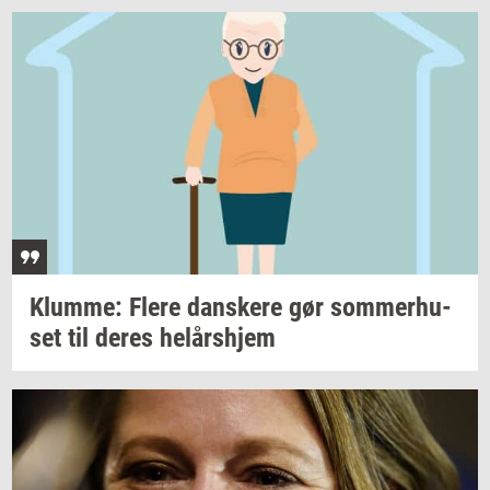
Klum­me: Flere
dan­ske­re
gør
som­mer­hu­
set
til deres
helårs­hjem