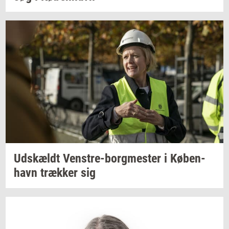
Ud­skældt
Venstre-​borgmester
i
Kø­ben­
havn
træk­ker
sig