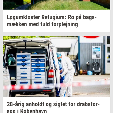
Løgum­klo­ster
Re­fu­gi­um:
Ro på
bags­
mæk­ken
med fuld
for­plej­ning
28-årig
an­holdt
og
sig­tet
for
drabs­for­
søg
i
Kø­ben­havn