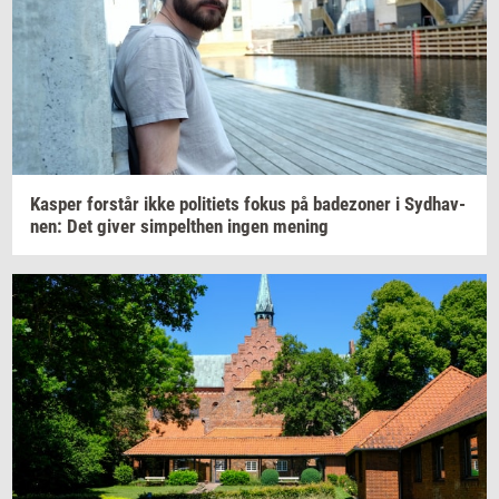
Kas­per
for­står
ikke
po­li­tiets
fokus på
ba­dezo­ner
i
Syd­hav­
nen:
Det giver
sim­pelt­hen
ingen
me­ning