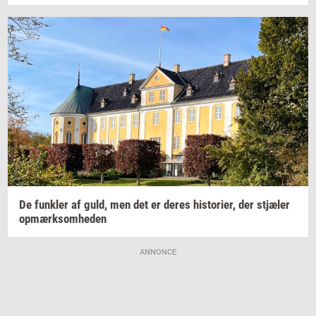
De
funk­ler
af guld, men det er deres
hi­sto­ri­er,
der
stjæ­ler
op­mærk­som­he­den
ANNONCE