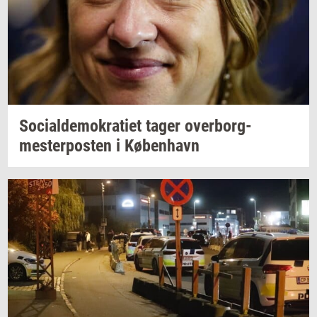
So­ci­al­de­mo­kra­ti­et
tager
over­borg­
mester­po­sten
i
Kø­ben­havn