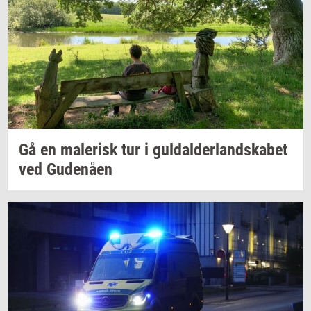
Gå en
ma­le­risk
tur i
gul­dal­der­land­ska­bet
ved
Gu­denå­en