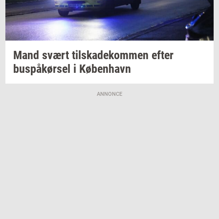
Mand svært
til­ska­de­kom­men
efter
buspå­kør­sel
i
Kø­ben­havn
ANNONCE