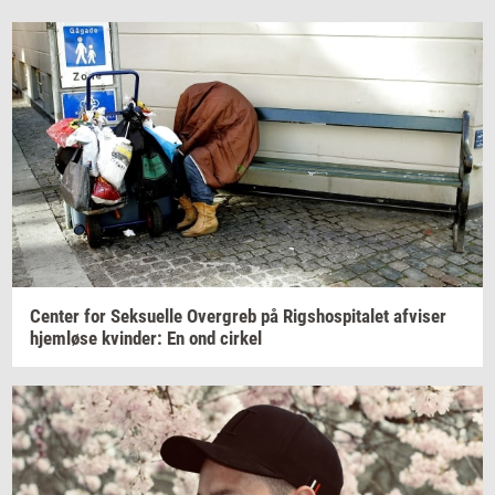
Cen­ter
for
Seksu­el­le
Over­greb
på
Rigs­ho­spi­ta­let
af­vi­ser
hjem­lø­se
kvin­der:
En ond
cir­kel