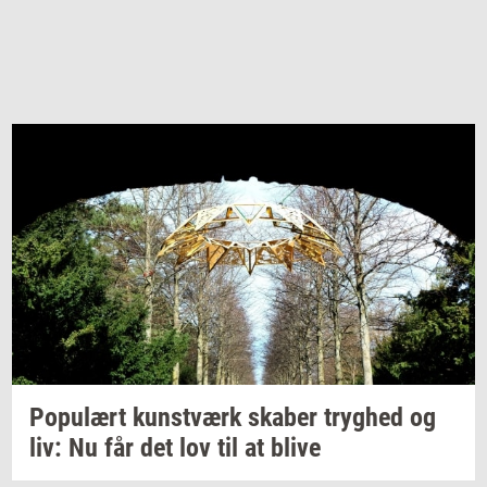
Po­pu­lært
kunst­værk
ska­ber
tryg­hed
og
liv: Nu får det lov til at blive