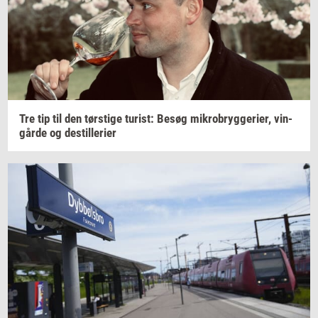
Tre tip til den
tørsti­ge
turist:
Besøg
mi­kro­bryg­ge­ri­er,
vin­
går­de
og
destil­le­ri­er