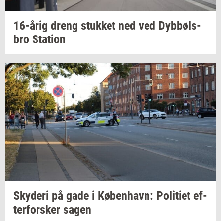
16-årig
dreng
stuk­ket
ned ved
Dybbøls­
bro
Sta­tion
Sky­de­ri
på gade i
Kø­ben­havn:
Po­li­ti­et
ef­
ter­for­sker
sagen