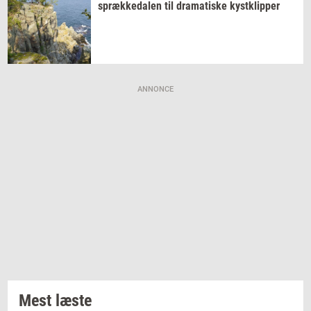
spræk­ke­da­len
til
dra­ma­ti­ske
kyst­klip­per
ANNONCE
Mest læste