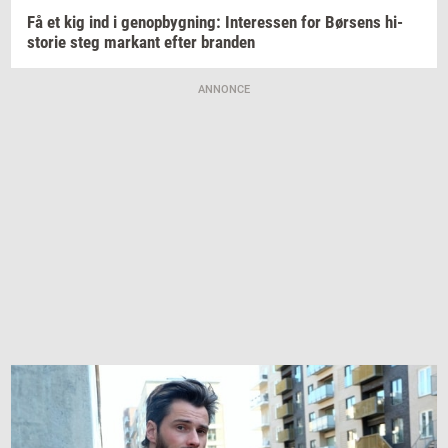
Få et kig ind i
genop­byg­ning:
In­ter­es­sen
for
Bør­sens
hi­
sto­rie
steg
mar­kant
efter
bran­den
ANNONCE