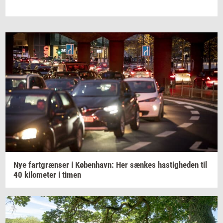
Nye
fart­græn­ser
i
Kø­ben­havn:
Her
sæn­kes
ha­stig­he­den
til
40
ki­lo­me­ter
i
timen