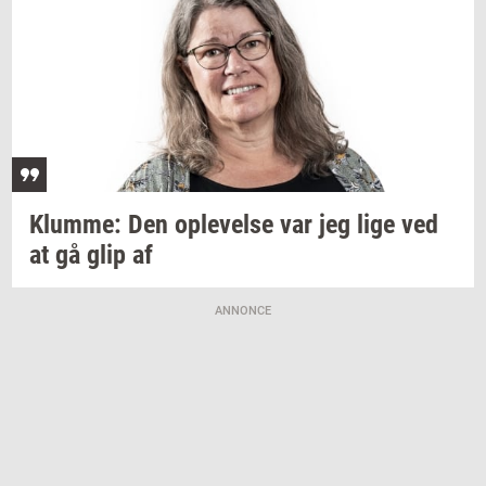
Klum­me:
Den
op­le­vel­se
var jeg lige ved
at gå glip af
ANNONCE