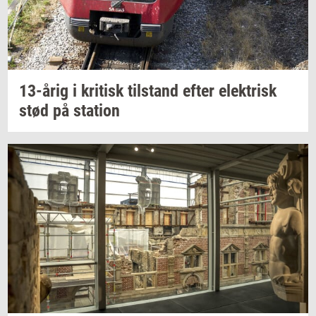
13-årig
i
kri­tisk
til­stand
efter
elek­trisk
stød på
sta­tion