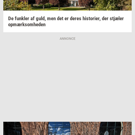
De
funk­ler
af guld, men det er deres
hi­sto­ri­er,
der
stjæ­ler
op­mærk­som­he­den
ANNONCE