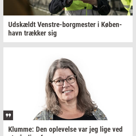
Ud­skældt
Venstre-​borgmester
i
Kø­ben­
havn
træk­ker
sig
Klum­me:
Den
op­le­vel­se
var jeg lige ved