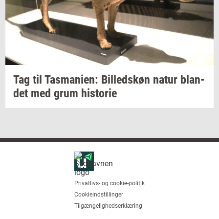
Tag til
Tas­ma­ni­en:
Bil­leds­køn
natur
blan­
det
med grum
hi­sto­rie
Privatlivs- og cookie-politik
Cookieindstillinger
Tilgængelighedserklæring