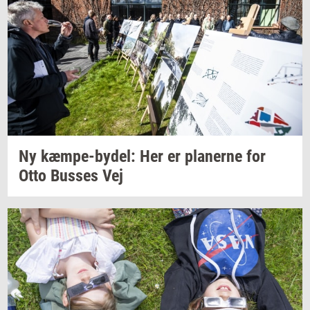
Ny
kæmpe-​bydel:
Her er
pla­ner­ne
for
Otto
Bus­ses
Vej