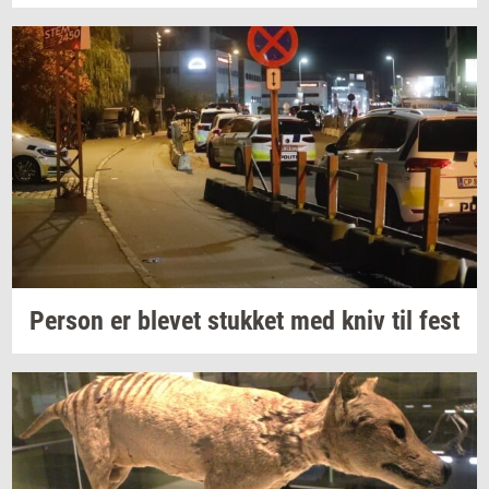
Per­son
er
ble­vet
stuk­ket
med kniv til fest