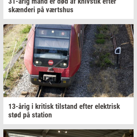
31-årig
mand er død af
kniv­stik
efter
skæn­de­ri
på
værts­hus
13-årig
i
kri­tisk
til­stand
efter
elek­trisk
stød på
sta­tion