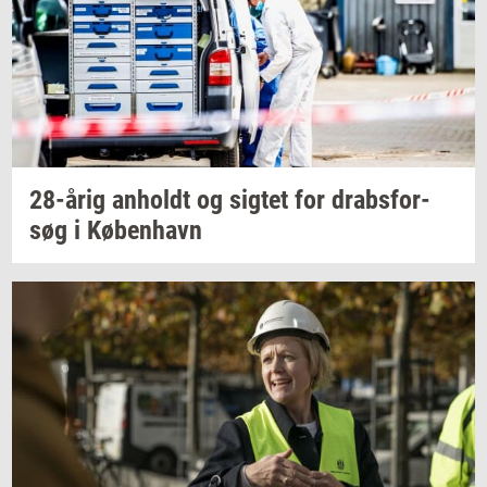
28-årig
an­holdt
og
sig­tet
for
drabs­for­
søg
i
Kø­ben­havn