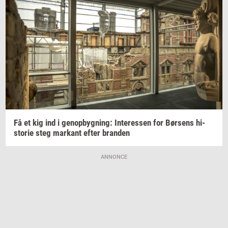
Få et kig ind i
genop­byg­ning:
In­ter­es­sen
for
Bør­sens
hi­
sto­rie
steg
mar­kant
efter
bran­den
ANNONCE