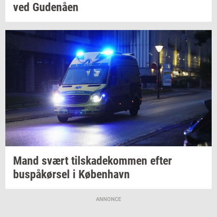
ved
Gu­denå­en
Mand svært
til­ska­de­kom­men
efter
buspå­kør­sel
i
Kø­ben­havn
ANNONCE