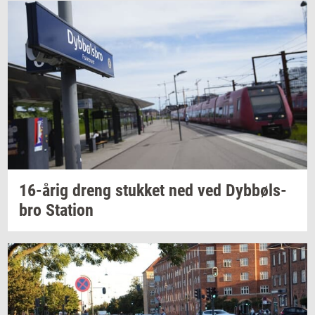
16-årig
dreng
stuk­ket
ned ved
Dybbøls­
bro
Sta­tion