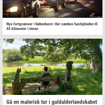
Nye
fart­græn­ser
i
Kø­ben­havn:
Her
sæn­kes
ha­stig­he­den
til
40
ki­lo­me­ter
i
timen
Gå en
ma­le­risk
tur i
gul­dal­der­land­ska­bet