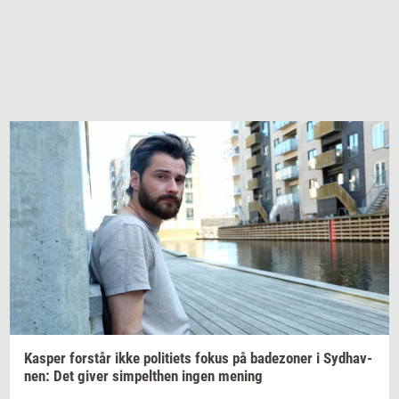
Kas­per
for­står
ikke
po­li­tiets
fokus på
ba­dezo­ner
i
Syd­hav­
nen:
Det giver
sim­pelt­hen
ingen
me­ning