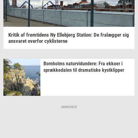
Kri­tik
af
frem­ti­dens
Ny
El­leb­jerg
Sta­tion:
De
fralæg­ger
sig
an­sva­ret
over­for
cyk­li­ster­ne
Born­holms
na­tur­vi­dun­de­re:
Fra
ek­ko­er
i
spræk­ke­da­len
til
dra­ma­ti­ske
kyst­klip­per
ANNONCE