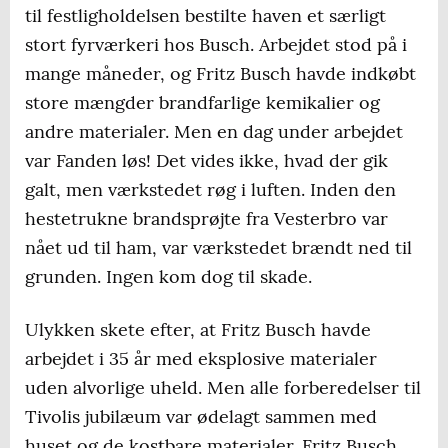
til festligholdelsen bestilte haven et særligt
stort fyrværkeri hos Busch. Arbejdet stod på i
mange måneder, og Fritz Busch havde indkøbt
store mængder brandfarlige kemikalier og
andre materialer. Men en dag under arbejdet
var Fanden løs! Det vides ikke, hvad der gik
galt, men værkstedet røg i luften. Inden den
hestetrukne brandsprøjte fra Vesterbro var
nået ud til ham, var værkstedet brændt ned til
grunden. Ingen kom dog til skade.
Ulykken skete efter, at Fritz Busch havde
arbejdet i 35 år med eksplosive materialer
uden alvorlige uheld. Men alle forberedelser til
Tivolis jubilæum var ødelagt sammen med
huset og de kostbare materialer. Fritz Busch