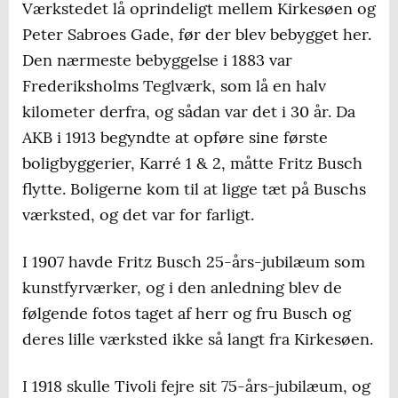
Værkstedet lå oprindeligt mellem Kirkesøen og
Peter Sabroes Gade, før der blev bebygget her.
Den nærmeste bebyggelse i 1883 var
Frederiksholms Teglværk, som lå en halv
kilometer derfra, og sådan var det i 30 år. Da
AKB i 1913 begyndte at opføre sine første
boligbyggerier, Karré 1 & 2, måtte Fritz Busch
flytte. Boligerne kom til at ligge tæt på Buschs
værksted, og det var for farligt.
I 1907 havde Fritz Busch 25-års-jubilæum som
kunstfyrværker, og i den anledning blev de
følgende fotos taget af herr og fru Busch og
deres lille værksted ikke så langt fra Kirkesøen.
I 1918 skulle Tivoli fejre sit 75-års-jubilæum, og