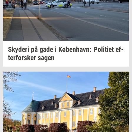
Sky­de­ri
på gade i
Kø­ben­havn:
Po­li­ti­et
ef­
ter­for­sker
sagen