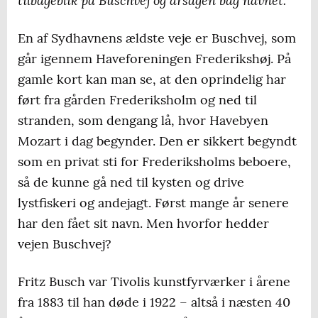
tilbageblik på Buschvej og årsagen bag navnet.
En af Sydhavnens ældste veje er Buschvej, som
går igennem Haveforeningen Frederikshøj. På
gamle kort kan man se, at den oprindelig har
ført fra gården Frederiksholm og ned til
stranden, som dengang lå, hvor Havebyen
Mozart i dag begynder. Den er sikkert begyndt
som en privat sti for Frederiksholms beboere,
så de kunne gå ned til kysten og drive
lystfiskeri og andejagt. Først mange år senere
har den fået sit navn. Men hvorfor hedder
vejen Buschvej?
Fritz Busch var Tivolis kunstfyrværker i årene
fra 1883 til han døde i 1922 – altså i næsten 40