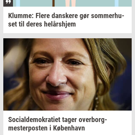
Klum­me: Flere
dan­ske­re
gør
som­mer­hu­
set
til deres
helårs­hjem
So­ci­al­de­mo­kra­ti­et
tager
over­borg­
mester­po­sten
i
Kø­ben­havn