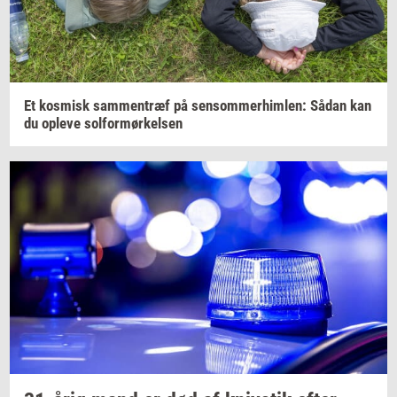
Et
kos­misk
sam­men­træf
på
sen­som­mer­him­len:
Sådan kan
du
op­le­ve
sol­for­mør­kel­sen