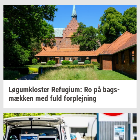
Løgum­klo­ster
Re­fu­gi­um:
Ro på
bags­
mæk­ken
med fuld
for­plej­ning