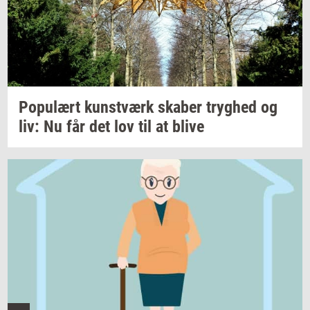
Po­pu­lært
kunst­værk
ska­ber
tryg­hed
og
liv: Nu får det lov til at blive