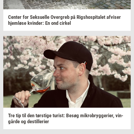
Cen­ter
for
Seksu­el­le
Over­greb
på
Rigs­ho­spi­ta­let
af­vi­ser
hjem­lø­se
kvin­der:
En ond
cir­kel
Tre tip til den
tørsti­ge
turist:
Besøg
mi­kro­bryg­ge­ri­er,
vin­
går­de
og
destil­le­ri­er