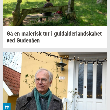
Gå en
ma­le­risk
tur i
gul­dal­der­land­ska­bet
ved
Gu­denå­en