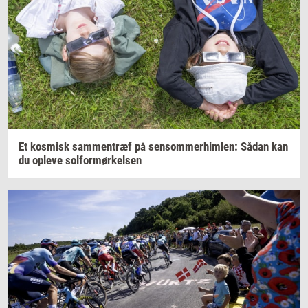
Et
kos­misk
sam­men­træf
på
sen­som­mer­him­len:
Sådan kan
du
op­le­ve
sol­for­mør­kel­sen