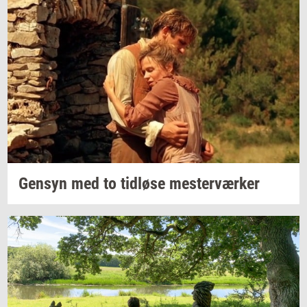
Gen­syn
med to
tid­lø­se
mester­vær­ker