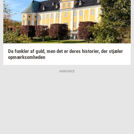
De
funk­ler
af guld, men det er deres
hi­sto­ri­er,
der
stjæ­ler
op­mærk­som­he­den
ANNONCE