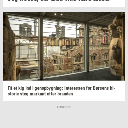
Få et kig ind i
genop­byg­ning:
In­ter­es­sen
for
Bør­sens
hi­
sto­rie
steg
mar­kant
efter
bran­den
ANNONCE