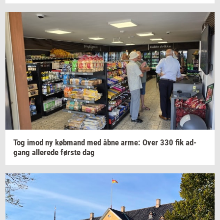
Tog imod ny
køb­mand
med åbne arme: Over 330 fik
ad­
gang
al­le­re­de
før­ste
dag