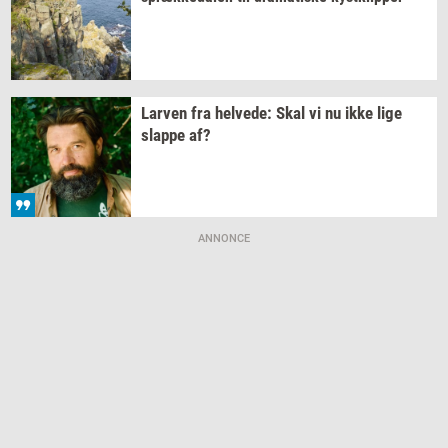
Lar­ven
fra
hel­ve­de:
Skal vi nu ikke lige
slap­pe
af?
ANNONCE