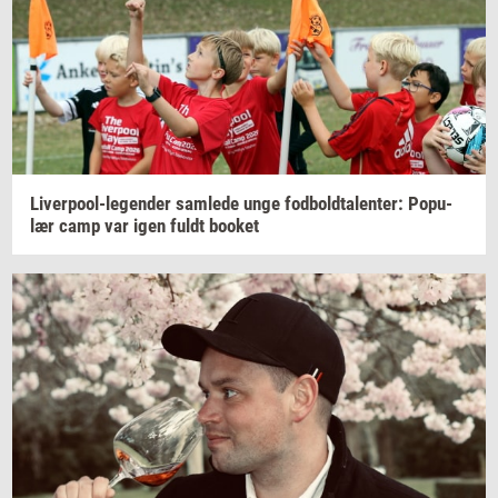
Liverpool-​legender
sam­le­de
unge
fod­bold­ta­len­ter:
Po­pu­
lær
camp var igen fuldt
boo­k­et