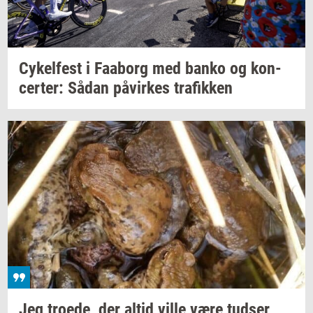
Cy­kel­fest
i
Faa­borg
med banko og
kon­
cer­ter:
Sådan
på­vir­kes
tra­fik­ken
Jeg
tro­e­de,
der altid ville være
tud­ser