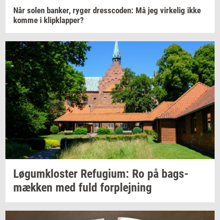
Når solen
ban­ker,
ryger
dres­sco­den:
Må jeg
vir­ke­lig
ikke
komme i
klipklap­per?
Løgum­klo­ster
Re­fu­gi­um:
Ro på
bags­
mæk­ken
med fuld
for­plej­ning