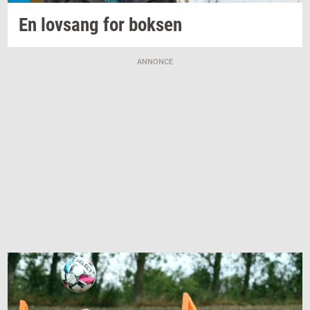
En
lovsang
for
bok­sen
ANNONCE