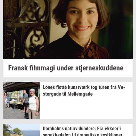
Fransk
film­magi
under
stjer­neskud­de­ne
Lones
flot­te
kunst­værk
tog turen fra
Ve­
ster­ga­de
til
Mel­lem­ga­de
Born­holms
na­tur­vi­dun­de­re:
Fra
ek­ko­er
i
spræk­ke­da­len
til
dra­ma­ti­ske
kyst­klip­per