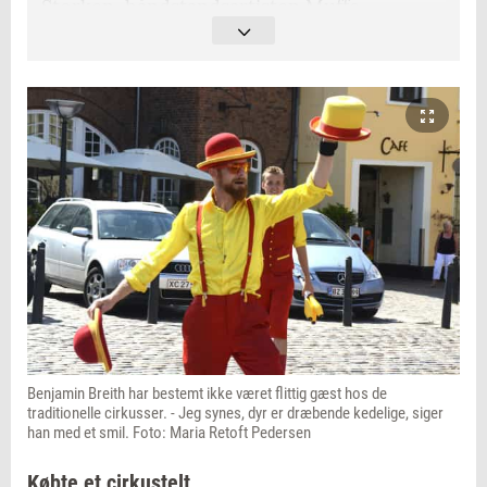
Storken, håndstandsartisten Muffe,
hattejongløren Oskar, scenemesteren Vegas
og naturligvis selveste Mr. Big.
Benjamin Breith har bestemt ikke været flittig gæst hos de
traditionelle cirkusser. - Jeg synes, dyr er dræbende kedelige, siger
han med et smil. Foto: Maria Retoft Pedersen
Købte et cirkustelt