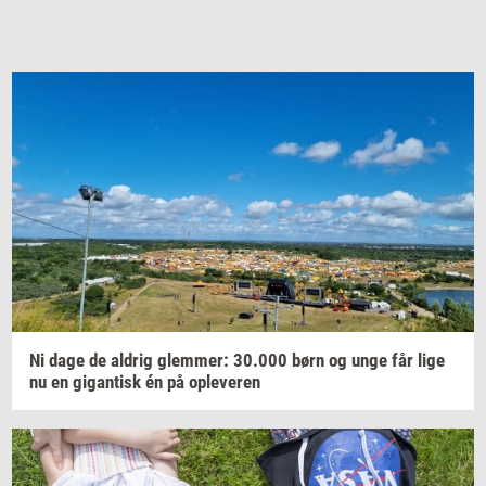
Ni dage de
al­drig
glem­mer:
30.000
børn og unge får lige
nu en
gi­gan­tisk
én på
op­le­ve­ren