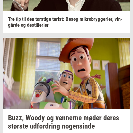
Tre tip til den
tørsti­ge
turist:
Besøg
mi­kro­bryg­ge­ri­er,
vin­
går­de
og
destil­le­ri­er
Buzz, Woody og
ven­ner­ne
møder deres
stør­ste
ud­for­dring
no­gen­sin­de