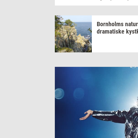
Born­holms
na­tur
dra­ma­ti­ske
kyst­