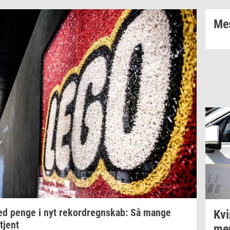
Mes
d penge i nyt
re­kor­dregn­skab:
Så mange
Kvi
tjent
me