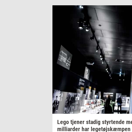
Lego
tje­ner
sta­dig
styr­ten­de
me
mil­li­ar­der
har
le­ge­tøjskæm­pen