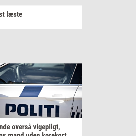
t læste
n­de
over­så
vi­gepligt,
ns mand uden
kø­re­kort