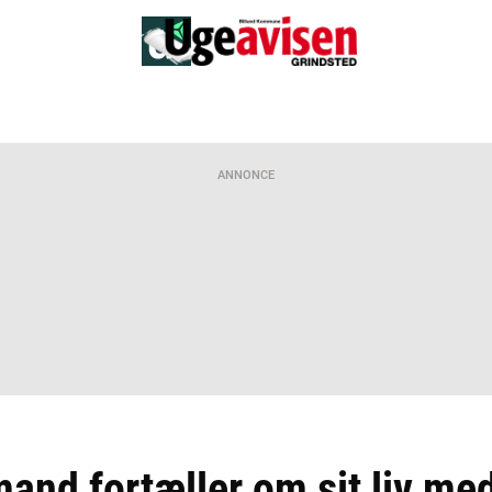
ANNONCE
and fortæller om sit liv me