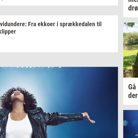
drø
­vi­dun­de­re:
Fra
ek­ko­er
i
spræk­ke­da­len
til
klip­per
Gå
der