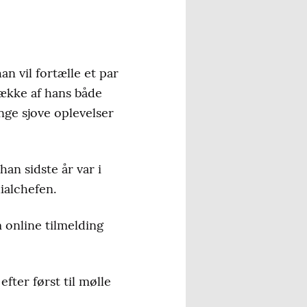
n vil fortælle et par
række af hans både
ge sjove oplevelser
an sidste år var i
ialchefen.
 online tilmelding
fter først til mølle