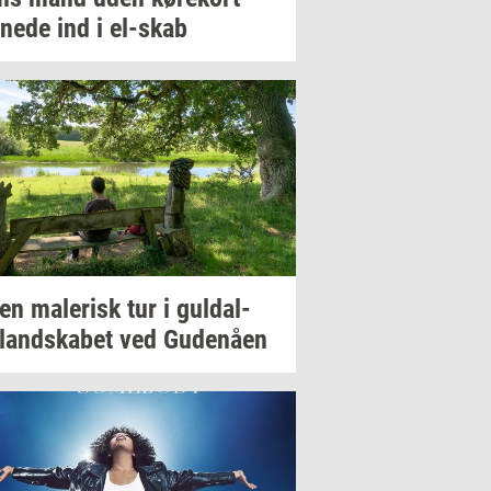
­ne­de
ind i
el-​skab
 en
ma­le­risk
tur i
gul­dal­
­land­ska­bet
ved
Gu­denå­en