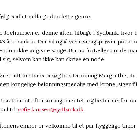
følges af et indlæg i den lette genre.
no Jochumsen er denne aften tilbage i Sydbank, hvor ha
43 år i banken. Der vil også være smagsprøver på en 
endnu ikke udgivne sange. Bruno fortæller om de man
sig, selvom kan ikke kan skrive en node.
ører lidt om hans besøg hos Dronning Margrethe, da h
den kongelige belønningsmedalje med krone, siger fil
 traktement efter arrangementet, og beder derfor om
ail til:
sofie.laursen@sydbank.dk
.
ftenens emner er velkomne til et par hyggelige timer e