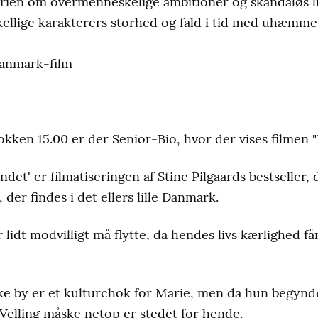
torien om overmenneskelige ambitioner og skandaløs li
kellige karakterers storhed og fald i tid med uhæmm
Danmark-film
okken 15.00 er der Senior-Bio, hvor der vises filmen "
det' er filmatiseringen af Stine Pilgaards bestseller
 der findes i det ellers lille Danmark.
lidt modvilligt må flytte, da hendes livs kærlighed får
e by er et kulturchok for Marie, men da hun begynde
 Velling måske netop er stedet for hende.