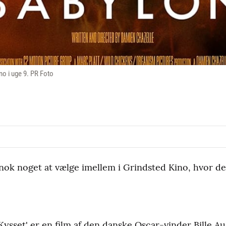
no i uge 9. PR Foto
nok noget at vælge imellem i Grindsted Kino, hvor der
ysset' er en film af den danske Oscar-vinder Bille Au