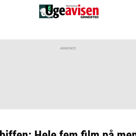
ANNONCE
 biffen: Hele fem film på me