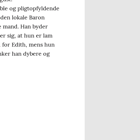
oble og pligtopfyldende
s den lokale Baron
ge mand. Han byder
er sig, at hun er lam
d for Edith, mens hun
ynker han dybere og