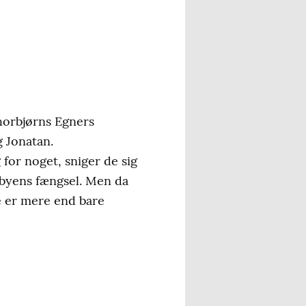
horbjørns Egners
 Jonatan.
for noget, sniger de sig
i byens fængsel. Men da
de er mere end bare