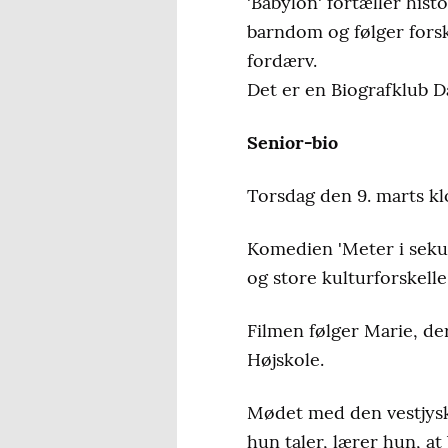
'Babylon' fortæller his
barndom og følger fors
fordærv.
Det er en Biografklub 
Senior-bio
Torsdag den 9. marts kl
Komedien 'Meter i sekun
og store kulturforskelle,
Filmen følger Marie, der 
Højskole.
Mødet med den vestjysk
hun taler, lærer hun, at