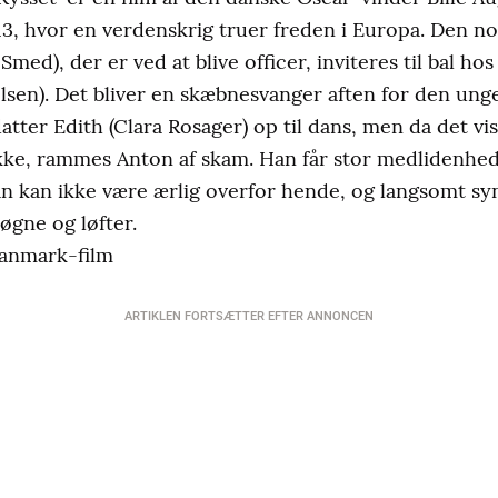
1913, hvor en verdenskrig truer freden i Europa. Den n
med), der er ved at blive officer, inviteres til bal ho
lsen). Det bliver en skæbnesvanger aften for den un
ter Edith (Clara Rosager) op til dans, men da det vis
ykke, rammes Anton af skam. Han får stor medlidenhe
Han kan ikke være ærlig overfor hende, og langsomt s
øgne og løfter.
Danmark-film
ARTIKLEN FORTSÆTTER EFTER ANNONCEN