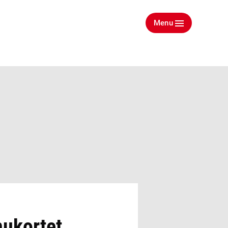
Menu
nukortet