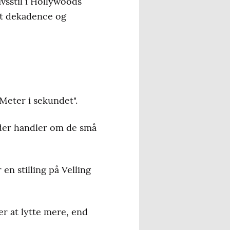
vsstil i Hollywoods
et dekadence og
Meter i sekundet".
, der handler om de små
 en stilling på Velling
r at lytte mere, end