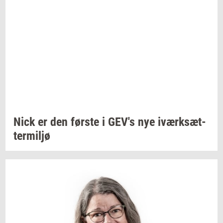
Nick er den
før­ste
i GEV's nye
iværk­sæt­
ter­mil­jø