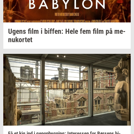
Ugens film i
bif­fen:
Hele fem film på
me­
nu­kor­tet
Få et kig ind i
genop­byg­ning:
In­ter­es­sen
for
Bør­sens
hi­