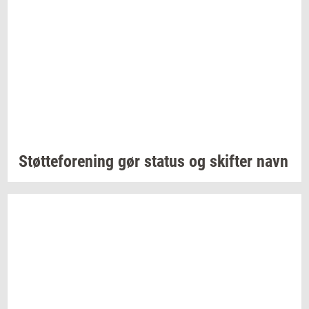
Støt­te­for­e­ning
gør
sta­tus
og
skif­ter
navn