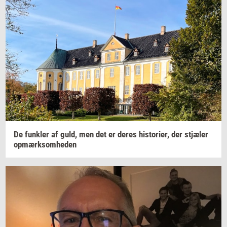
De
funk­ler
af guld, men det er deres
hi­sto­ri­er,
der
stjæ­ler
op­mærk­som­he­den