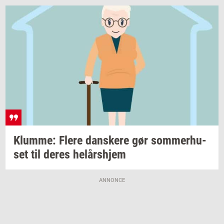
Klum­me: Flere
dan­ske­re
gør
som­mer­hu­
set
til deres
helårs­hjem
ANNONCE