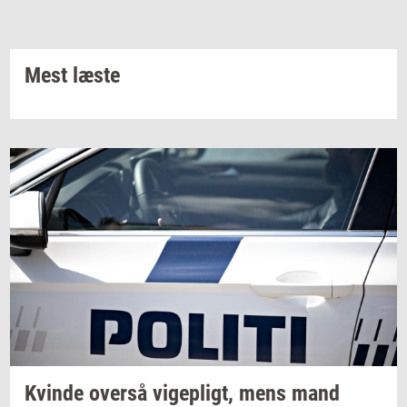
Mest læste
Kvin­de
over­så
vi­gepligt,
mens mand