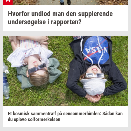
Hvor­for
und­lod
man den
sup­ple­ren­de
un­der­sø­gel­se
i
rap­por­ten?
Et
kos­misk
sam­men­træf
på
sen­som­mer­him­len:
Sådan kan
du
op­le­ve
sol­for­mør­kel­sen