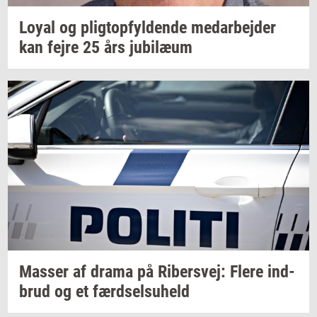
Loyal og
plig­top­fyl­den­de
me­d­ar­bej­der
kan fejre 25 års
ju­bilæum
Mas­ser
af drama på
Ri­ber­s­vej:
Flere
ind­
brud
og et
færds­elsuheld