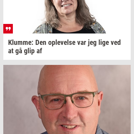
Klum­me:
Den
op­le­vel­se
var jeg lige ved
at gå glip af