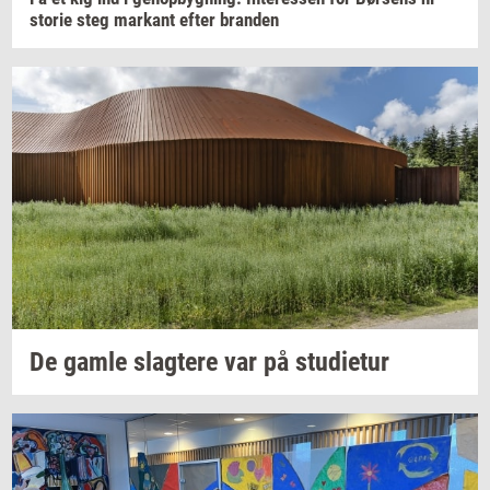
sto­rie
steg
mar­kant
efter
bran­den
De gamle
slag­te­re
var på
stu­di­e­tur