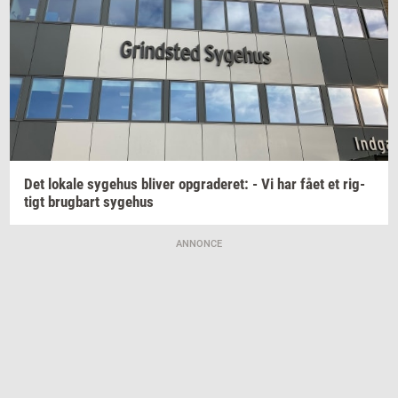
Det
lo­ka­le
sy­ge­hus
bli­ver
op­gra­de­ret:
- Vi har fået et
rig­
tigt
brug­bart
sy­ge­hus
ANNONCE