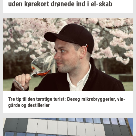
uden
kø­re­kort
drø­ne­de
ind i
el-​skab
Tre tip til den
tørsti­ge
turist:
Besøg
mi­kro­bryg­ge­ri­er,
vin­
går­de
og
destil­le­ri­er