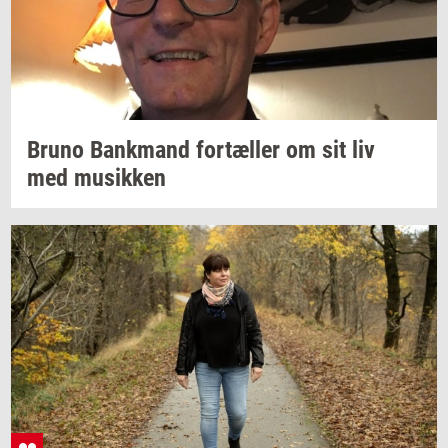
Bruno
Bank­mand
for­tæl­ler
om sit liv
med
mu­sik­ken