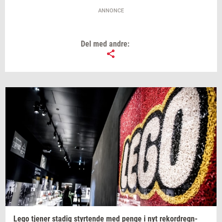
ANNONCE
Del med andre:
Lego
tje­ner
sta­dig
styr­ten­de
med penge i nyt
re­kor­dregn­