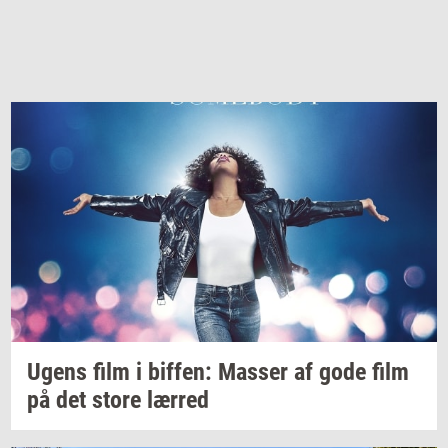
Ugens film i
bif­fen:
Mas­ser
af gode film
på det store
lær­red