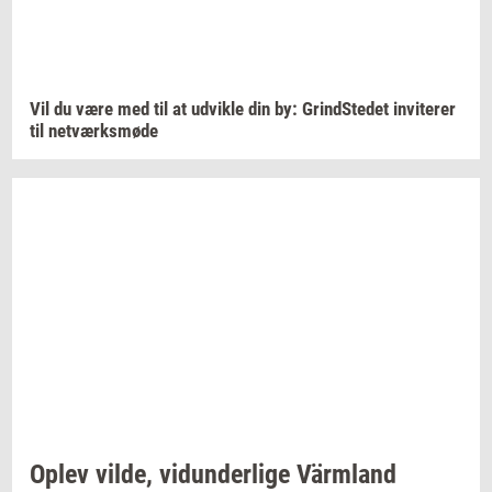
Vil du være med til at
ud­vik­le
din by:
Grind­Ste­det
in­vi­te­rer
til
net­værks­mø­de
Oplev
vilde,
vi­dun­der­li­ge
Värmland