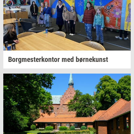
Borg­mester­kon­tor
med
bør­ne­kunst