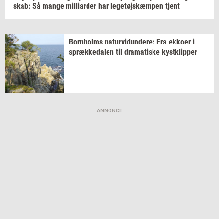
skab:
Så mange
mil­li­ar­der
har
le­ge­tøjskæm­pen
tjent
Born­holms
na­tur­vi­dun­de­re:
Fra
ek­ko­er
i
spræk­ke­da­len
til
dra­ma­ti­ske
kyst­klip­per
ANNONCE