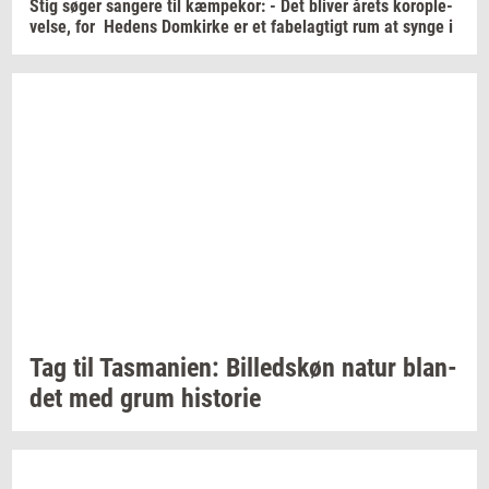
Stig søger
san­ge­re
til
kæm­pe­kor:
- Det
bli­ver
årets
kor­o­p­le­
vel­se,
for
He­dens
Dom­kir­ke
er et
fa­bel­ag­tigt
rum at synge i
Tag til
Tas­ma­ni­en:
Bil­leds­køn
natur
blan­
det
med grum
hi­sto­rie