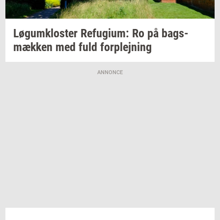
Løgum­klo­ster
Re­fu­gi­um:
Ro på
bags­
mæk­ken
med fuld
for­plej­ning
ANNONCE