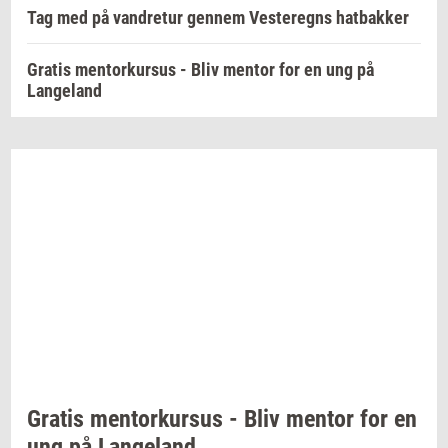
Tag med på vandretur gennem Vesteregns hatbakker
Gratis mentorkursus - Bliv mentor for en ung på
Langeland
Gra­tis
men­tor­kur­sus
- Bliv
men­tor
for en
ung på
Lan­geland