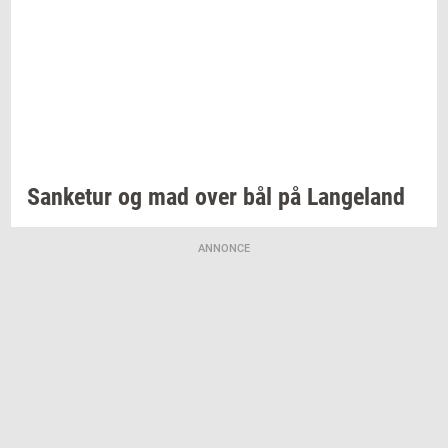
San­ke­tur
og mad over bål på
Lan­geland
ANNONCE