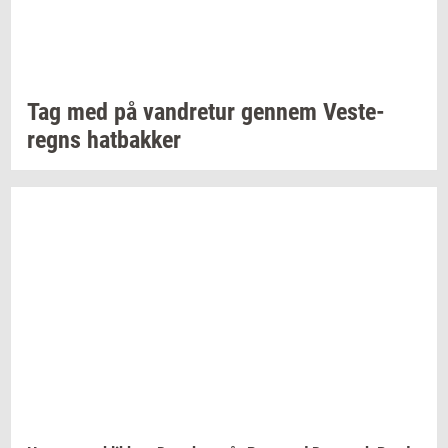
Tag med på
van­dre­tur
gen­nem
Ve­ste­
regns
hat­bak­ker