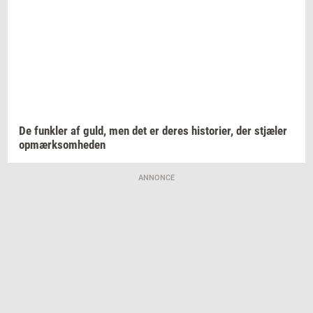
De
funk­ler
af guld, men det er deres
hi­sto­ri­er,
der
stjæ­ler
op­mærk­som­he­den
ANNONCE