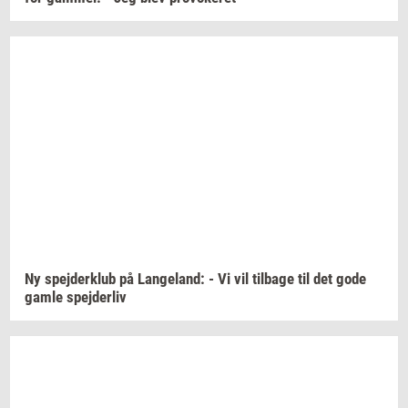
Ny
spej­der­klub
på
Lan­geland:
- Vi vil
til­ba­ge
til det gode
gamle
spej­der­liv