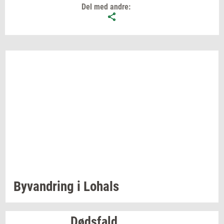
Del med andre:
Byvan­dring
i
Lo­hals
Døds­fald