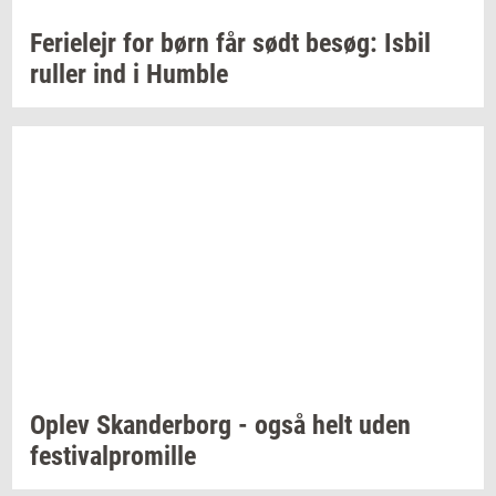
Fe­ri­e­lejr
for børn får sødt
besøg:
Isbil
rul­ler
ind i
Hum­b­le
Oplev
Skan­der­borg
- også helt uden
festi­val­pro­mil­le