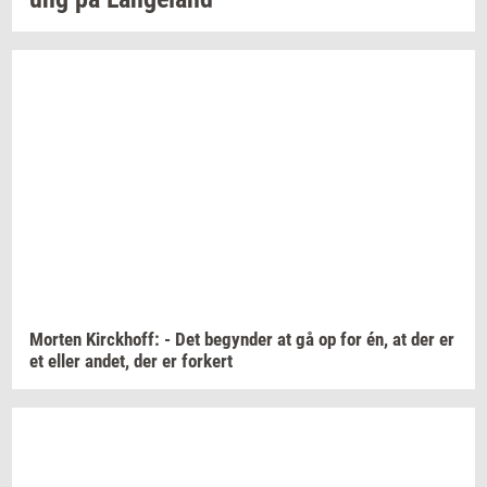
Mor­ten
Kirck­hoff:
- Det
be­gyn­der
at gå op for én, at der er
et eller
andet,
der er
for­kert