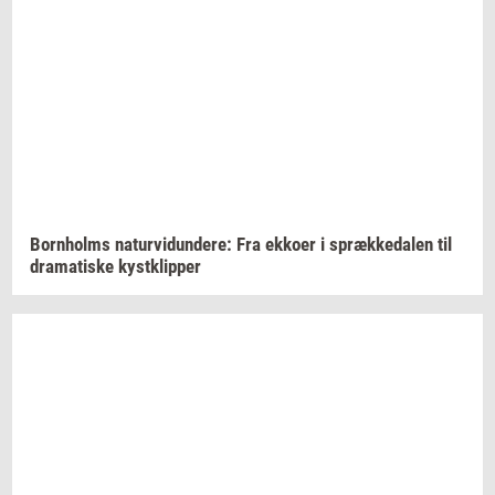
Born­holms
na­tur­vi­dun­de­re:
Fra
ek­ko­er
i
spræk­ke­da­len
til
dra­ma­ti­ske
kyst­klip­per