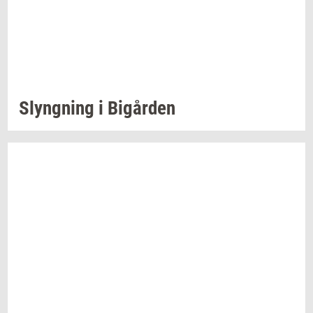
Slyng­ning
i
Bi­går­den