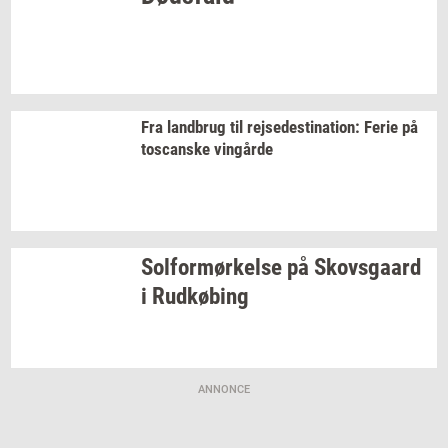
Fra
land­brug
til
rej­se­desti­na­tion:
Ferie på
toscan­ske
vin­går­de
Sol­for­mør­kel­se
på
Sko­vs­gaard
i
Rud­kø­bing
ANNONCE