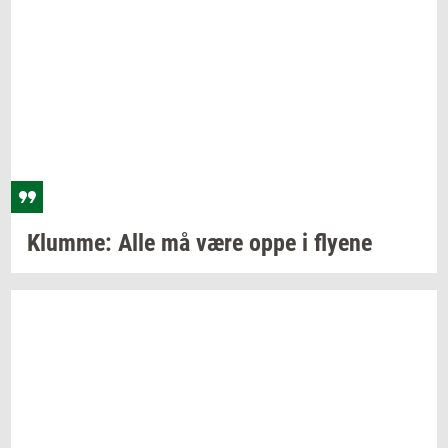
Klum­me:
Alle må være oppe i
fly­e­ne