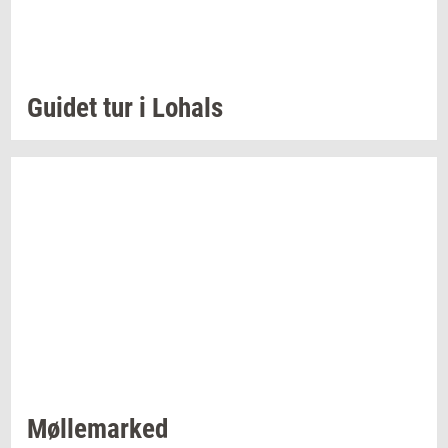
Gu­i­det
tur i
Lo­hals
Møl­le­mar­ked