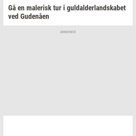
Gå en
ma­le­risk
tur i
gul­dal­der­land­ska­bet
ved
Gu­denå­en
ANNONCE