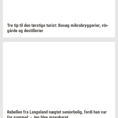
Tre tip til den
tørsti­ge
turist:
Besøg
mi­kro­bryg­ge­ri­er,
vin­
går­de
og
destil­le­ri­er
Re­bel­len
fra
Lan­geland
næg­tet
se­ni­o­r­bo­lig,
fordi han var
for
gam­mel:
- Jeg blev
pro­vo­ke­ret