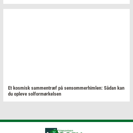
Et
kos­misk
sam­men­træf
på
sen­som­mer­him­len:
Sådan kan
du
op­le­ve
sol­for­mør­kel­sen