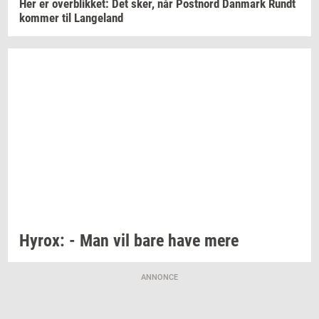
Her er
over­blik­ket:
Det sker, når
Po­st­n­ord
Dan­mark
Rundt
kom­mer
til
Lan­geland
Hyrox:
- Man vil bare have mere
ANNONCE