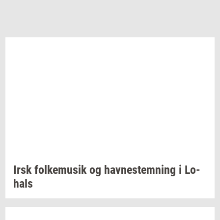
Irsk
fol­kemu­sik
og
hav­ne­stem­ning
i
Lo­
hals