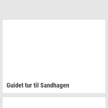
Gu­i­det
tur til
Sand­ha­gen