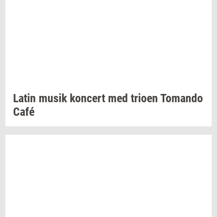
Latin musik
kon­cert
med
trio­en
To­man­do
Café