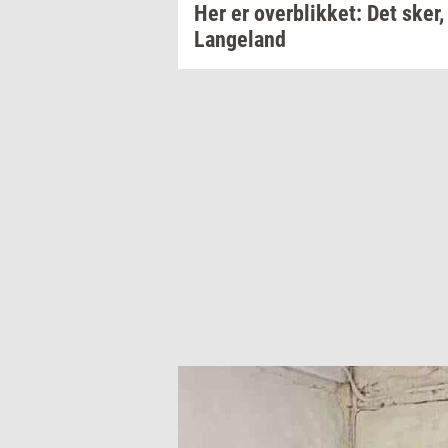
Her er
over­blik­ket:
Det sker,
Lan­geland