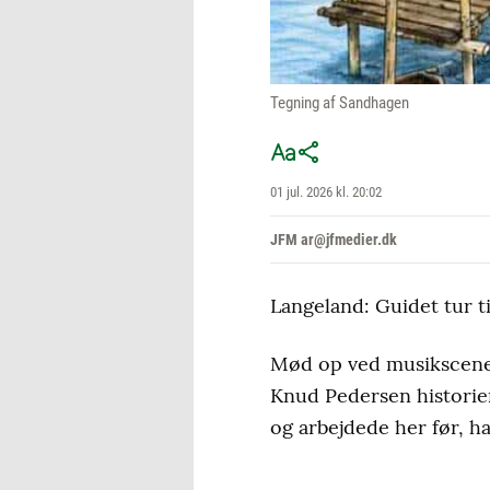
Tegning af Sandhagen
01 jul. 2026 kl. 20:02
JFM ar@jfmedier.dk
Langeland: Guidet tur t
Mød op ved musikscenen
Knud Pedersen histori
og arbejdede her før, h