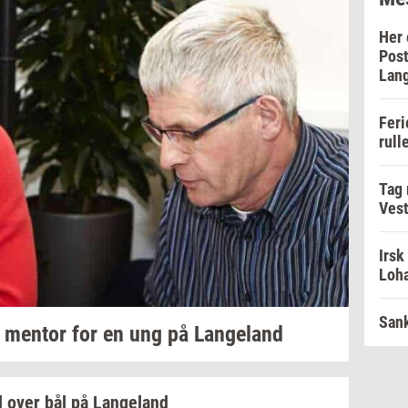
Her 
Post
Lan
Feri
rull
Tag
Vest
Irsk
Loha
Sank
v
men­tor
for en ung på
Lan­geland
 over bål på
Lan­geland