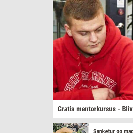
Gra­tis
men­tor­kur­sus
- Bli
San­ke­tur
og mad