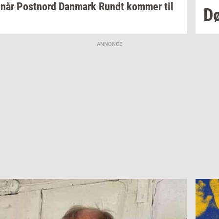
 når
Po­st­n­ord
Dan­mark
Rundt
kom­mer
til
Dø
ANNONCE