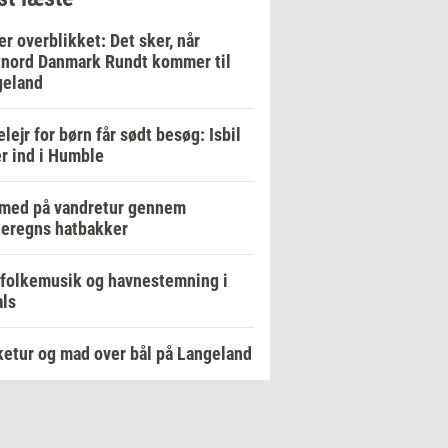
er overblikket: Det sker, når
nord Danmark Rundt kommer til
geland
elejr for børn får sødt besøg: Isbil
er ind i Humble
 med på vandretur gennem
eregns hatbakker
 folkemusik og havnestemning i
ls
etur og mad over bål på Langeland