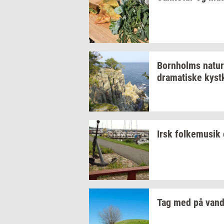
Born­holms
na­tur
dra­ma­ti­ske
kyst­
Irsk
fol­kemu­sik
Tag med på
van­d