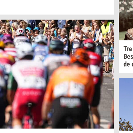
Tre
Be
de