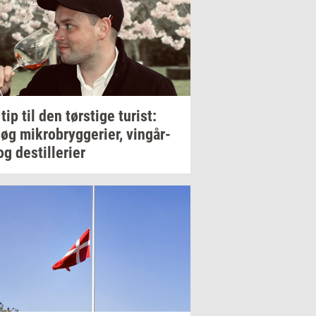
 tip til den
tørsti­ge
turist:
søg
mi­kro­bryg­ge­ri­er,
vin­går­
og
destil­le­ri­er