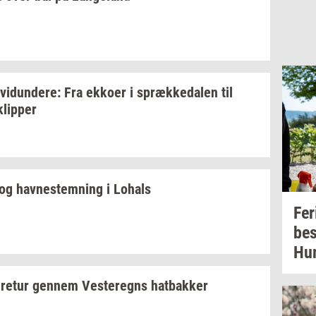
­vi­dun­de­re:
Fra
ek­ko­er
i
spræk­ke­da­len
til
klip­per
og
hav­ne­stem­ning
i
Lo­hals
Fe­r
be
Hum
re­tur
gen­nem
Ve­ste­regns
hat­bak­ker