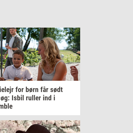
i­e­lejr
for børn får sødt
søg:
Isbil
rul­ler
ind i
­b­le