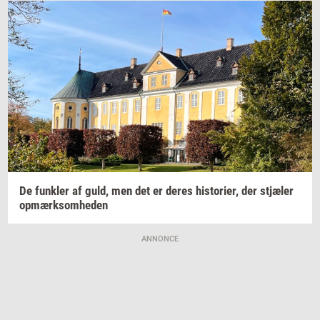
De
funk­ler
af guld, men det er deres
hi­sto­ri­er,
der
stjæ­ler
op­mærk­som­he­den
ANNONCE