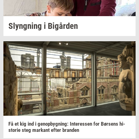
Slyng­ning
i
Bi­går­den
Få et kig ind i
genop­byg­ning:
In­ter­es­sen
for
Bør­sens
hi­
sto­rie
steg
mar­kant
efter
bran­den