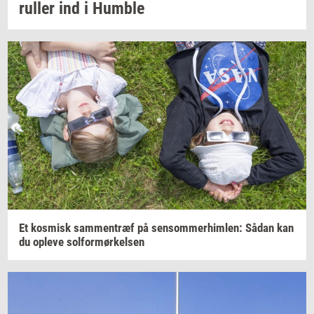
rul­ler
ind i
Hum­b­le
Et
kos­misk
sam­men­træf
på
sen­som­mer­him­len:
Sådan kan
du
op­le­ve
sol­for­mør­kel­sen