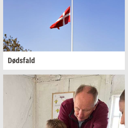
Døds­fald