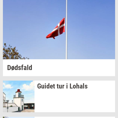
Døds­fald
Gu­i­det
tur i
Lo­hals