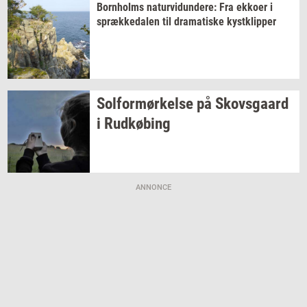
Born­holms
na­tur­vi­dun­de­re:
Fra
ek­ko­er
i
spræk­ke­da­len
til
dra­ma­ti­ske
kyst­klip­per
Sol­for­mør­kel­se
på
Sko­vs­gaard
i
Rud­kø­bing
ANNONCE