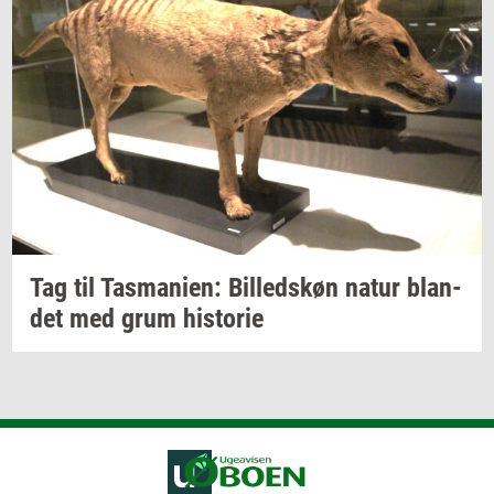
Tag til
Tas­ma­ni­en:
Bil­leds­køn
natur
blan­
det
med grum
hi­sto­rie