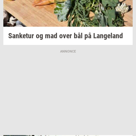
San­ke­tur
og mad over bål på
Lan­geland
ANNONCE