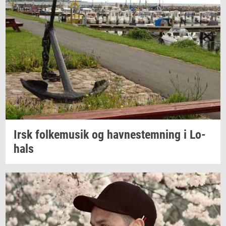
Irsk
fol­kemu­sik
og
hav­ne­stem­ning
i
Lo­
hals