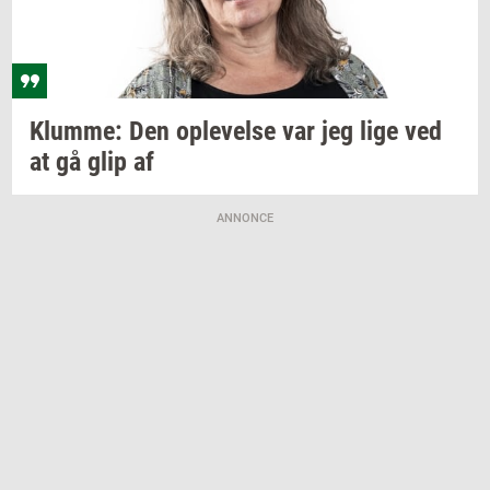
Klum­me:
Den
op­le­vel­se
var jeg lige ved
at gå glip af
ANNONCE