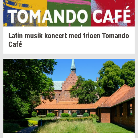
Latin musik
kon­cert
med
trio­en
To­man­do
Café