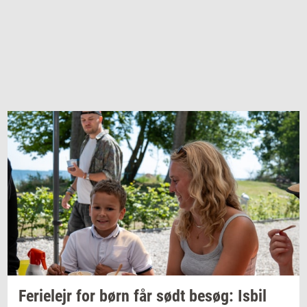
Fe­ri­e­lejr
for børn får sødt
besøg:
Isbil