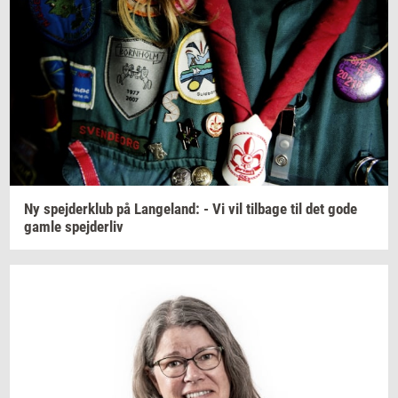
Ny
spej­der­klub
på
Lan­geland:
- Vi vil
til­ba­ge
til det gode
gamle
spej­der­liv