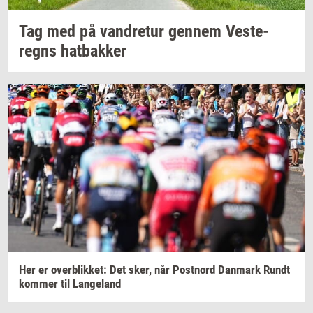
Tag med på
van­dre­tur
gen­nem
Ve­ste­
regns
hat­bak­ker
Her er
over­blik­ket:
Det sker, når
Po­st­n­ord
Dan­mark
Rundt
kom­mer
til
Lan­geland