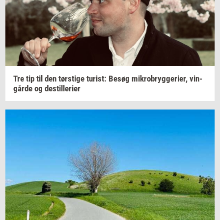
Tre tip til den
tørsti­ge
turist:
Besøg
mi­kro­bryg­ge­ri­er,
vin­
går­de
og
destil­le­ri­er