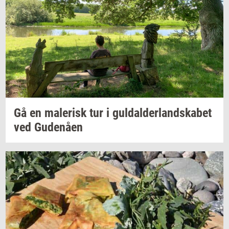
Gå en
ma­le­risk
tur i
gul­dal­der­land­ska­bet
ved
Gu­denå­en