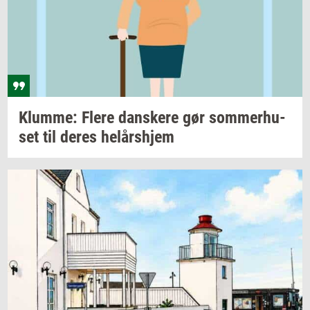
Klum­me: Flere
dan­ske­re
gør
som­mer­hu­
set
til deres
helårs­hjem