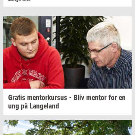
Gra­tis
men­tor­kur­sus
- Bliv
men­tor
for en
ung på
Lan­geland