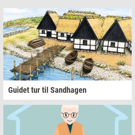
Gu­i­det
tur til
Sand­ha­gen