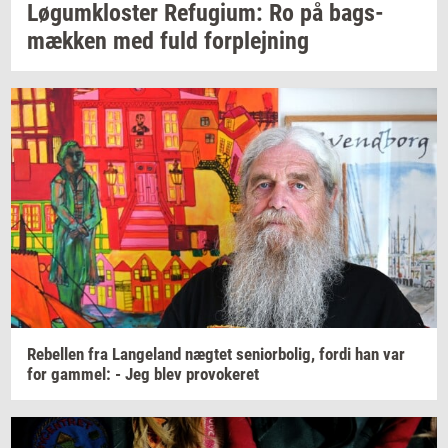
Løgum­klo­ster
Re­fu­gi­um:
Ro på
bags­
mæk­ken
med fuld
for­plej­ning
Re­bel­len
fra
Lan­geland
næg­tet
se­ni­o­r­bo­lig,
fordi han var
for
gam­mel:
- Jeg blev
pro­vo­ke­ret