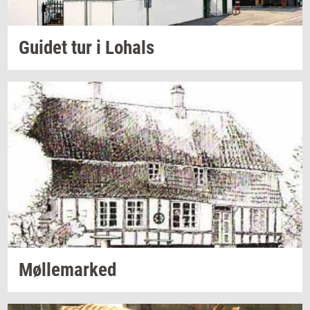
Gu­i­det
tur i
Lo­hals
Møl­le­mar­ked