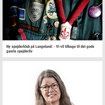
Ny
spej­der­klub
på
Lan­geland:
- Vi vil
til­ba­ge
til det gode
gamle
spej­der­liv