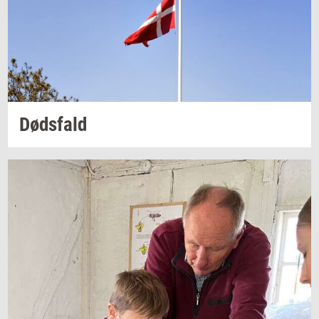
Døds­fald