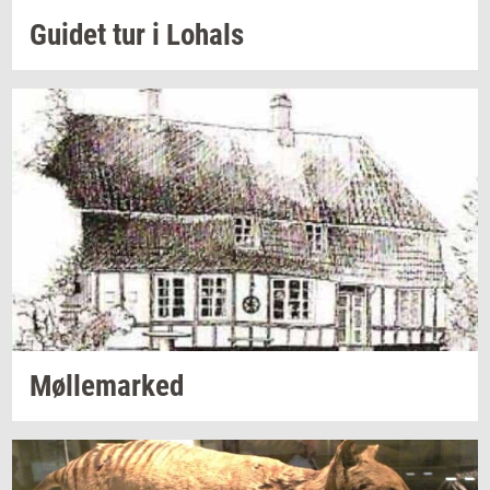
Gu­i­det
tur i
Lo­hals
Møl­le­mar­ked