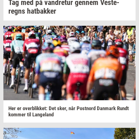
Tag med på
van­dre­tur
gen­nem
Ve­ste­
regns
hat­bak­ker
Her er
over­blik­ket:
Det sker, når
Po­st­n­ord
Dan­mark
Rundt
kom­mer
til
Lan­geland