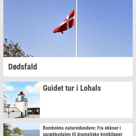
Døds­fald
Gu­i­det
tur i
Lo­hals
Born­holms
na­tur­vi­dun­de­re:
Fra
ek­ko­er
i
spræk­ke­da­len
til
dra­ma­ti­ske
kyst­klip­per