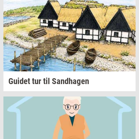
Gu­i­det
tur til
Sand­ha­gen