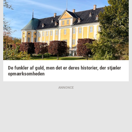
De
funk­ler
af guld, men det er deres
hi­sto­ri­er,
der
stjæ­ler
op­mærk­som­he­den
ANNONCE