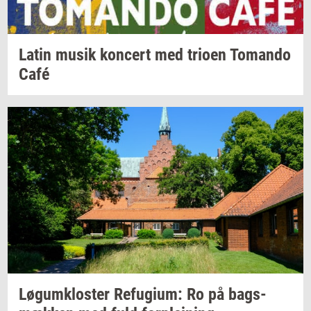
Latin musik
kon­cert
med
trio­en
To­man­do
Café
Løgum­klo­ster
Re­fu­gi­um:
Ro på
bags­