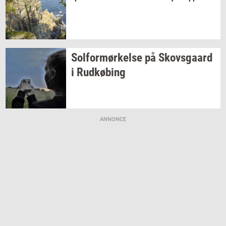
Sol­for­mør­kel­se
på
Sko­vs­gaard
i
Rud­kø­bing
ANNONCE