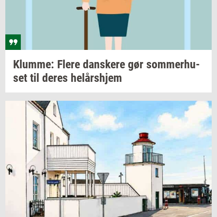
Klum­me: Flere
dan­ske­re
gør
som­mer­hu­
set
til deres
helårs­hjem