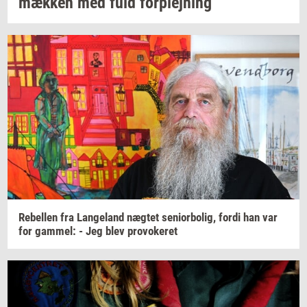
mæk­ken
med fuld
for­plej­ning
Re­bel­len
fra
Lan­geland
næg­tet
se­ni­o­r­bo­lig,
fordi han var
for
gam­mel:
- Jeg blev
pro­vo­ke­ret