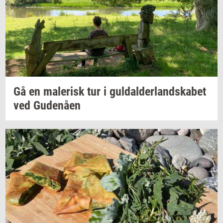
Gå en
ma­le­risk
tur i
gul­dal­der­land­ska­bet
ved
Gu­denå­en