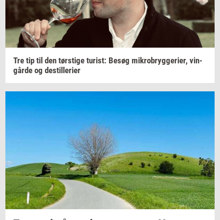
Tre tip til den
tørsti­ge
turist:
Besøg
mi­kro­bryg­ge­ri­er,
vin­
går­de
og
destil­le­ri­er