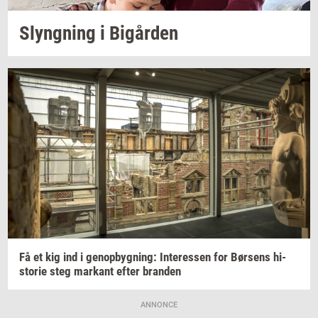
Slyng­ning
i
Bi­går­den
Få et kig ind i
genop­byg­ning:
In­ter­es­sen
for
Bør­sens
hi­
sto­rie
steg
mar­kant
efter
bran­den
ANNONCE