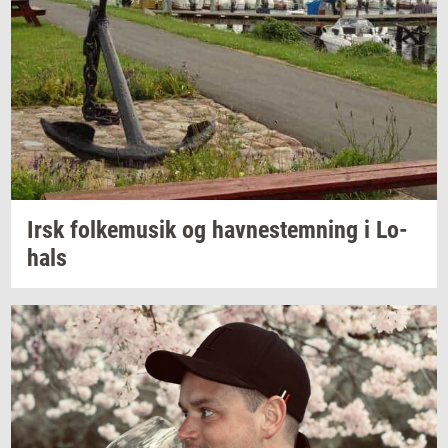
Irsk
fol­kemu­sik
og
hav­ne­stem­ning
i
Lo­
hals