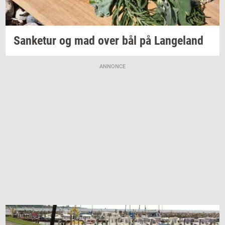
San­ke­tur
og mad over bål på
Lan­geland
ANNONCE