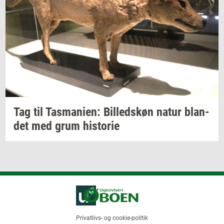
Tag til
Tas­ma­ni­en:
Bil­leds­køn
natur
blan­
det
med grum
hi­sto­rie
Privatlivs- og cookie-politik