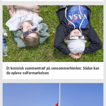
Et
kos­misk
sam­men­træf
på
sen­som­mer­him­len:
Sådan kan
du
op­le­ve
sol­for­mør­kel­sen