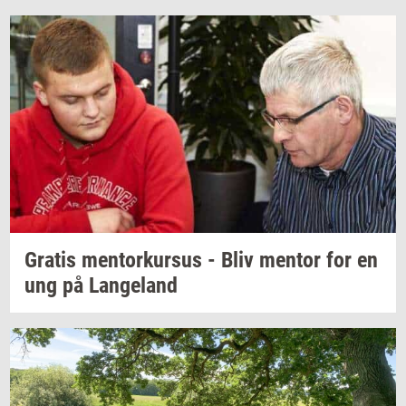
Gra­tis
men­tor­kur­sus
- Bliv
men­tor
for en
ung på
Lan­geland