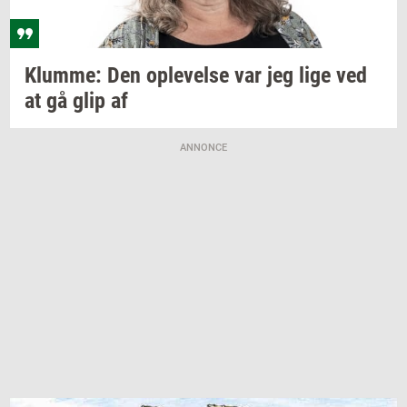
Klum­me:
Den
op­le­vel­se
var jeg lige ved
at gå glip af
ANNONCE