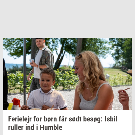
Fe­ri­e­lejr
for børn får sødt
besøg:
Isbil
rul­ler
ind i
Hum­b­le