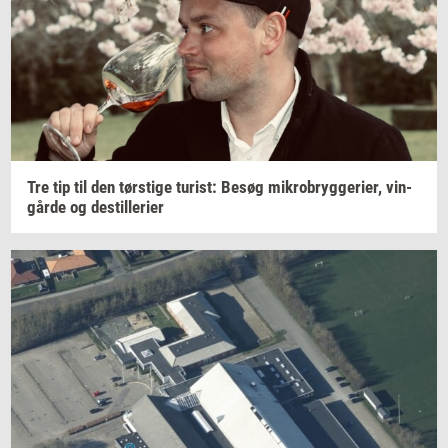
Tre tip til den
tørsti­ge
turist:
Besøg
mi­kro­bryg­ge­ri­er,
vin­
går­de
og
destil­le­ri­er