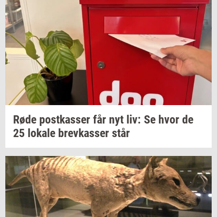
Røde
po­st­kas­ser
får nyt liv: Se hvor de
25
lo­ka­le
brev­kas­ser
står