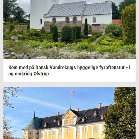
Kom med på Dansk
Van­d­re­laugs
hyg­ge­li­ge
fyraf­tens­tur
- i
og
om­kring
Øl­strup