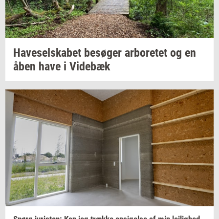
Ha­ve­sel­ska­bet
be­sø­ger
ar­bo­re­tet
og en
åben have i
Vi­de­bæk