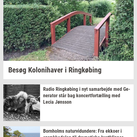
Besøg
Ko­lo­ni­ha­ver
i
Ring­kø­bing
Radio
Ring­kø­bing
i nyt
sam­ar­bej­de
med
Ge­
ne­ra­tor
står bag
kon­cert­for­tæl­ling
med
Lecia
Jøns­son
Born­holms
na­tur­vi­dun­de­re:
Fra
ek­ko­er
i