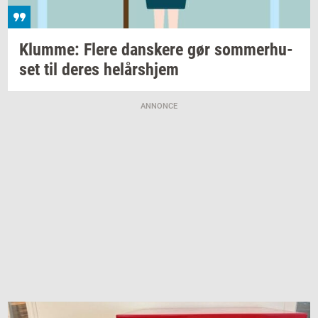
Klum­me: Flere
dan­ske­re
gør
som­mer­hu­
set
til deres
helårs­hjem
ANNONCE