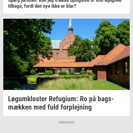
Spørg
juri­sten:
Kan jeg
træk­ke
op­si­gel­se
af min
lej­lig­hed
til­ba­ge,
fordi den nye ikke er klar?
Løgum­klo­ster
Re­fu­gi­um:
Ro på
bags­
mæk­ken
med fuld
for­plej­ning
ANNONCE