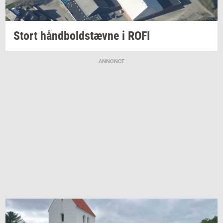
Stort
hånd­bold­stæv­ne
i ROFI
ANNONCE