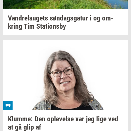
Van­d­re­lau­gets
søn­dags­gå­tur
i og
om­
kring
Tim
Sta­tions­by
Klum­me:
Den
op­le­vel­se
var jeg lige ved
at gå glip af