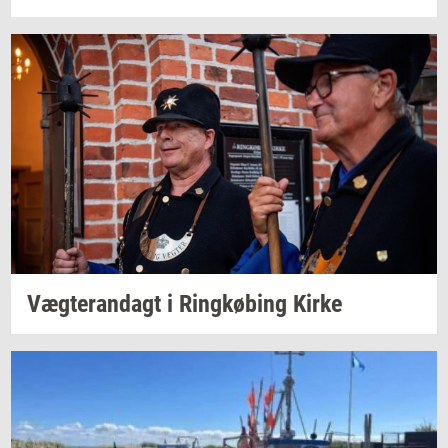
Væg­te­ran­dagt
i
Ring­kø­bing
Kirke