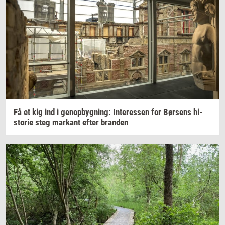
Få et kig ind i
genop­byg­ning:
In­ter­es­sen
for
Bør­sens
hi­
sto­rie
steg
mar­kant
efter
bran­den