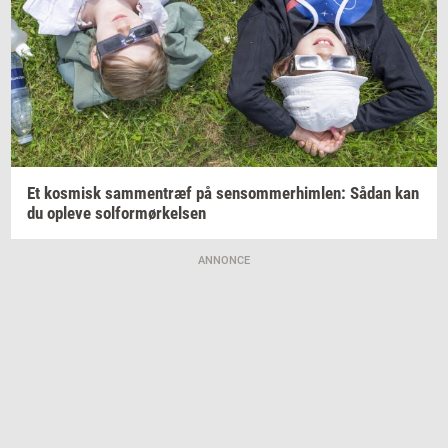
Et
kos­misk
sam­men­træf
på
sen­som­mer­him­len:
Sådan kan
du
op­le­ve
sol­for­mør­kel­sen
ANNONCE