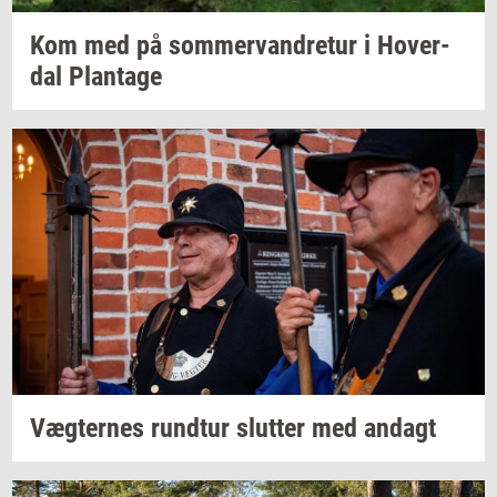
Kom med på
som­mer­van­dre­tur
i
Ho­ver­
dal
Plan­ta­ge
Væg­ter­nes
rund­t­ur
slut­ter
med
an­dagt