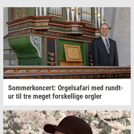
Som­mer­kon­cert: Or­gel­s­a­fa­ri
med
rund­t­
ur
til tre meget
for­skel­li­ge
org­ler