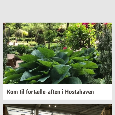
Kom til
fortælle-​aften
i
Hosta­ha­ven