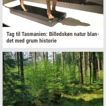
Tag til
Tas­ma­ni­en:
Bil­leds­køn
natur
blan­
det
med grum
hi­sto­rie