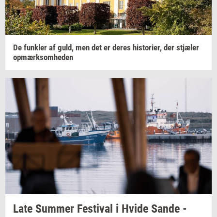
De
funk­ler
af guld, men det er deres
hi­sto­ri­er,
der
stjæ­ler
op­mærk­som­he­den
Late
Sum­mer
Festi­val
i Hvide Sande -