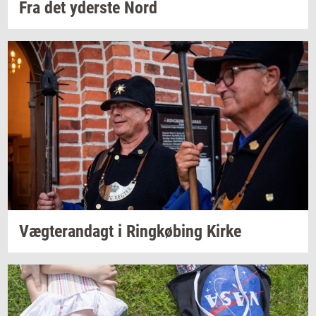
Fra det
yder­ste
Nord
Væg­te­ran­dagt
i
Ring­kø­bing
Kirke