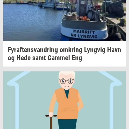
Fyraf­tensvan­dring
om­kring
Lyng­vig
Havn
og Hede samt
Gam­mel
Eng