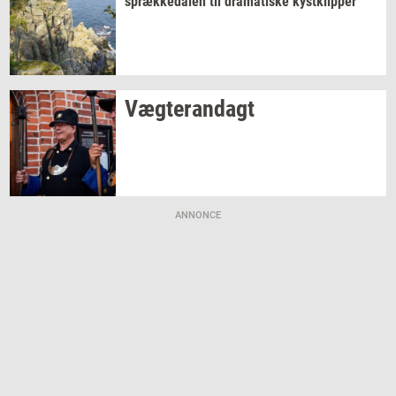
spræk­ke­da­len
til
dra­ma­ti­ske
kyst­klip­per
Væg­te­ran­dagt
ANNONCE