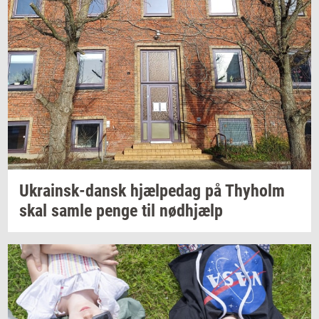
Ukrainsk-​dansk
hjæl­pe­dag
på
Thyholm
skal samle penge til
nød­hjælp