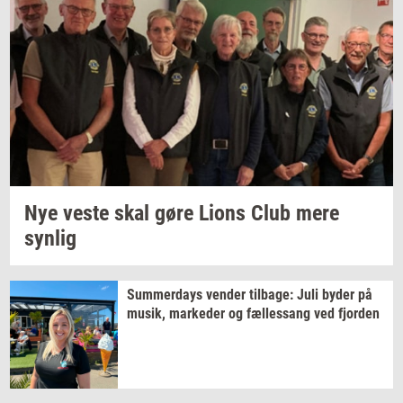
Nye veste skal gøre Lions Club mere
syn­lig
Sum­mer­days
ven­der
til­ba­ge:
Juli byder på
musik,
mar­ke­der
og
fæl­les­sang
ved
fjor­den