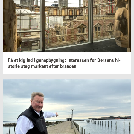
Få et kig ind i
genop­byg­ning:
In­ter­es­sen
for
Bør­sens
hi­
sto­rie
steg
mar­kant
efter
bran­den