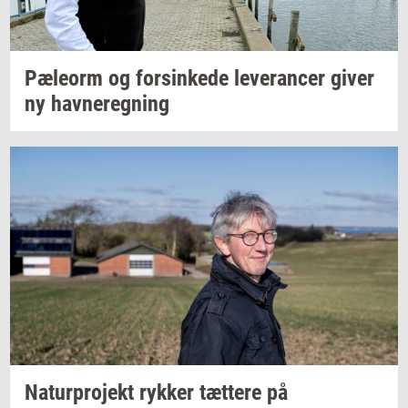
Pæle­orm
og
for­sin­ke­de
le­ve­ran­cer
giver
ny
hav­ne­reg­ning
Na­tur­pro­jekt
ryk­ker
tæt­te­re
på