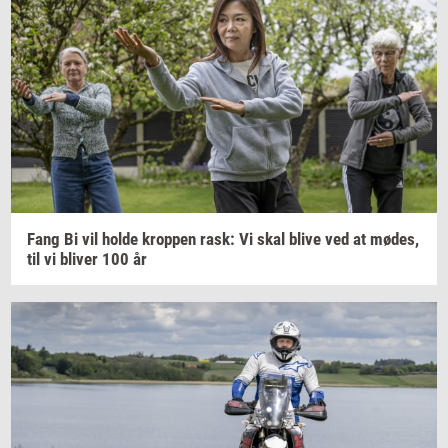
Fang Bi vil holde
krop­pen
rask: Vi skal blive ved at
mødes,
til vi
bli­ver
100 år