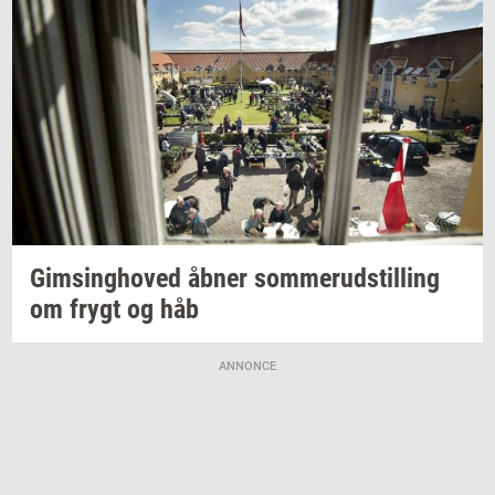
Gims­ing­ho­ved
åbner
som­mer­ud­stil­ling
om frygt og håb
ANNONCE