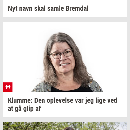
Nyt navn skal samle
Brem­dal
Klum­me:
Den
op­le­vel­se
var jeg lige ved
at gå glip af