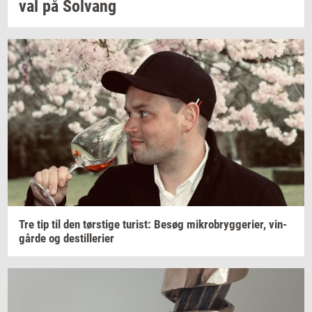
val
på
Solvang
Tre tip til den
tørsti­ge
turist:
Besøg
mi­kro­bryg­ge­ri­er,
vin­
går­de
og
destil­le­ri­er