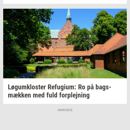
Løgum­klo­ster
Re­fu­gi­um:
Ro på
bags­
mæk­ken
med fuld
for­plej­ning
ANNONCE