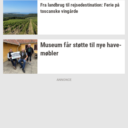
Fra
land­brug
til
rej­se­desti­na­tion:
Ferie på
toscan­ske
vin­går­de
Mu­se­um
får
støt­te
til nye
ha­ve­
møb­ler
ANNONCE