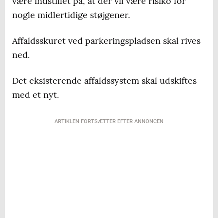
være indstillet på, at der vil være risiko for
nogle midlertidige støjgener.
Affaldsskuret ved parkeringspladsen skal rives
ned.
Det eksisterende affaldssystem skal udskiftes
med et nyt.
ARTIKLEN FORTSÆTTER EFTER ANNONCEN