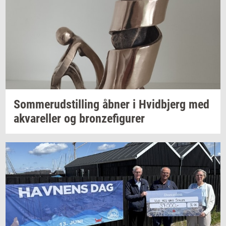
Som­mer­ud­stil­ling
åbner i
Hvid­b­jerg
med
akva­rel­ler
og
bron­ze­fi­gu­rer