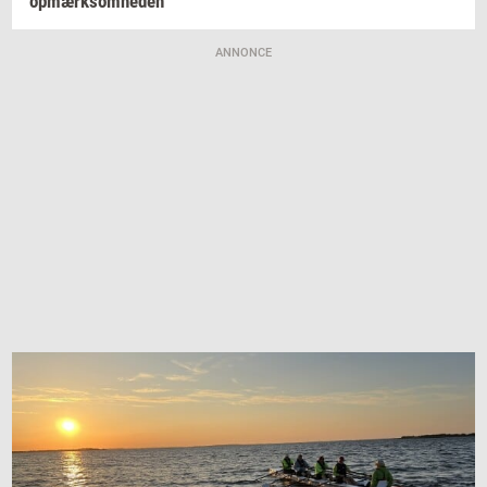
op­mærk­som­he­den
ANNONCE