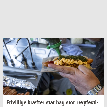
Fri­vil­li­ge
kræf­ter
står bag stor
revy­festi­