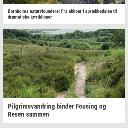
Born­holms
na­tur­vi­dun­de­re:
Fra
ek­ko­er
i
spræk­ke­da­len
til
dra­ma­ti­ske
kyst­klip­per
Pil­grims­van­dring
bin­der
Fou­sing
og
Resen
sam­men