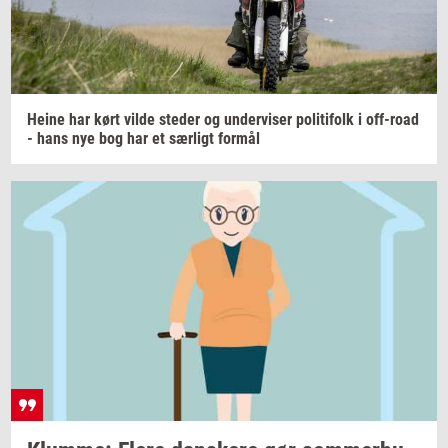
Heine har kørt vilde
ste­der
og
un­der­vi­ser
po­li­ti­folk
i
off-​road
- hans nye bog har et
sær­ligt
for­mål