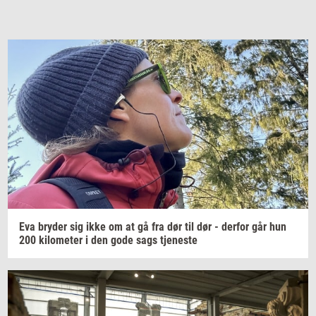
Eva
bry­der
sig ikke om at gå fra dør til dør -
der­for
går hun
200
ki­lo­me­ter
i den gode sags
tje­ne­ste