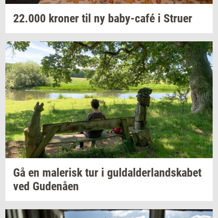
22.000
kro­ner
til ny
baby-​café
i
Stru­er
Gå en
ma­le­risk
tur i
gul­dal­der­land­ska­bet
ved
Gu­denå­en