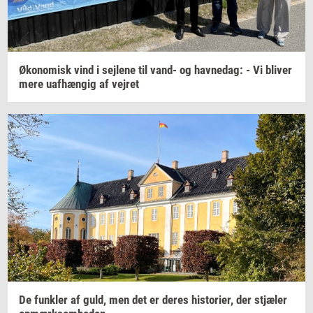
Øko­no­misk
vind i
sej­le­ne
til vand- og
hav­nedag:
- Vi
bli­ver
mere
uaf­hæn­gig
af
vej­ret
De
funk­ler
af guld, men det er deres
hi­sto­ri­er,
der
stjæ­ler