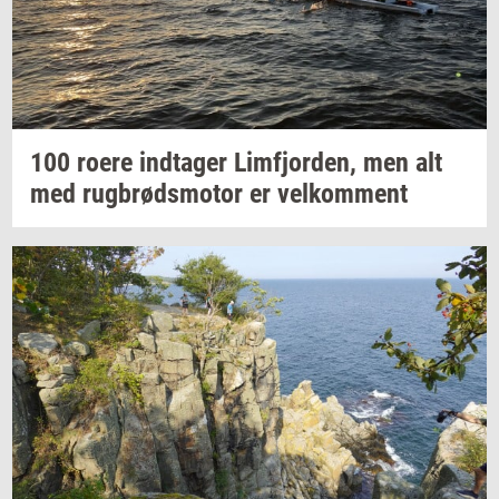
100 roere
ind­ta­ger
Lim­fjor­den,
men alt
med
rug­brøds­mo­tor
er
vel­kom­ment