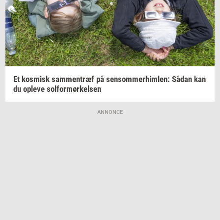
Et
kos­misk
sam­men­træf
på
sen­som­mer­him­len:
Sådan kan
du
op­le­ve
sol­for­mør­kel­sen
ANNONCE