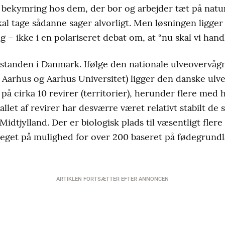
bekymring hos dem, der bor og arbejder tæt på natur
skal tage sådanne sager alvorligt. Men løsningen ligger
 – ikke i en polariseret debat om, at “nu skal vi handle
estanden i Danmark. Ifølge den nationale ulveovervågn
Aarhus og Aarhus Universitet) ligger den danske ulv
på cirka 10 revirer (territorier), herunder flere med
llet af revirer har desværre været relativt stabilt de
 Midtjylland. Der er biologisk plads til væsentligt fler
 peget på mulighed for over 200 baseret på fødegrund
ARTIKLEN FORTSÆTTER EFTER ANNONCEN