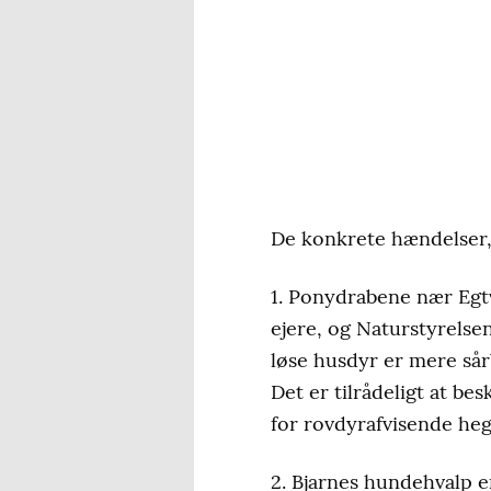
De konkrete hændelser,
1. Ponydrabene nær Egtv
ejere, og Naturstyrels
løse husdyr er mere sårb
Det er tilrådeligt at b
for rovdyrafvisende heg
2. Bjarnes hundehvalp er