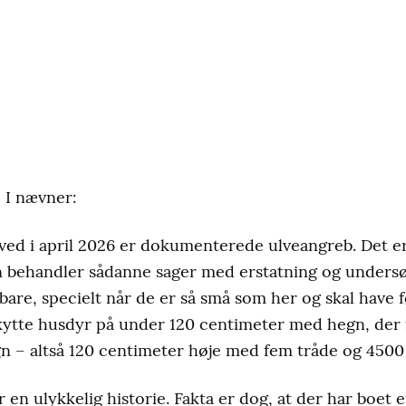
 I nævner:
ed i april 2026 er dokumenterede ulveangreb. Det er 
en behandler sådanne sager med erstatning og unders
are, specielt når de er så små som her og skal have fø
eskytte husdyr på under 120 centimeter med hegn, der 
n – altså 120 centimeter høje med fem tråde og 4500 
 en ulykkelig historie. Fakta er dog, at der har boet e