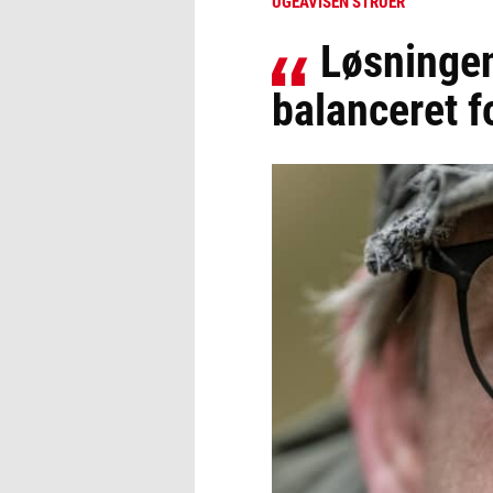
UGEAVISEN STRUER
Løsningen
balanceret f