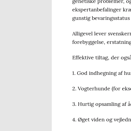
genetiske problemer, og 
ekspertanbefalinger kræ
gunstig bevaringsstatus 
Alligevel lever svenske
forebyggelse, erstatnin
Effektive tiltag, der og
1. God indhegning af h
2. Vogterhunde (for ek
3. Hurtig opsamling af å
4. Øget viden og vejle