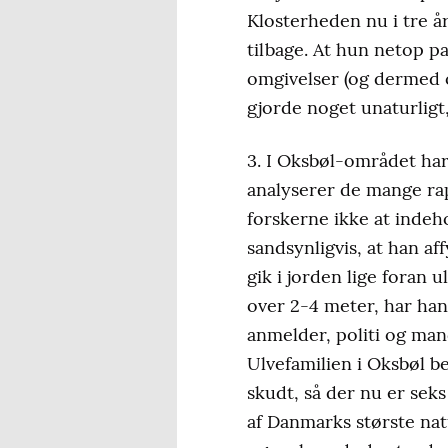
Klosterheden nu i tre 
tilbage. At hun netop pa
omgivelser (og dermed 
gjorde noget unaturligt
3. I Oksbøl-området har 
analyserer de mange r
forskerne ikke at indeh
sandsynligvis, at han a
gik i jorden lige foran
over 2-4 meter, har han
anmelder, politi og mand
Ulvefamilien i Oksbøl b
skudt, så der nu er seks
af Danmarks største na