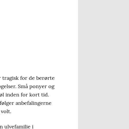
tragisk for de berørte
øgelser. Små ponyer og
l inden for kort tid.
følger anbefalingerne
volt.
n ulvefamilie i