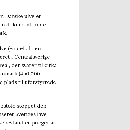
r. Danske ulve er
ngen dokumenterede
rk.
lve (en del af den
ret i Centralsverige
al, der svarer til cirka
Danmark (450.000
 plads til uforstyrrede
omstole stoppet den
iseret Sveriges lave
vebestand er præget af