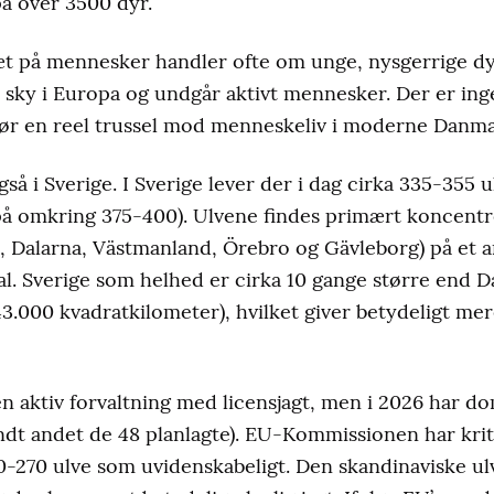
å over 3500 dyr.
æt på mennesker handler ofte om unge, nysgerrige dy
t sky i Europa og undgår aktivt mennesker. Der er i
dgør en reel trussel mod menneskeliv i moderne Danma
så i Sverige. I Sverige lever der i dag cirka 335-355 u
å omkring 375-400). Ulvene findes primært koncentre
 Dalarna, Västmanland, Örebro og Gävleborg) på et are
al. Sverige som helhed er cirka 10 gange større end 
.000 kvadratkilometer), hvilket giver betydeligt mere
en aktiv forvaltning med licensjagt, men i 2026 har d
andt andet de 48 planlagte). EU-Kommissionen har krit
0-270 ulve som uvidenskabeligt. Den skandinaviske ul