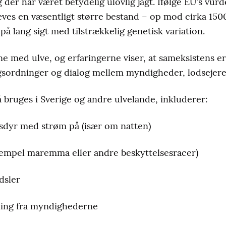
der har været betydelig ulovlig jagt. Ifølge EU’s vur
ves en væsentligt større bestand – op mod cirka 1500
på lang sigt med tilstrækkelig genetisk variation.
rne med ulve, og erfaringerne viser, at sameksistens 
gsordninger og dialog mellem myndigheder, lodsejere
så bruges i Sverige og andre ulvelande, inkluderer:
usdyr med strøm på (især om natten)
sempel maremma eller andre beskyttelsesracer)
dsler
dning fra myndighederne