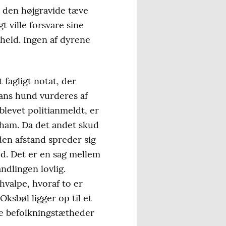
 den højgravide tæve
t ville forsvare sine
held. Ingen af dyrene
 fagligt notat, der
ns hund vurderes af
blevet politianmeldt, er
r ham. Da det andet skud
den afstand spreder sig
ed. Det er en sag mellem
ndlingen lovlig.
hvalpe, hvoraf to er
Oksbøl ligger op til et
te befolkningstætheder