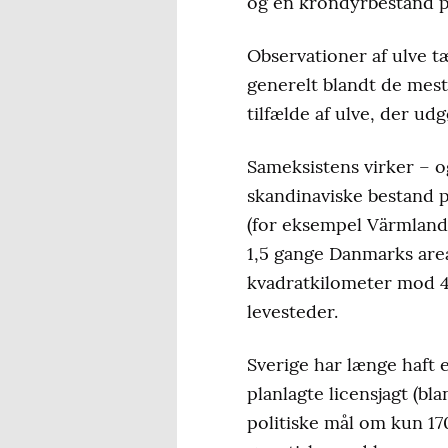
og en krondyrbestand p
Observationer af ulve t
generelt blandt de mes
tilfælde af ulve, der u
Sameksistens virker – og
skandinaviske bestand p
(for eksempel Värmland,
1,5 gange Danmarks are
kvadratkilometer mod 43
levesteder.
Sverige har længe haft 
planlagte licensjagt (bl
politiske mål om kun 17