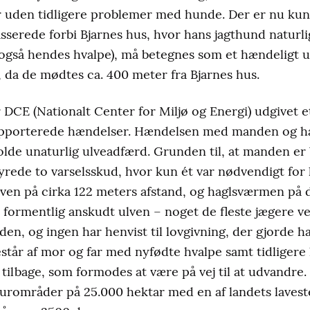
år uden tidligere problemer med hunde. Der er nu kun
sserede forbi Bjarnes hus, hvor hans jagthund naturlig
også hendes hvalpe), må betegnes som et hændeligt u
, da de mødtes ca. 400 meter fra Bjarnes hus.
DCE (Nationalt Center for Miljø og Energi) udgivet et
apporterede hændelser. Hændelsen med manden og ha
olde unaturlig ulveadfærd. Grunden til, at manden er 
ffyrede to varselsskud, hvor kun ét var nødvendigt fo
 ulven på cirka 122 meters afstand, og haglsværmen på 
 formentlig anskudt ulven – noget de fleste jægere v
en, og ingen har henvist til lovgivning, der gjorde ha
estår af mor og far med nyfødte hvalpe samt tidligere 
 tilbage, som formodes at være på vej til at udvandre. 
turområder på 25.000 hektar med en af landets laves