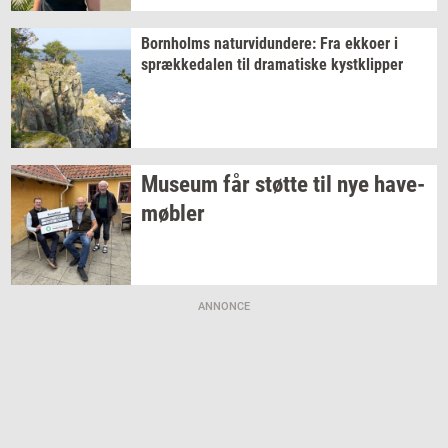
Born­holms
na­tur­vi­dun­de­re:
Fra
ek­ko­er
i
spræk­ke­da­len
til
dra­ma­ti­ske
kyst­klip­per
Mu­se­um
får
støt­te
til nye
ha­ve­
møb­ler
ANNONCE