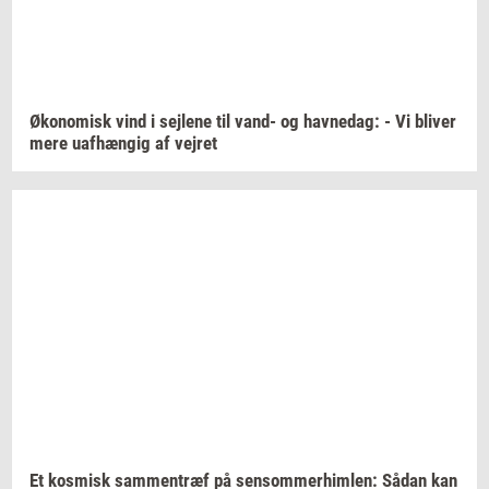
Øko­no­misk
vind i
sej­le­ne
til vand- og
hav­nedag:
- Vi
bli­ver
mere
uaf­hæn­gig
af
vej­ret
Et
kos­misk
sam­men­træf
på
sen­som­mer­him­len:
Sådan kan