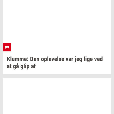
Klum­me:
Den
op­le­vel­se
var jeg lige ved
at gå glip af