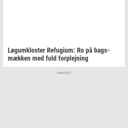
Løgum­klo­ster
Re­fu­gi­um:
Ro på
bags­
mæk­ken
med fuld
for­plej­ning
ANNONCE