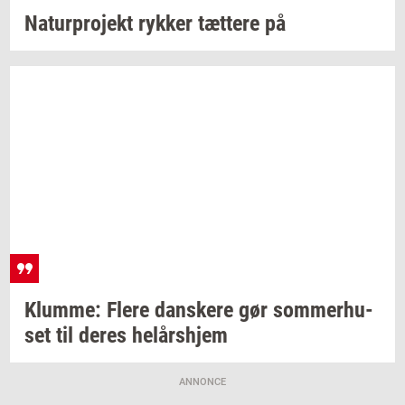
Na­tur­pro­jekt
ryk­ker
tæt­te­re
på
Klum­me: Flere
dan­ske­re
gør
som­mer­hu­
set
til deres
helårs­hjem
ANNONCE