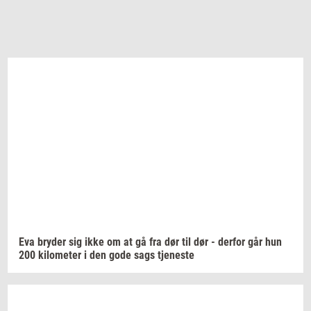
Eva
bry­der
sig ikke om at gå fra dør til dør -
der­for
går hun
200
ki­lo­me­ter
i den gode sags
tje­ne­ste