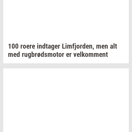
100 roere
ind­ta­ger
Lim­fjor­den,
men alt
med
rug­brøds­mo­tor
er
vel­kom­ment