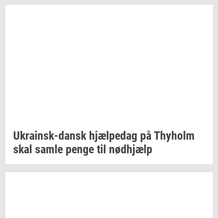
Ukrainsk-​dansk
hjæl­pe­dag
på
Thyholm
skal samle penge til
nød­hjælp