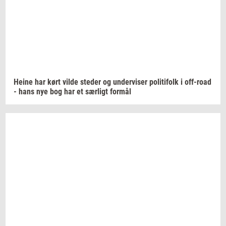
Heine har kørt vilde
ste­der
og
un­der­vi­ser
po­li­ti­folk
i
off-​road
- hans nye bog har et
sær­ligt
for­mål