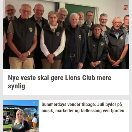
Nye veste skal gøre Lions Club mere
syn­lig
Sum­mer­days
ven­der
til­ba­ge:
Juli byder på
musik,
mar­ke­der
og
fæl­les­sang
ved
fjor­den