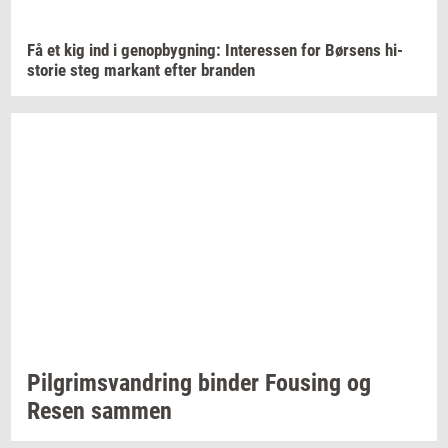
Få et kig ind i
genop­byg­ning:
In­ter­es­sen
for
Bør­sens
hi­
sto­rie
steg
mar­kant
efter
bran­den
Pil­grims­van­dring
bin­der
Fou­sing
og
Resen
sam­men