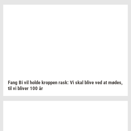
Fang Bi vil holde
krop­pen
rask: Vi skal blive ved at
mødes,
til vi
bli­ver
100 år