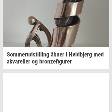
Som­mer­ud­stil­ling
åbner i
Hvid­b­jerg
med
akva­rel­ler
og
bron­ze­fi­gu­rer