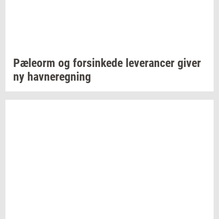
Pæle­orm
og
for­sin­ke­de
le­ve­ran­cer
giver
ny
hav­ne­reg­ning