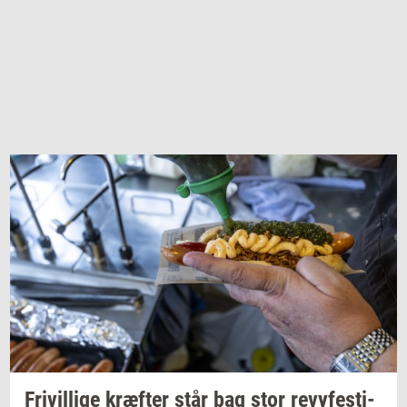
Fri­vil­li­ge
kræf­ter
står bag stor
revy­festi­