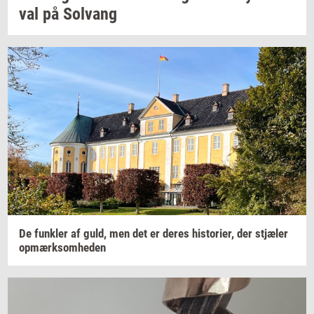
val
på
Solvang
De
funk­ler
af guld, men det er deres
hi­sto­ri­er,
der
stjæ­ler
op­mærk­som­he­den