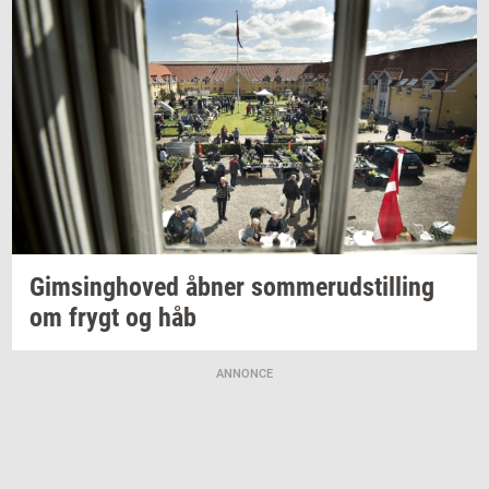
Gims­ing­ho­ved
åbner
som­mer­ud­stil­ling
om frygt og håb
ANNONCE