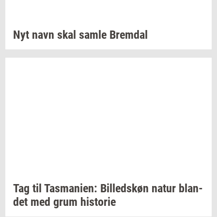
Nyt navn skal samle
Brem­dal
Tag til
Tas­ma­ni­en:
Bil­leds­køn
natur
blan­
det
med grum
hi­sto­rie