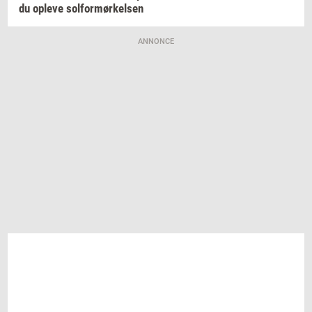
du
op­le­ve
sol­for­mør­kel­sen
ANNONCE