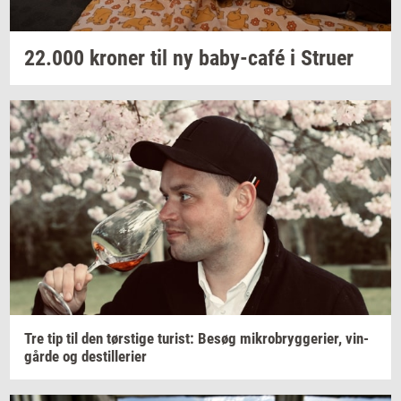
22.000
kro­ner
til ny
baby-​café
i
Stru­er
Tre tip til den
tørsti­ge
turist:
Besøg
mi­kro­bryg­ge­ri­er,
vin­
går­de
og
destil­le­ri­er