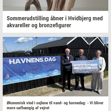
Som­mer­ud­stil­ling
åbner i
Hvid­b­jerg
med
akva­rel­ler
og
bron­ze­fi­gu­rer
Øko­no­misk
vind i
sej­le­ne
til vand- og
hav­nedag:
- Vi
bli­ver
mere
uaf­hæn­gig
af
vej­ret