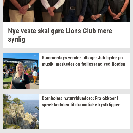
Nye veste skal gøre Lions Club mere
syn­lig
Sum­mer­days
ven­der
til­ba­ge:
Juli byder på
musik,
mar­ke­der
og
fæl­les­sang
ved
fjor­den
Born­holms
na­tur­vi­dun­de­re:
Fra
ek­ko­er
i
spræk­ke­da­len
til
dra­ma­ti­ske
kyst­klip­per