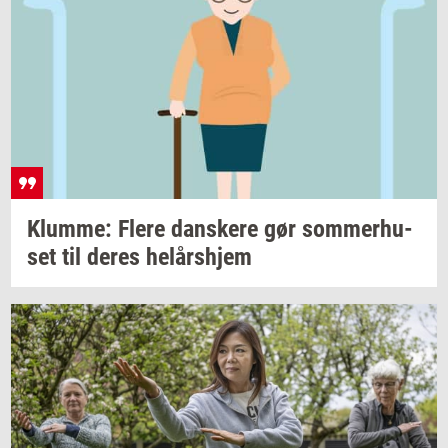
Klum­me: Flere
dan­ske­re
gør
som­mer­hu­
set
til deres
helårs­hjem