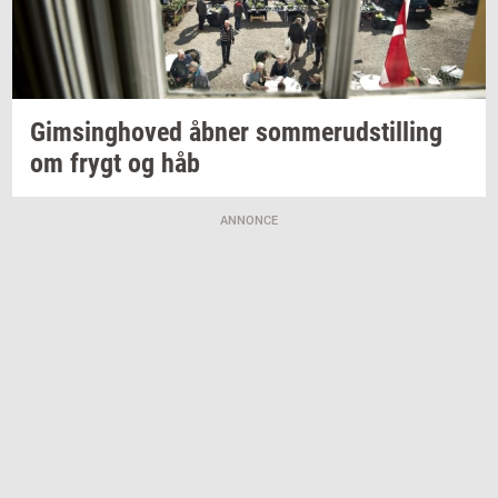
Gims­ing­ho­ved
åbner
som­mer­ud­stil­ling
om frygt og håb
ANNONCE