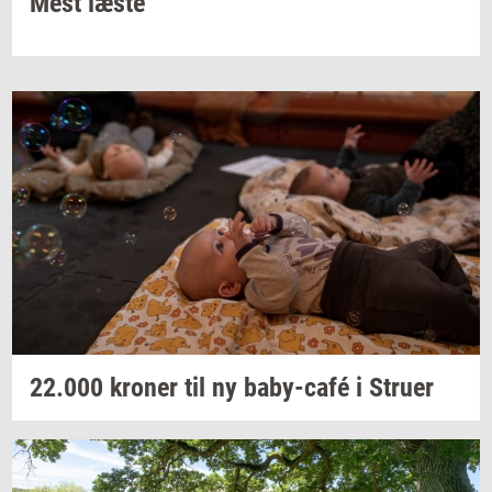
Mest læste
22.000
kro­ner
til ny
baby-​café
i
Stru­er