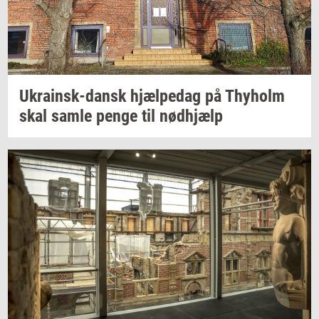
Ukrainsk-​dansk
hjæl­pe­dag
på
Thyholm
skal samle penge til
nød­hjælp