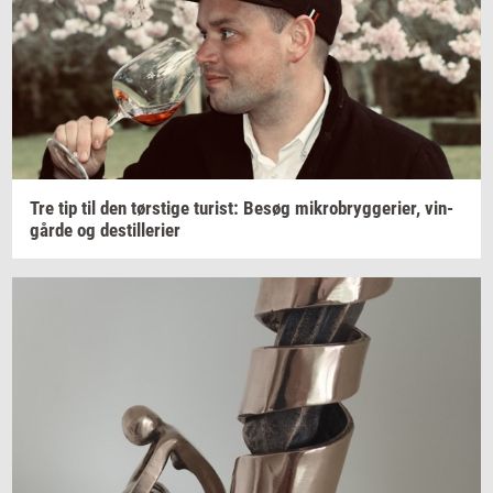
Tre tip til den
tørsti­ge
turist:
Besøg
mi­kro­bryg­ge­ri­er,
vin­
går­de
og
destil­le­ri­er