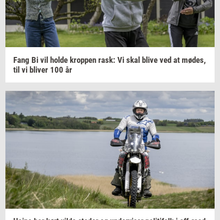
Fang Bi vil holde
krop­pen
rask: Vi skal blive ved at
mødes,
til vi
bli­ver
100 år