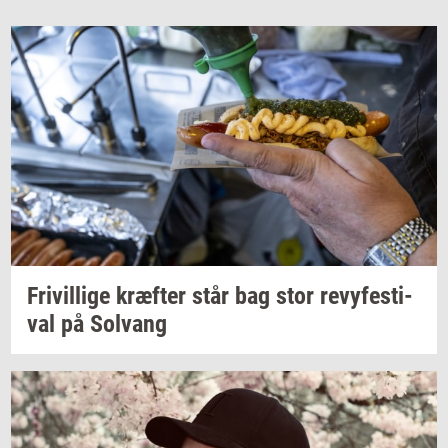
Fri­vil­li­ge
kræf­ter
står bag stor
revy­festi­
val
på
Solvang