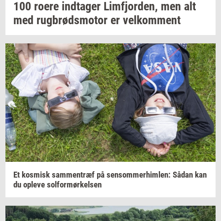
100 roere
ind­ta­ger
Lim­fjor­den,
men alt
med
rug­brøds­mo­tor
er
vel­kom­ment
Et
kos­misk
sam­men­træf
på
sen­som­mer­him­len:
Sådan kan
du
op­le­ve
sol­for­mør­kel­sen