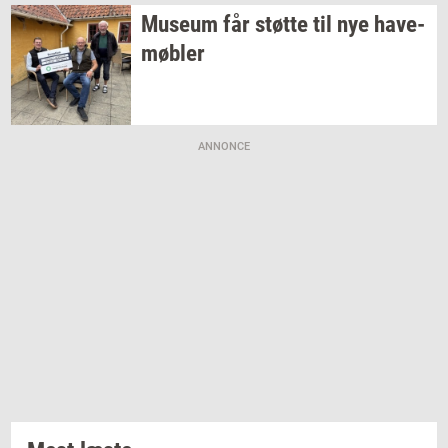
Mu­se­um
får
støt­te
til nye
ha­ve­
møb­ler
ANNONCE