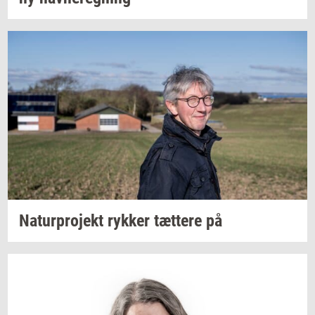
Na­tur­pro­jekt
ryk­ker
tæt­te­re
på