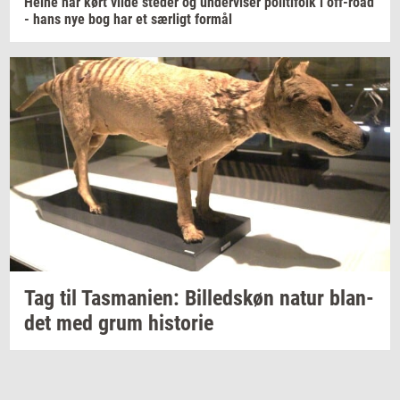
Heine har kørt vilde
ste­der
og
un­der­vi­ser
po­li­ti­folk
i
off-​road
- hans nye bog har et
sær­ligt
for­mål
Tag til
Tas­ma­ni­en:
Bil­leds­køn
natur
blan­
det
med grum
hi­sto­rie