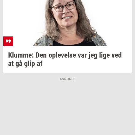
Klum­me:
Den
op­le­vel­se
var jeg lige ved
at gå glip af
ANNONCE