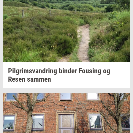
Pil­grims­van­dring
bin­der
Fou­sing
og
Resen
sam­men