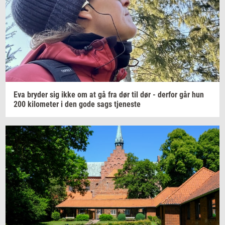
Eva
bry­der
sig ikke om at gå fra dør til dør -
der­for
går hun
200
ki­lo­me­ter
i den gode sags
tje­ne­ste