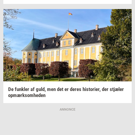
De
funk­ler
af guld, men det er deres
hi­sto­ri­er,
der
stjæ­ler
op­mærk­som­he­den
ANNONCE