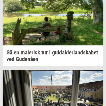
Gå en
ma­le­risk
tur i
gul­dal­der­land­ska­bet
ved
Gu­denå­en