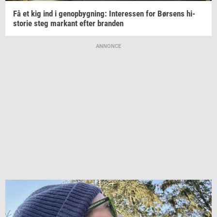
Få et kig ind i
genop­byg­ning:
In­ter­es­sen
for
Bør­sens
hi­
sto­rie
steg
mar­kant
efter
bran­den
ANNONCE