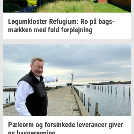
Løgum­klo­ster
Re­fu­gi­um:
Ro på
bags­
mæk­ken
med fuld
for­plej­ning
Pæle­orm
og
for­sin­ke­de
le­ve­ran­cer
giver
ny
hav­ne­reg­ning