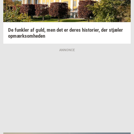
De
funk­ler
af guld, men det er deres
hi­sto­ri­er,
der
stjæ­ler
op­mærk­som­he­den
ANNONCE