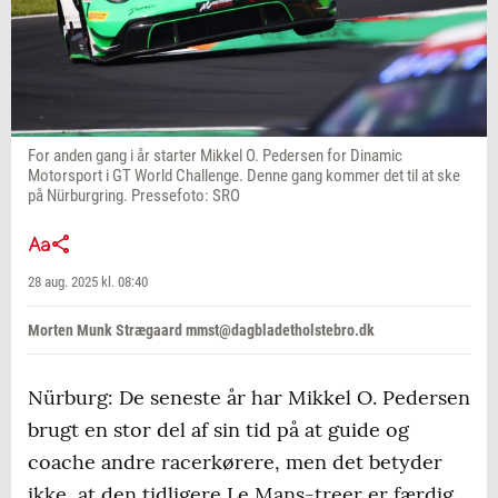
For anden gang i år starter Mikkel O. Pedersen for Dinamic
Motorsport i GT World Challenge. Denne gang kommer det til at ske
på Nürburgring. Pressefoto: SRO
28 aug. 2025 kl. 08:40
Morten Munk Strægaard mmst@dagbladetholstebro.dk
Nürburg: De seneste år har Mikkel O. Pedersen
brugt en stor del af sin tid på at guide og
coache andre racerkørere, men det betyder
ikke, at den tidligere Le Mans-treer er færdig