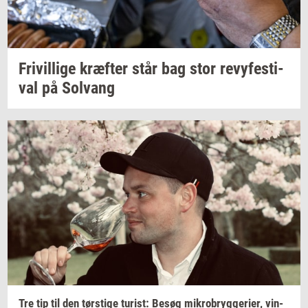
Fri­vil­li­ge
kræf­ter
står bag stor
revy­festi­
val
på
Solvang
Tre tip til den
tørsti­ge
turist:
Besøg
mi­kro­bryg­ge­ri­er,
vin­