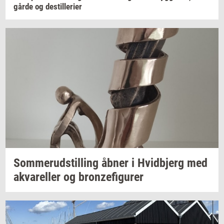
går­de
og
destil­le­ri­er
Som­mer­ud­stil­ling
åbner i
Hvid­b­jerg
med
akva­rel­ler
og
bron­ze­fi­gu­rer