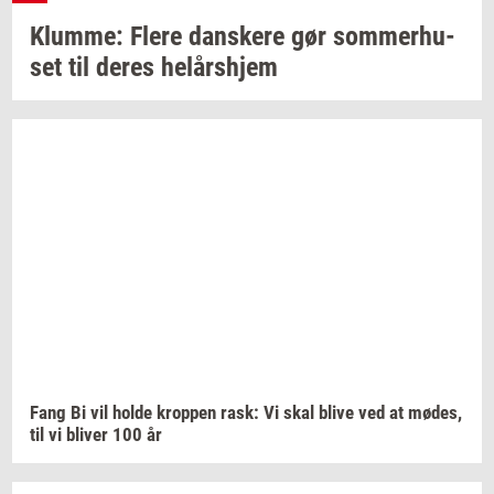
Klum­me: Flere
dan­ske­re
gør
som­mer­hu­
set
til deres
helårs­hjem
Fang Bi vil holde
krop­pen
rask: Vi skal blive ved at
mødes,
til vi
bli­ver
100 år