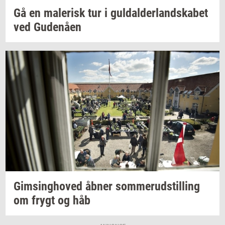
Gå en
ma­le­risk
tur i
gul­dal­der­land­ska­bet
ved
Gu­denå­en
Gims­ing­ho­ved
åbner
som­mer­ud­stil­ling
om frygt og håb