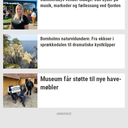
musik,
mar­ke­der
og
fæl­les­sang
ved
fjor­den
Born­holms
na­tur­vi­dun­de­re:
Fra
ek­ko­er
i
spræk­ke­da­len
til
dra­ma­ti­ske
kyst­klip­per
Mu­se­um
får
støt­te
til nye
ha­ve­
møb­ler
ANNONCE