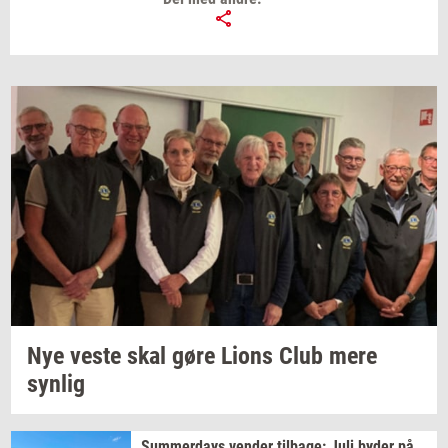
Nye veste skal gøre Lions Club mere
syn­lig
Sum­mer­days
ven­der
til­ba­ge:
Juli byder på