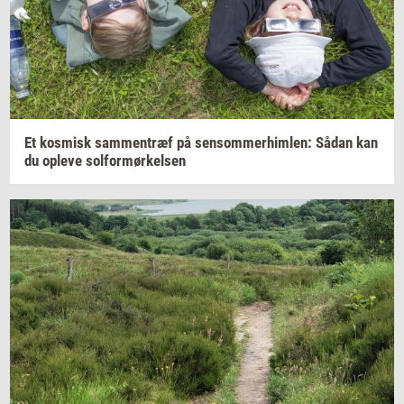
Et
kos­misk
sam­men­træf
på
sen­som­mer­him­len:
Sådan kan
du
op­le­ve
sol­for­mør­kel­sen