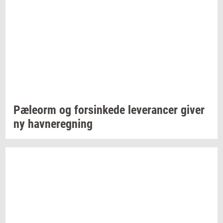
Pæle­orm
og
for­sin­ke­de
le­ve­ran­cer
giver
ny
hav­ne­reg­ning