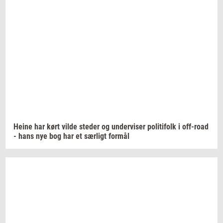
Heine har kørt vilde
ste­der
og
un­der­vi­ser
po­li­ti­folk
i
off-​road
- hans nye bog har et
sær­ligt
for­mål