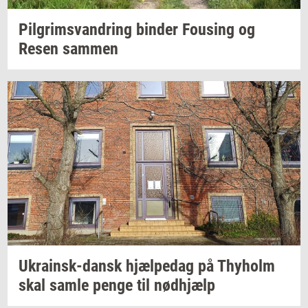
Pil­grims­van­dring
bin­der
Fou­sing
og
Resen
sam­men
Ukrainsk-​dansk
hjæl­pe­dag
på
Thyholm
skal samle penge til
nød­hjælp