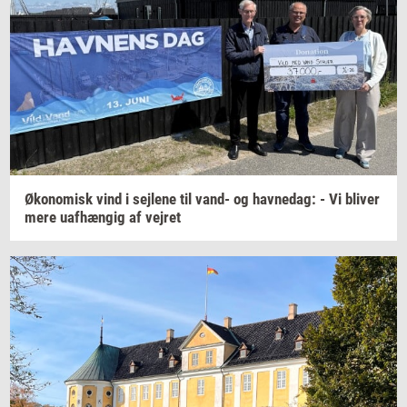
Øko­no­misk
vind i
sej­le­ne
til vand- og
hav­nedag:
- Vi
bli­ver
mere
uaf­hæn­gig
af
vej­ret