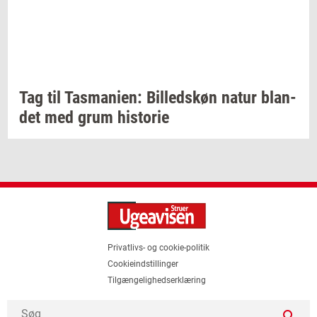
Tag til
Tas­ma­ni­en:
Bil­leds­køn
natur
blan­
det
med grum
hi­sto­rie
Privatlivs- og cookie-politik
Cookieindstillinger
Tilgængelighedserklæring