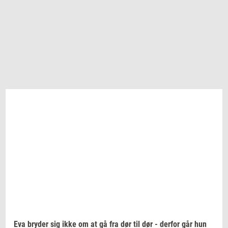
Eva
bry­der
sig ikke om at gå fra dør til dør -
der­for
går hun