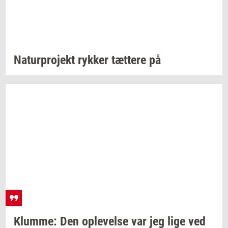
Na­tur­pro­jekt
ryk­ker
tæt­te­re
på
Klum­me:
Den
op­le­vel­se
var jeg lige ved