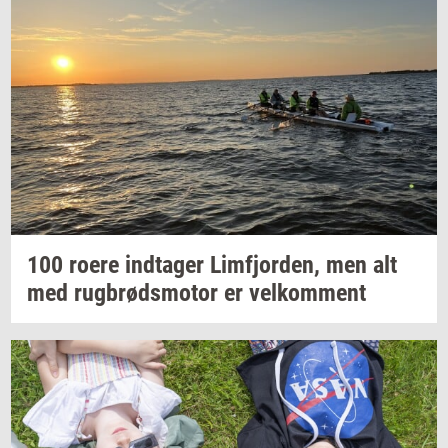
100 roere
ind­ta­ger
Lim­fjor­den,
men alt
med
rug­brøds­mo­tor
er
vel­kom­ment