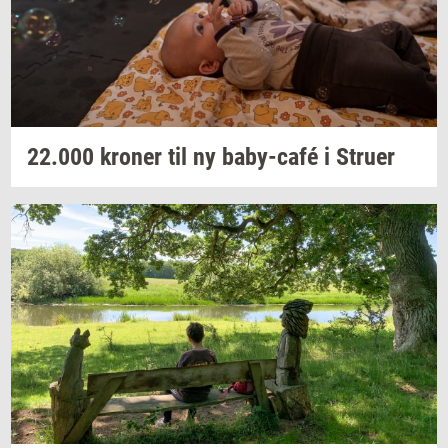
22.000
kro­ner
til ny
baby-​café
i
Stru­er