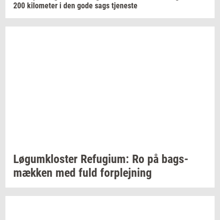
200
ki­lo­me­ter
i den gode sags
tje­ne­ste
Løgum­klo­ster
Re­fu­gi­um:
Ro på
bags­
mæk­ken
med fuld
for­plej­ning