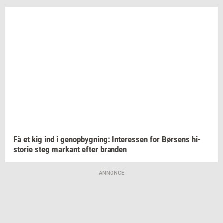
Få et kig ind i
genop­byg­ning:
In­ter­es­sen
for
Bør­sens
hi­
sto­rie
steg
mar­kant
efter
bran­den
ANNONCE