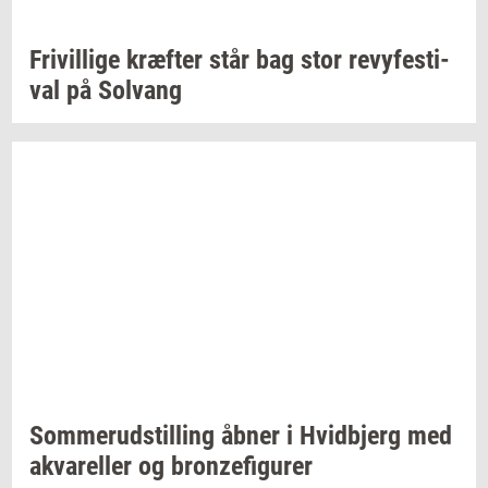
Fri­vil­li­ge
kræf­ter
står bag stor
revy­festi­
val
på
Solvang
Som­mer­ud­stil­ling
åbner i
Hvid­b­jerg
med
akva­rel­ler
og
bron­ze­fi­gu­rer