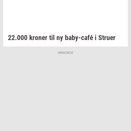
22.000
kro­ner
til ny
baby-​café
i
Stru­er
ANNONCE