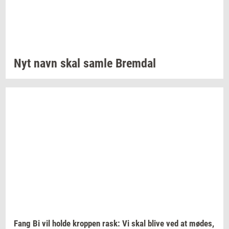
Nyt navn skal samle
Brem­dal
Fang Bi vil holde
krop­pen
rask: Vi skal blive ved at
mødes,