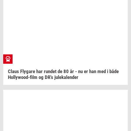
Claus
Fly­ga­re
har
run­det
de 80 år - nu er han med i både
Hollywood-​film
og DR’s
ju­le­ka­len­der