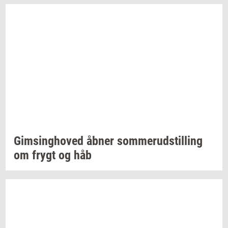
Gims­ing­ho­ved
åbner
som­mer­ud­stil­ling
om frygt og håb