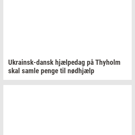
Ukrainsk-​dansk
hjæl­pe­dag
på
Thyholm
skal samle penge til
nød­hjælp