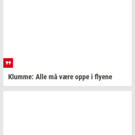
Klum­me:
Alle må være oppe i
fly­e­ne