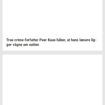
True
crime-​forfatter
Peer Kaae
håber,
at hans
læ­se­re
lig­
ger
vågne om
nat­ten