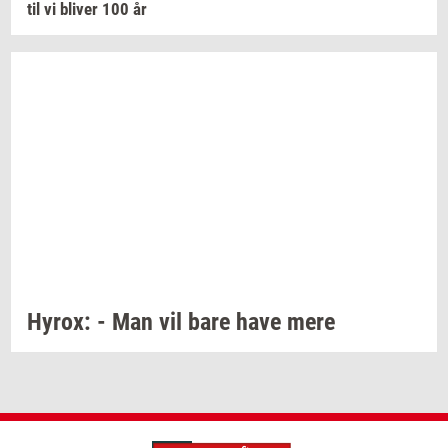
til vi
bli­ver
100 år
Hyrox:
- Man vil bare have mere