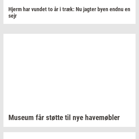
Hjerm har vundet to år i træk: Nu jagter byen endnu en
sejr
Mu­se­um
får
støt­te
til nye
ha­ve­møb­ler