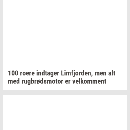
100 roere
ind­ta­ger
Lim­fjor­den,
men alt
med
rug­brøds­mo­tor
er
vel­kom­ment