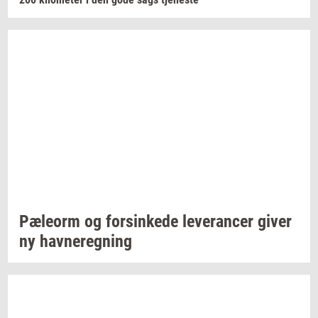
Pæle­orm
og
for­sin­ke­de
le­ve­ran­cer
giver
ny
hav­ne­reg­ning