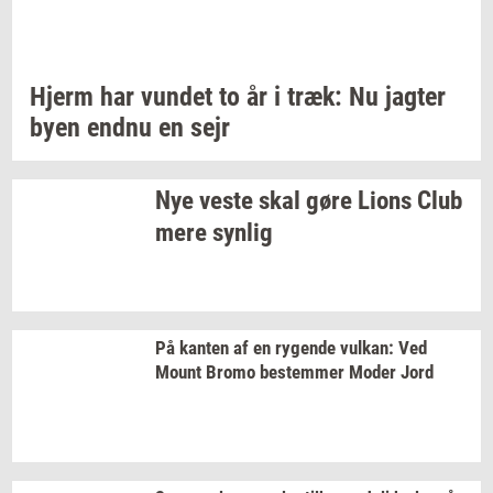
Hjerm har
vun­det
to år i træk: Nu
jag­ter
byen endnu en sejr
Nye veste skal gøre Lions Club
mere
syn­lig
På
kan­ten
af en
ry­gen­de
vulkan:
Ved
Mount Bromo
be­stem­mer
Moder Jord