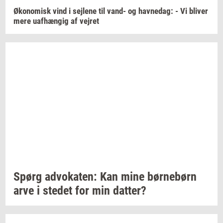
Øko­no­misk
vind i
sej­le­ne
til vand- og
hav­nedag:
- Vi
bli­ver
mere
uaf­hæn­gig
af
vej­ret
Spørg
ad­vo­ka­ten:
Kan mine
bør­ne­børn
arve i
ste­det
for min
dat­ter?