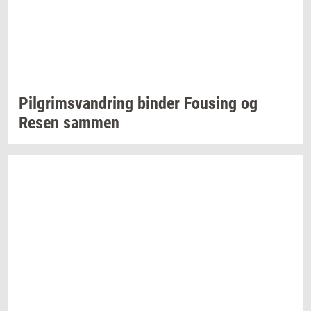
Pil­grims­van­dring
bin­der
Fou­sing
og
Resen
sam­men