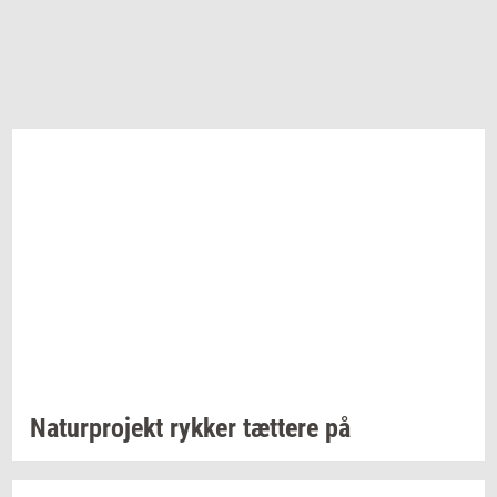
Na­tur­pro­jekt
ryk­ker
tæt­te­re
på