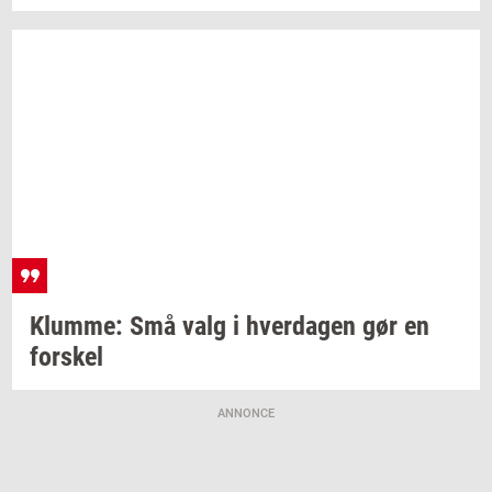
Klum­me:
Små valg i
hver­da­gen
gør en
for­skel
ANNONCE