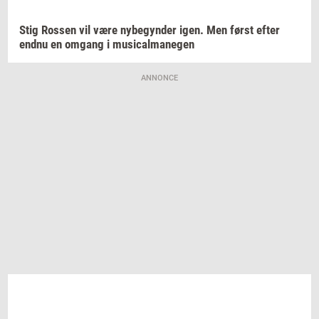
Stig
Ros­sen
vil være
ny­be­gyn­der
igen. Men først efter
endnu en
om­gang
i
mu­si­cal­ma­ne­gen
ANNONCE