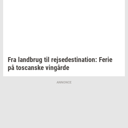
Fra
land­brug
til
rej­se­desti­na­tion:
Ferie
på
toscan­ske
vin­går­de
ANNONCE