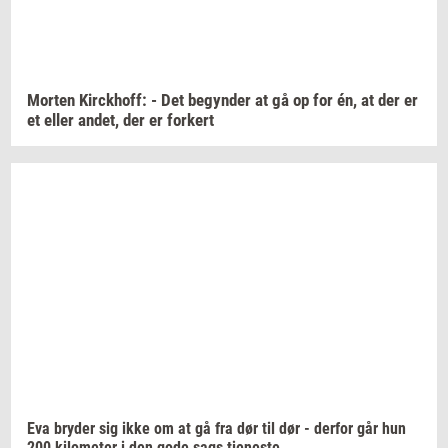
Mor­ten
Kirck­hoff:
- Det
be­gyn­der
at gå op for én, at der er
et eller
andet,
der er
for­kert
Eva
bry­der
sig ikke om at gå fra dør til dør -
der­for
går hun
200
ki­lo­me­ter
i den gode sags
tje­ne­ste