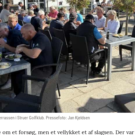
errassen i Struer Golfklub. Pressefoto: Jan Kjeldsen
le om et forsøg, men et vellykket et af slagsen. Der v