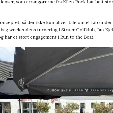
ienser, som arrangørerne fra Kilen Rock har haft st
konceptet, så der ikke kun bliver tale om et løb under
ag weekendens turnering i Struer Golfklub, Jan Kjel
og har et stort engagement i Run to the Beat.