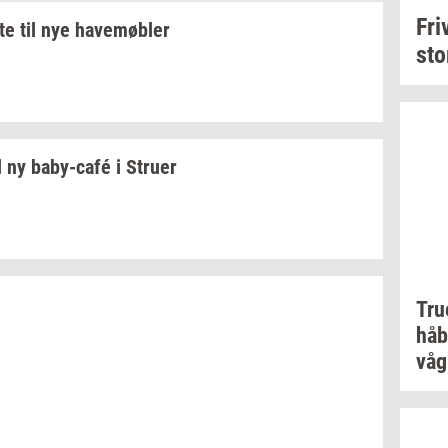
Fri­v
­te
til nye
ha­ve­møb­ler
st
l ny
baby-​café
i
Stru­er
Tr
håb
vå