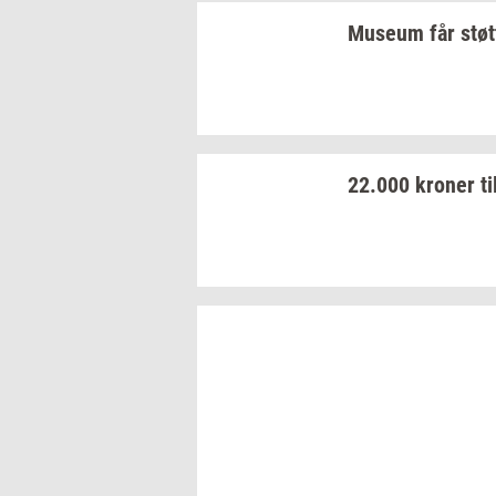
Mu­se­um
får
støt
22.000
kro­ner
ti