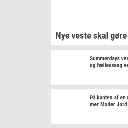
Nye veste skal gør
Sum­mer­days
ven
og
fæl­les­sang
v
På
kan­ten
af en
mer
Moder Jord