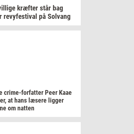
il­li­ge
kræf­ter
står bag
or
revy­festi­val
på
Solvang
ue
crime-​forfatter
Peer Kaae
er,
at hans
læ­se­re
lig­ger
gne om
nat­ten