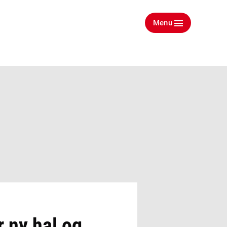
Menu
r ny hal og