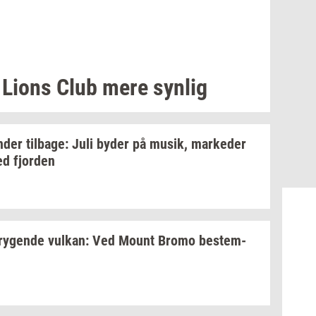
e Lions Club mere
syn­lig
­der
til­ba­ge:
Juli byder på
musik,
mar­ke­der
ed
fjor­den
ry­gen­de
vulkan:
Ved Mount Bromo
be­stem­