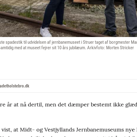
ørste spadestik til udvidelsen af jernbanemuseet i Struer taget af borgmester 
t samtidig med at museet fejrer sit 10 års jubilæum. Arkivfoto: Morten Stricker
adetholstebro.dk
lere år at nå dertil, men det dæmper bestemt ikke glæ
 vist, at Midt- og Vestjyllands Jernbanemuseums nye ha