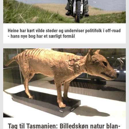
Heine har kørt vilde
ste­der
og
un­der­vi­ser
po­li­ti­folk
i
off-​road
- hans nye bog har et
sær­ligt
for­mål
Tag til
Tas­ma­ni­en:
Bil­leds­køn
natur
blan­