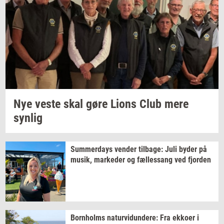
Nye veste skal gøre Lions Club mere
syn­lig
Sum­mer­days
ven­der
til­ba­ge:
Juli byder på
musik,
mar­ke­der
og
fæl­les­sang
ved
fjor­den
Born­holms
na­tur­vi­dun­de­re:
Fra
ek­ko­er
i