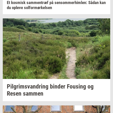
Et
kos­misk
sam­men­træf
på
sen­som­mer­him­len:
Sådan kan
du
op­le­ve
sol­for­mør­kel­sen
Pil­grims­van­dring
bin­der
Fou­sing
og
Resen
sam­men