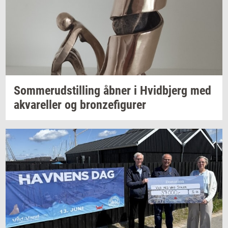
Som­mer­ud­stil­ling
åbner i
Hvid­b­jerg
med
akva­rel­ler
og
bron­ze­fi­gu­rer