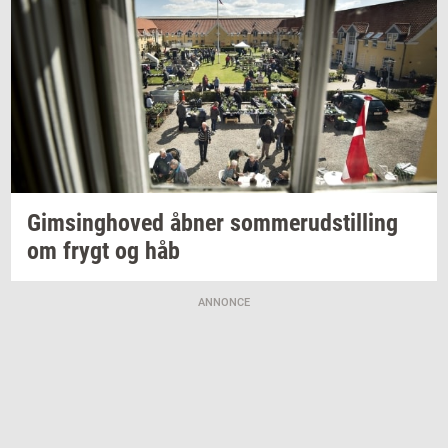
Gims­ing­ho­ved
åbner
som­mer­ud­stil­ling
om frygt og håb
ANNONCE