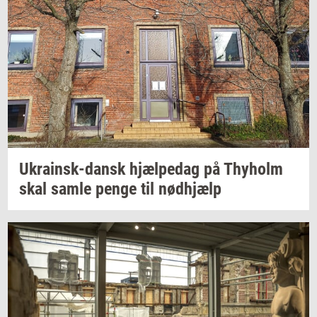
Ukrainsk-​dansk
hjæl­pe­dag
på
Thyholm
skal samle penge til
nød­hjælp