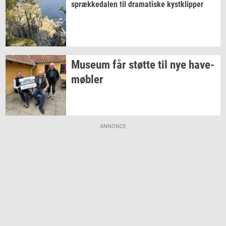
spræk­ke­da­len
til
dra­ma­ti­ske
kyst­klip­per
Mu­se­um
får
støt­te
til nye
ha­ve­
møb­ler
ANNONCE