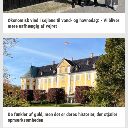
Øko­no­misk
vind i
sej­le­ne
til vand- og
hav­nedag:
- Vi
bli­ver
mere
uaf­hæn­gig
af
vej­ret
De
funk­ler
af guld, men det er deres
hi­sto­ri­er,
der
stjæ­ler
op­mærk­som­he­den