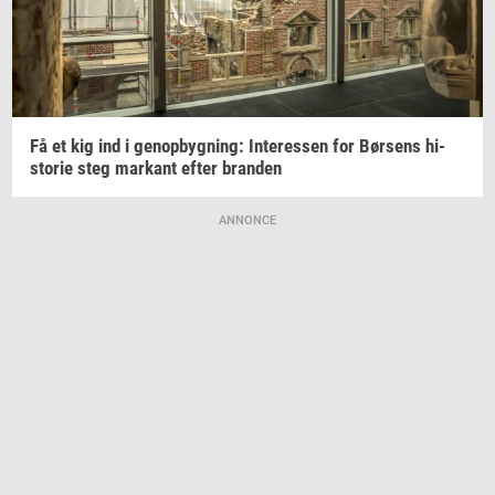
Få et kig ind i
genop­byg­ning:
In­ter­es­sen
for
Bør­sens
hi­
sto­rie
steg
mar­kant
efter
bran­den
ANNONCE