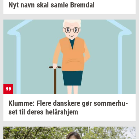
Nyt navn skal samle
Brem­dal
Klum­me: Flere
dan­ske­re
gør
som­mer­hu­
set
til deres
helårs­hjem