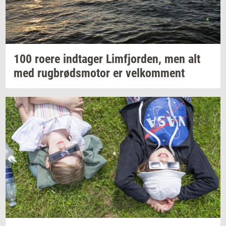
100 roere
ind­ta­ger
Lim­fjor­den,
men alt
med
rug­brøds­mo­tor
er
vel­kom­ment