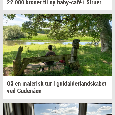
22.000
kro­ner
til ny
baby-​café
i
Stru­er
Gå en
ma­le­risk
tur i
gul­dal­der­land­ska­bet
ved
Gu­denå­en