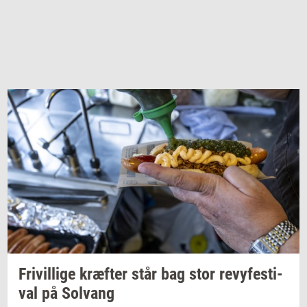
Fri­vil­li­ge
kræf­ter
står bag stor
revy­festi­
val
på
Solvang