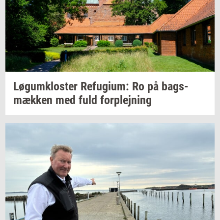
Løgum­klo­ster
Re­fu­gi­um:
Ro på
bags­
mæk­ken
med fuld
for­plej­ning