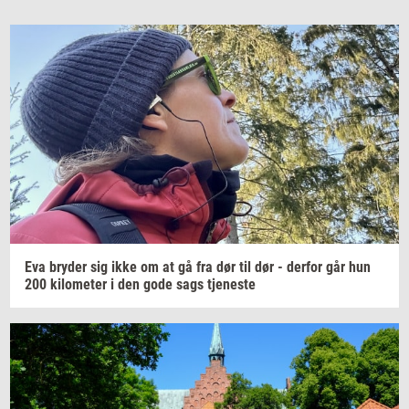
Eva
bry­der
sig ikke om at gå fra dør til dør -
der­for
går hun
200
ki­lo­me­ter
i den gode sags
tje­ne­ste