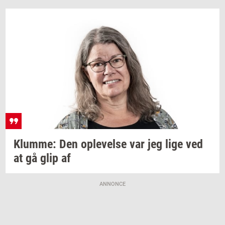
Klum­me:
Den
op­le­vel­se
var jeg lige ved
at gå glip af
ANNONCE