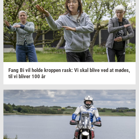
Fang Bi vil holde
krop­pen
rask: Vi skal blive ved at
mødes,
til vi
bli­ver
100 år