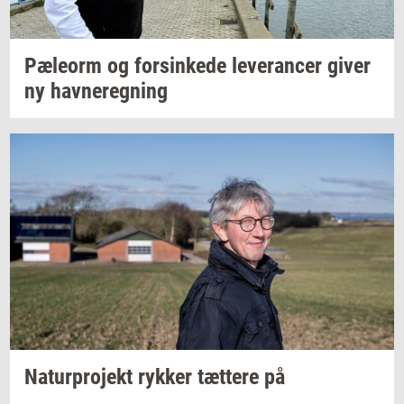
Pæle­orm
og
for­sin­ke­de
le­ve­ran­cer
giver
ny
hav­ne­reg­ning
Na­tur­pro­jekt
ryk­ker
tæt­te­re
på