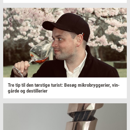
Tre tip til den
tørsti­ge
turist:
Besøg
mi­kro­bryg­ge­ri­er,
vin­
går­de
og
destil­le­ri­er