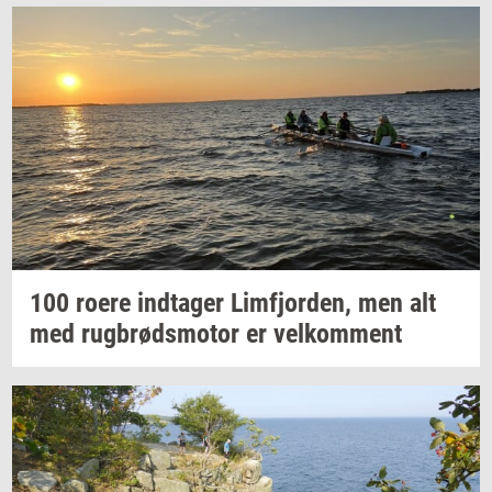
100 roere
ind­ta­ger
Lim­fjor­den,
men alt
med
rug­brøds­mo­tor
er
vel­kom­ment