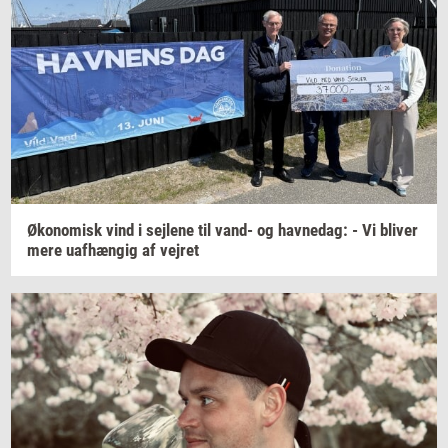
Øko­no­misk
vind i
sej­le­ne
til vand- og
hav­nedag:
- Vi
bli­ver
mere
uaf­hæn­gig
af
vej­ret