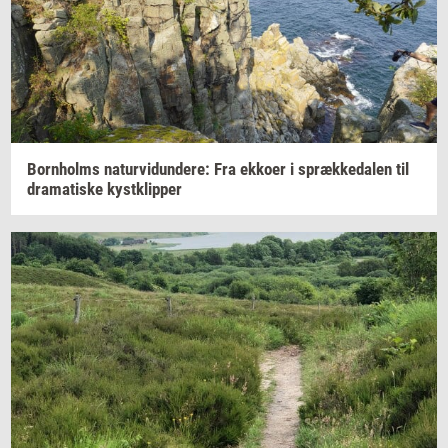
Born­holms
na­tur­vi­dun­de­re:
Fra
ek­ko­er
i
spræk­ke­da­len
til
dra­ma­ti­ske
kyst­klip­per