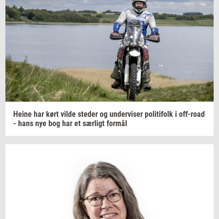
Heine har kørt vilde
ste­der
og
un­der­vi­ser
po­li­ti­folk
i
off-​road
- hans nye bog har et
sær­ligt
for­mål