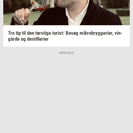
Tre tip til den
tørsti­ge
turist:
Besøg
mi­kro­bryg­ge­ri­er,
vin­
går­de
og
destil­le­ri­er
ANNONCE