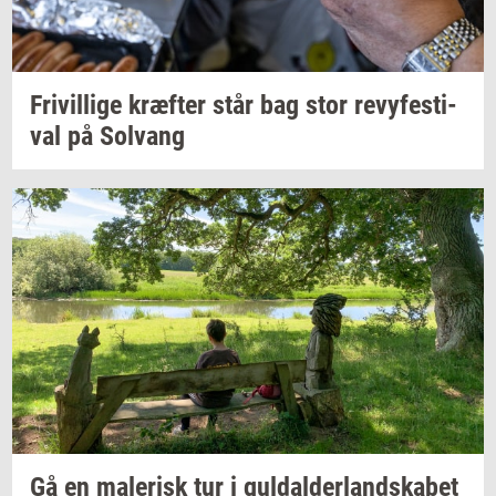
Fri­vil­li­ge
kræf­ter
står bag stor
revy­festi­
val
på
Solvang
Gå en
ma­le­risk
tur i
gul­dal­der­land­ska­bet