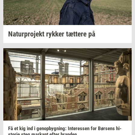
Na­tur­pro­jekt
ryk­ker
tæt­te­re
på
Få et kig ind i
genop­byg­ning:
In­ter­es­sen
for
Bør­sens
hi­
sto­rie
steg
mar­kant
efter
bran­den