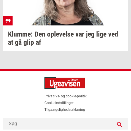
Klum­me:
Den
op­le­vel­se
var jeg lige ved
at gå glip af
Privatlivs- og cookie-politik
Cookieindstillinger
Tilgængelighedserklæring