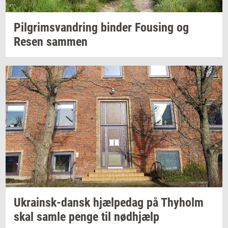
Pil­grims­van­dring
bin­der
Fou­sing
og
Resen
sam­men
Ukrainsk-​dansk
hjæl­pe­dag
på
Thyholm
skal samle penge til
nød­hjælp