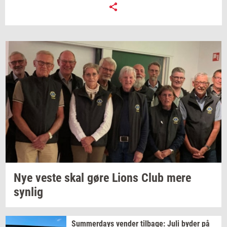
Nye veste skal gøre Lions Club mere
syn­lig
Sum­mer­days
ven­der
til­ba­ge:
Juli byder på