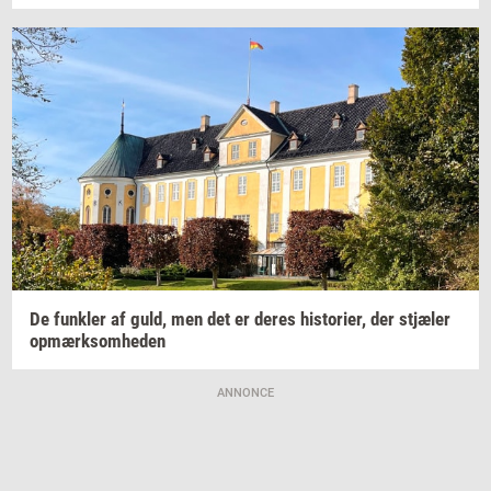
De
funk­ler
af guld, men det er deres
hi­sto­ri­er,
der
stjæ­ler
op­mærk­som­he­den
ANNONCE