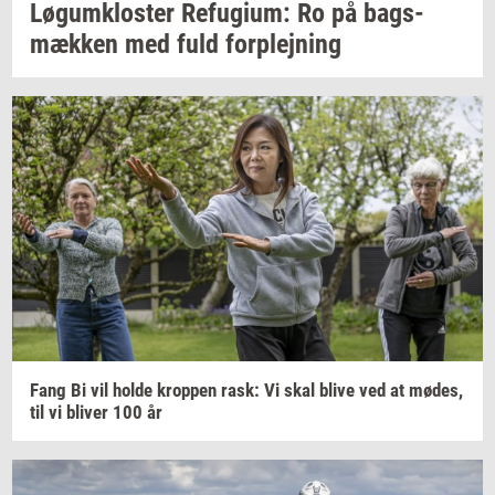
Løgum­klo­ster
Re­fu­gi­um:
Ro på
bags­
mæk­ken
med fuld
for­plej­ning
Fang Bi vil holde
krop­pen
rask: Vi skal blive ved at
mødes,
til vi
bli­ver
100 år