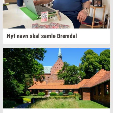
Nyt navn skal samle
Brem­dal