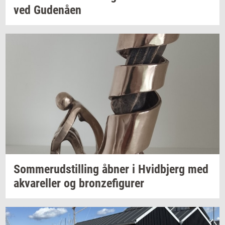
ved
Gu­denå­en
Som­mer­ud­stil­ling
åbner i
Hvid­b­jerg
med
akva­rel­ler
og
bron­ze­fi­gu­rer