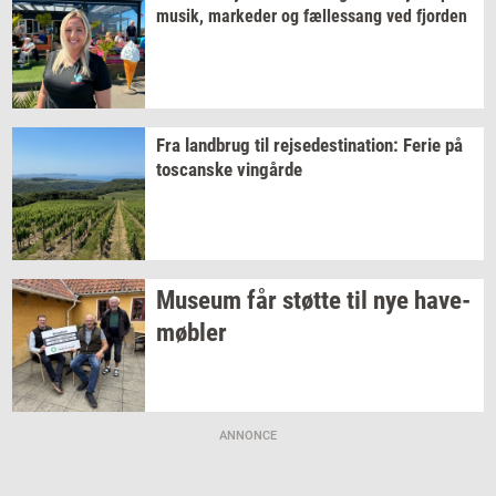
musik,
mar­ke­der
og
fæl­les­sang
ved
fjor­den
Fra
land­brug
til
rej­se­desti­na­tion:
Ferie på
toscan­ske
vin­går­de
Mu­se­um
får
støt­te
til nye
ha­ve­
møb­ler
ANNONCE