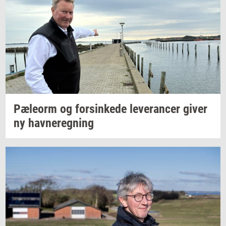
Pæle­orm
og
for­sin­ke­de
le­ve­ran­cer
giver
ny
hav­ne­reg­ning