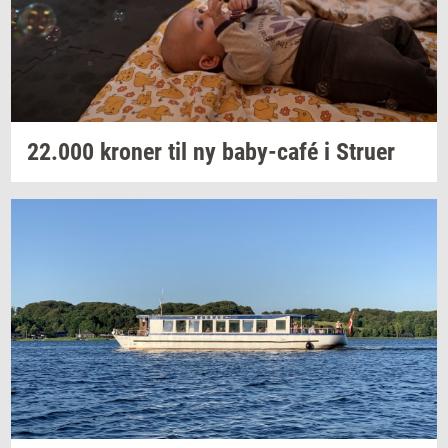
22.000
kro­ner
til ny
baby-​café
i
Stru­er