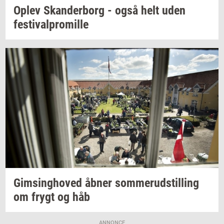
Oplev
Skan­der­borg
- også helt uden
festi­val­pro­mil­le
Gims­ing­ho­ved
åbner
som­mer­ud­stil­ling
om frygt og håb
ANNONCE