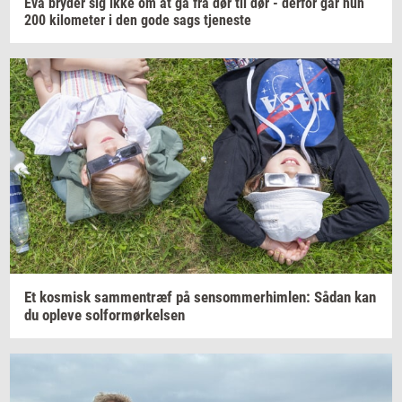
Eva
bry­der
sig ikke om at gå fra dør til dør -
der­for
går hun
200
ki­lo­me­ter
i den gode sags
tje­ne­ste
Et
kos­misk
sam­men­træf
på
sen­som­mer­him­len:
Sådan kan
du
op­le­ve
sol­for­mør­kel­sen