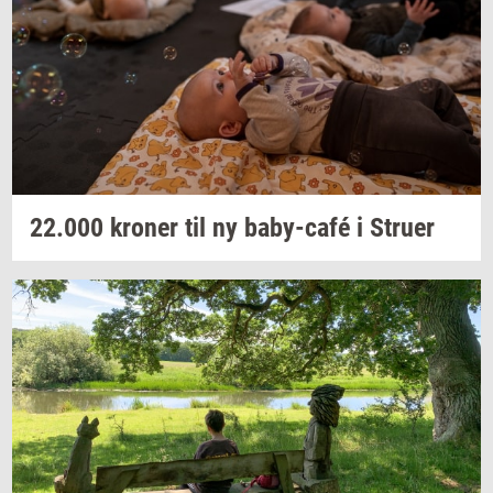
22.000
kro­ner
til ny
baby-​café
i
Stru­er