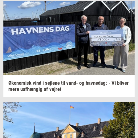
Øko­no­misk
vind i
sej­le­ne
til vand- og
hav­nedag:
- Vi
bli­ver
mere
uaf­hæn­gig
af
vej­ret