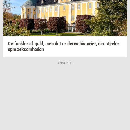
De
funk­ler
af guld, men det er deres
hi­sto­ri­er,
der
stjæ­ler
op­mærk­som­he­den
ANNONCE