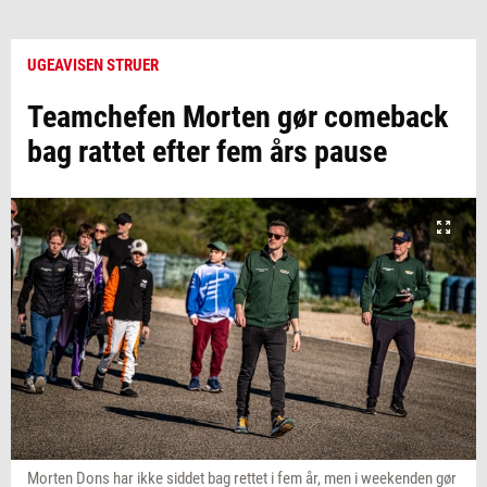
UGEAVISEN STRUER
Teamchefen Morten gør comeback
bag rattet efter fem års pause
Morten Dons har ikke siddet bag rettet i fem år, men i weekenden gør