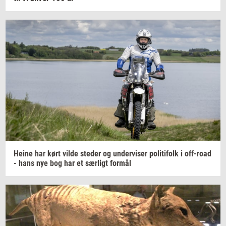
Heine har kørt vilde
ste­der
og
un­der­vi­ser
po­li­ti­folk
i
off-​road
- hans nye bog har et
sær­ligt
for­mål