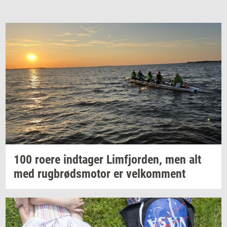
100 roere
ind­ta­ger
Lim­fjor­den,
men alt
med
rug­brøds­mo­tor
er
vel­kom­ment