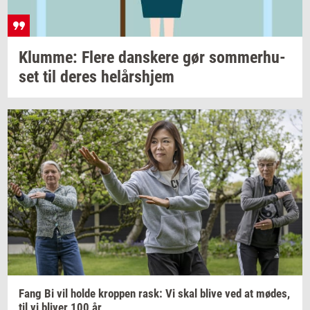
Klum­me: Flere
dan­ske­re
gør
som­mer­hu­
set
til deres
helårs­hjem
Fang Bi vil holde
krop­pen
rask: Vi skal blive ved at
mødes,
til vi
bli­ver
100 år