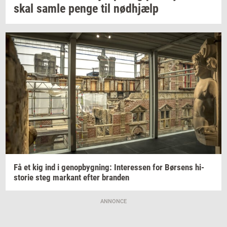
skal samle penge til
nød­hjælp
Få et kig ind i
genop­byg­ning:
In­ter­es­sen
for
Bør­sens
hi­
sto­rie
steg
mar­kant
efter
bran­den
ANNONCE