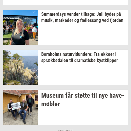
Sum­mer­days
ven­der
til­ba­ge:
Juli byder på
musik,
mar­ke­der
og
fæl­les­sang
ved
fjor­den
Born­holms
na­tur­vi­dun­de­re:
Fra
ek­ko­er
i
spræk­ke­da­len
til
dra­ma­ti­ske
kyst­klip­per
Mu­se­um
får
støt­te
til nye
ha­ve­
møb­ler