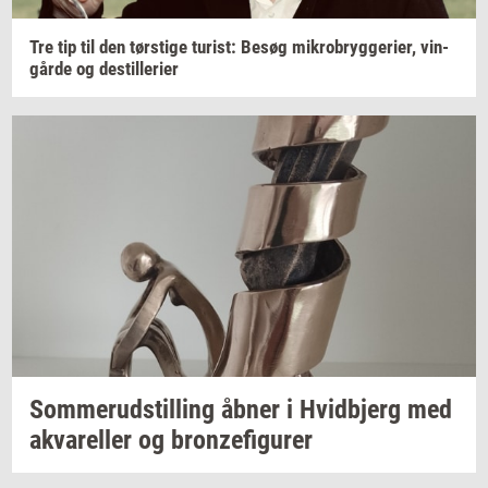
Tre tip til den
tørsti­ge
turist:
Besøg
mi­kro­bryg­ge­ri­er,
vin­
går­de
og
destil­le­ri­er
Som­mer­ud­stil­ling
åbner i
Hvid­b­jerg
med
akva­rel­ler
og
bron­ze­fi­gu­rer