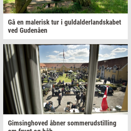
Gå en
ma­le­risk
tur i
gul­dal­der­land­ska­bet
ved
Gu­denå­en
Gims­ing­ho­ved
åbner
som­mer­ud­stil­ling