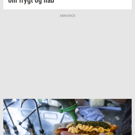
om frygt og håb
ANNONCE