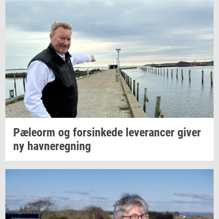
Pæle­orm
og
for­sin­ke­de
le­ve­ran­cer
giver
ny
hav­ne­reg­ning