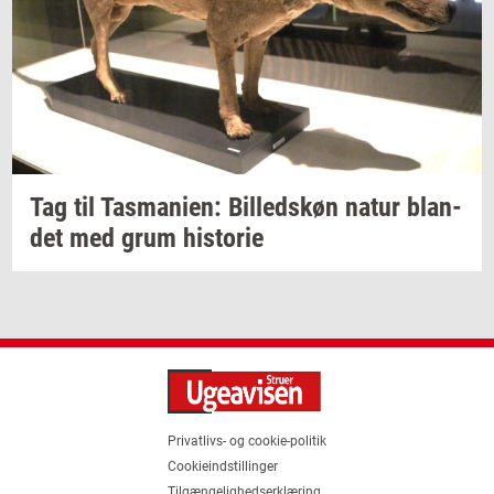
Tag til
Tas­ma­ni­en:
Bil­leds­køn
natur
blan­
det
med grum
hi­sto­rie
Privatlivs- og cookie-politik
Cookieindstillinger
Tilgængelighedserklæring