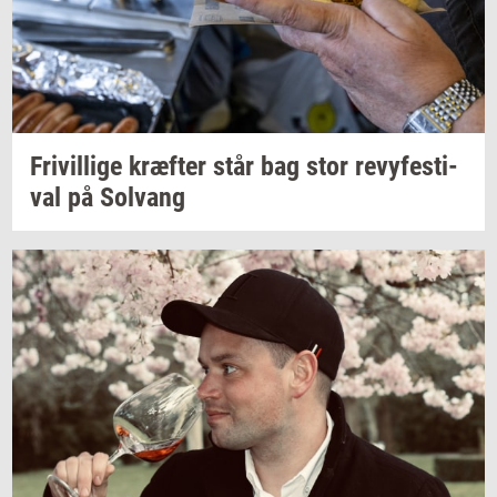
Fri­vil­li­ge
kræf­ter
står bag stor
revy­festi­
val
på
Solvang