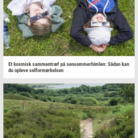
Et
kos­misk
sam­men­træf
på
sen­som­mer­him­len:
Sådan kan
du
op­le­ve
sol­for­mør­kel­sen