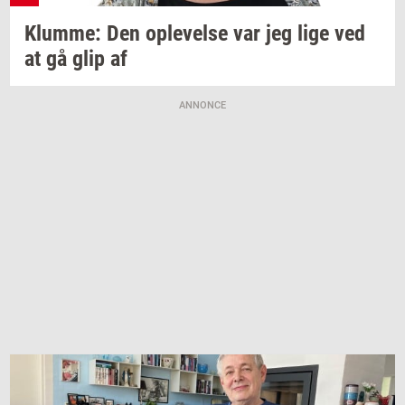
Klum­me:
Den
op­le­vel­se
var jeg lige ved
at gå glip af
ANNONCE