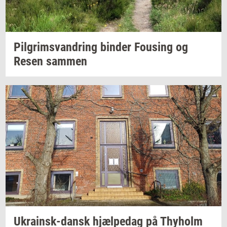
Pil­grims­van­dring
bin­der
Fou­sing
og
Resen
sam­men
Ukrainsk-​dansk
hjæl­pe­dag
på
Thyholm