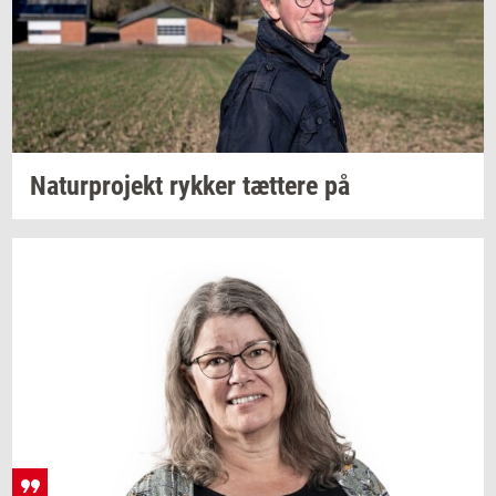
Na­tur­pro­jekt
ryk­ker
tæt­te­re
på