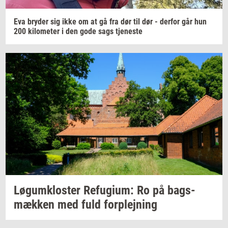
Eva
bry­der
sig ikke om at gå fra dør til dør -
der­for
går hun
200
ki­lo­me­ter
i den gode sags
tje­ne­ste
Løgum­klo­ster
Re­fu­gi­um:
Ro på
bags­
mæk­ken
med fuld
for­plej­ning