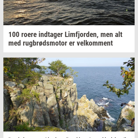
100 roere
ind­ta­ger
Lim­fjor­den,
men alt
med
rug­brøds­mo­tor
er
vel­kom­ment