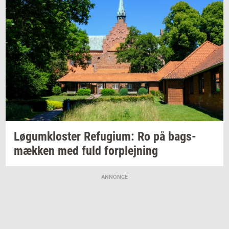
Løgum­klo­ster
Re­fu­gi­um:
Ro på
bags­
mæk­ken
med fuld
for­plej­ning
ANNONCE