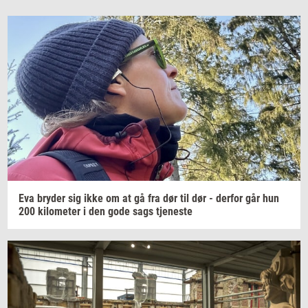
Eva
bry­der
sig ikke om at gå fra dør til dør -
der­for
går hun
200
ki­lo­me­ter
i den gode sags
tje­ne­ste