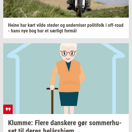
Heine har kørt vilde
ste­der
og
un­der­vi­ser
po­li­ti­folk
i
off-​road
- hans nye bog har et
sær­ligt
for­mål
Klum­me: Flere
dan­ske­re
gør
som­mer­hu­
set
til deres
helårs­hjem