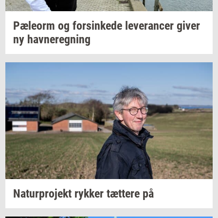
Pæle­orm
og
for­sin­ke­de
le­ve­ran­cer
giver
ny
hav­ne­reg­ning
Na­tur­pro­jekt
ryk­ker
tæt­te­re
på