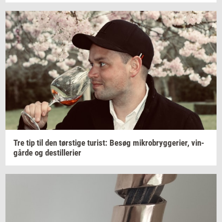
Tre tip til den
tørsti­ge
turist:
Besøg
mi­kro­bryg­ge­ri­er,
vin­
går­de
og
destil­le­ri­er