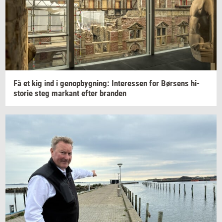
Få et kig ind i
genop­byg­ning:
In­ter­es­sen
for
Bør­sens
hi­
sto­rie
steg
mar­kant
efter
bran­den