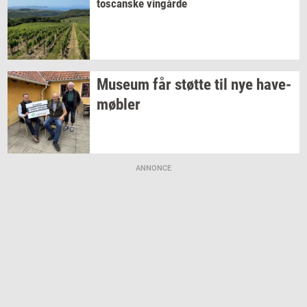
toscan­ske
vin­går­de
Mu­se­um
får
støt­te
til nye
ha­ve­
møb­ler
ANNONCE