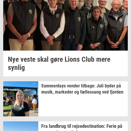
Nye veste skal gøre Lions Club mere
syn­lig
Sum­mer­days
ven­der
til­ba­ge:
Juli byder på
musik,
mar­ke­der
og
fæl­les­sang
ved
fjor­den
Fra
land­brug
til
rej­se­desti­na­tion:
Ferie på