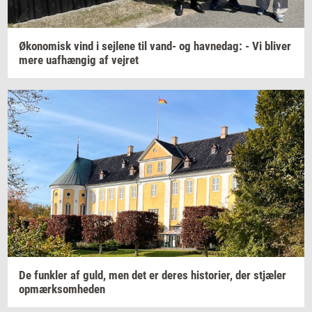
Øko­no­misk
vind i
sej­le­ne
til vand- og
hav­nedag:
- Vi
bli­ver
mere
uaf­hæn­gig
af
vej­ret
De
funk­ler
af guld, men det er deres
hi­sto­ri­er,
der
stjæ­ler
op­mærk­som­he­den