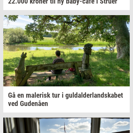
22.000
kro­ner
til ny
baby-​café
i
Stru­er
Gå en
ma­le­risk
tur i
gul­dal­der­land­ska­bet
ved
Gu­denå­en