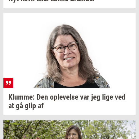
Klum­me:
Den
op­le­vel­se
var jeg lige ved
at gå glip af