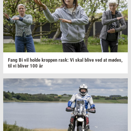
Fang Bi vil holde
krop­pen
rask: Vi skal blive ved at
mødes,
til vi
bli­ver
100 år