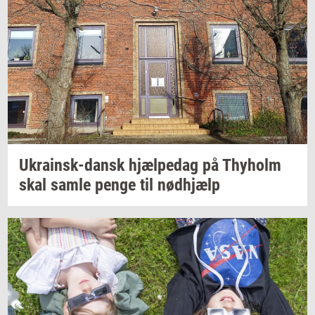
Ukrainsk-​dansk
hjæl­pe­dag
på
Thyholm
skal samle penge til
nød­hjælp