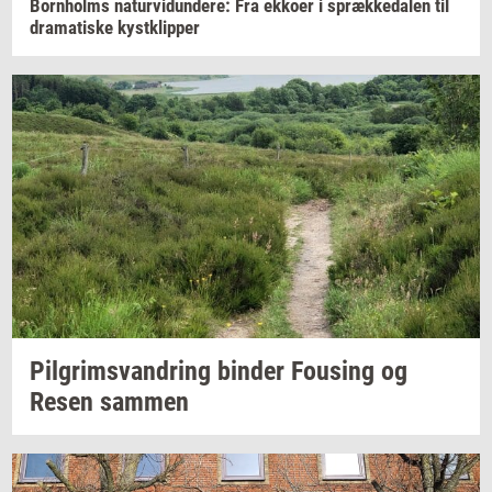
Born­holms
na­tur­vi­dun­de­re:
Fra
ek­ko­er
i
spræk­ke­da­len
til
dra­ma­ti­ske
kyst­klip­per
Pil­grims­van­dring
bin­der
Fou­sing
og
Resen
sam­men