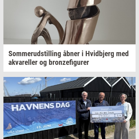
Som­mer­ud­stil­ling
åbner i
Hvid­b­jerg
med
akva­rel­ler
og
bron­ze­fi­gu­rer