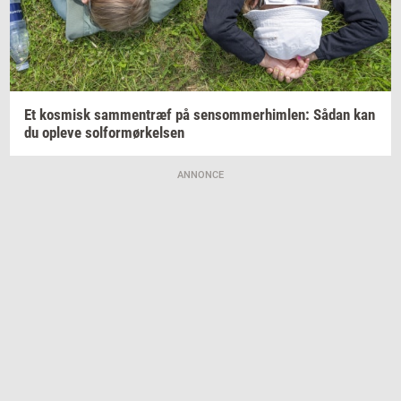
Et
kos­misk
sam­men­træf
på
sen­som­mer­him­len:
Sådan kan
du
op­le­ve
sol­for­mør­kel­sen
ANNONCE