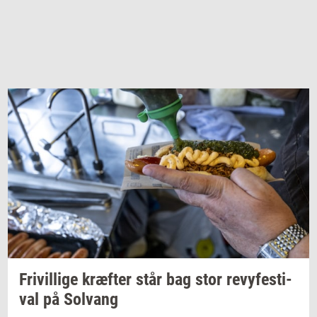
Fri­vil­li­ge
kræf­ter
står bag stor
revy­festi­
val
på
Solvang