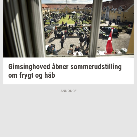
Gims­ing­ho­ved
åbner
som­mer­ud­stil­ling
om frygt og håb
ANNONCE