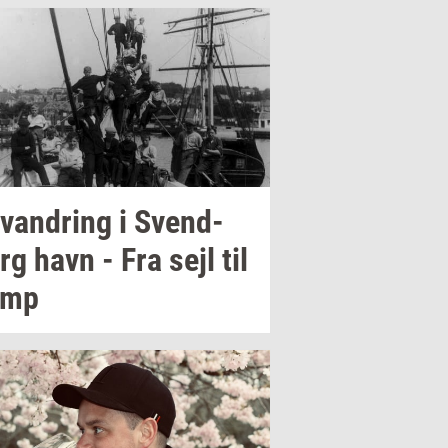
van­dring
i
Svend­
rg
havn - Fra sejl til
amp