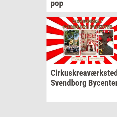
pop
Cir­kuskrea­værk­ste
Svend­borg
By­cen­te