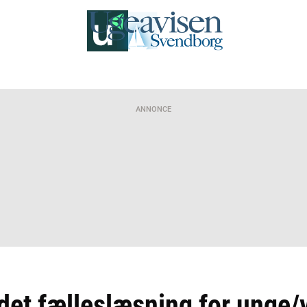
ANNONCE
det fælleslæsning for unge