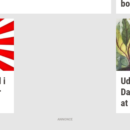
bo
d
i
Ud­
r
Da
at
ANNONCE