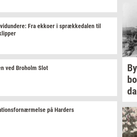
­vi­dun­de­re:
Fra
ek­ko­er
i
spræk­ke­da­len
til
klip­per
By
en
ved
Bro­holm
Slot
bo
d
­a­tions­for­nær­mel­se
på
Har­ders