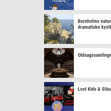
Born­holms
na­tur
dra­ma­ti­ske
kyst­
Oldsags­sam­lin­g
Lost Kids &
Si­tu