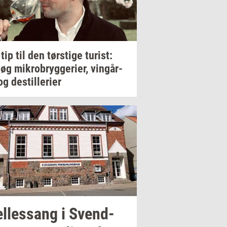
 tip til den
tørsti­ge
turist:
søg
mi­kro­bryg­ge­ri­er,
vin­går­
og
destil­le­ri­er
l­les­sang i
Svend­