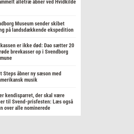
ammelt allétræ åbner ved Hvidkilde
ndborg Museum sender skibet
ng på landsdækkende ekspedition
kassen er ikke død: Dao sætter 20
røde brevkasser op i Svendborg
mune
t Steps åbner ny sæson med
amerikansk musik
er kendisparret, der skal være
er til Svend-prisfesten: Læs også
en over alle nominerede