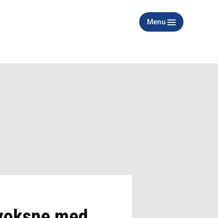
Menu
/voksne med