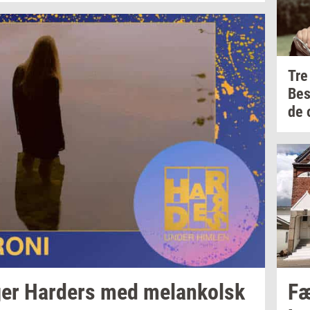
Tre
Be
de
ger
Har­ders
med
melan­kolsk
Fæ