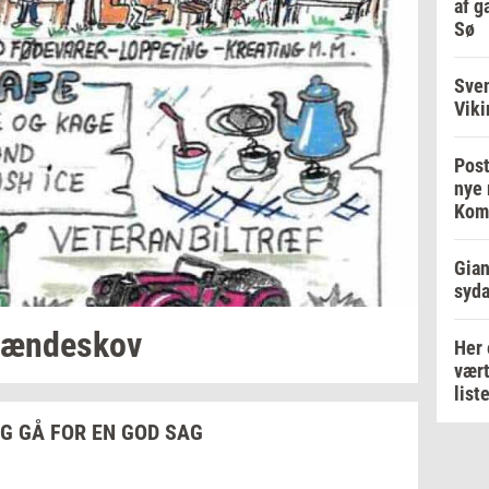
af g
Sø
Sve
Viki
Post
nye 
Kom
Gian
syd
æn­de­skov
Her 
vært
list
G GÅ FOR EN GOD SAG