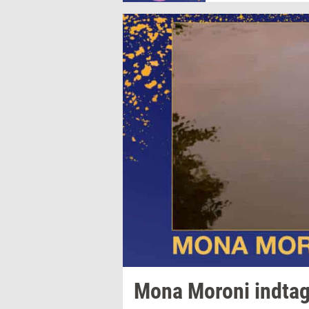
Mona
Mor­o­ni
ind­ta­