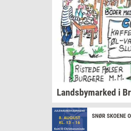
Lands­by­mar­ked
i
Br
SNØR
SKO­E­NE
O