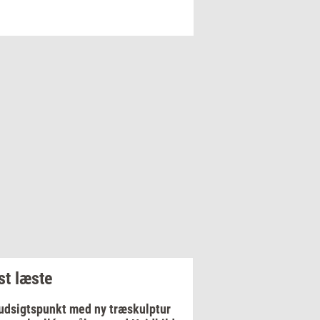
t læste
udsigtspunkt med ny træskulptur