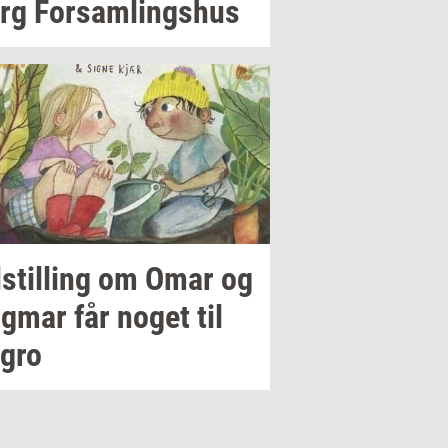
rg
For­sam­lings­hus
stil­ling
om Omar og
g­mar
får noget til
 gro