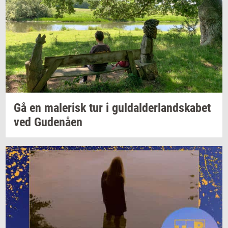
Gå en
ma­le­risk
tur i
gul­dal­der­land­ska­bet
ved
Gu­denå­en