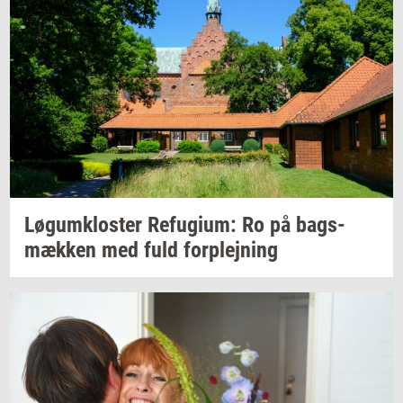
Løgum­klo­ster
Re­fu­gi­um:
Ro på
bags­
mæk­ken
med fuld
for­plej­ning