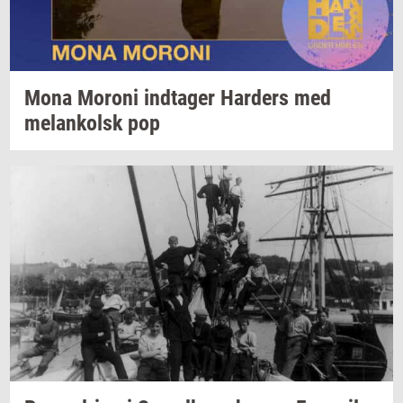
Mona
Mor­o­ni
ind­ta­ger
Har­ders
med
melan­kolsk
pop