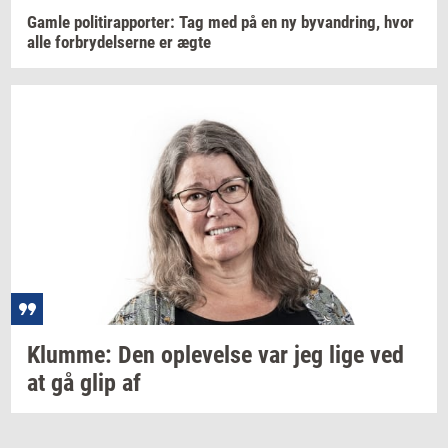
Gamle
po­li­tirap­por­ter: Tag
med på en ny
byvan­dring,
hvor
alle
for­bry­del­ser­ne
er ægte
Klum­me:
Den
op­le­vel­se
var jeg lige ved
at gå glip af