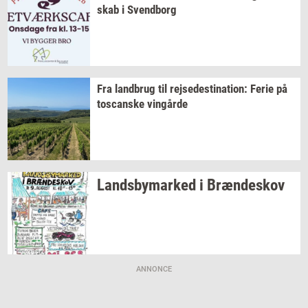
skab
i
Svend­borg
Fra
land­brug
til
rej­se­desti­na­tion:
Ferie på
toscan­ske
vin­går­de
Lands­by­mar­ked
i
Bræn­de­skov
ANNONCE