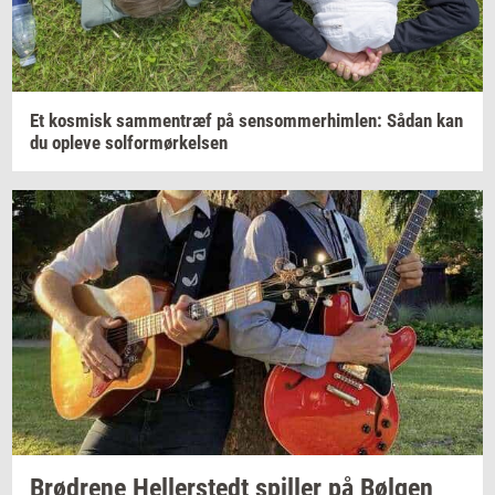
Et
kos­misk
sam­men­træf
på
sen­som­mer­him­len:
Sådan kan
du
op­le­ve
sol­for­mør­kel­sen
Brød­re­ne
Hel­ler­stedt
spil­ler
på
Bøl­gen