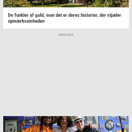
De
funk­ler
af guld, men det er deres
hi­sto­ri­er,
der
stjæ­ler
op­mærk­som­he­den
ANNONCE