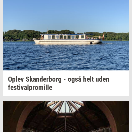
Oplev
Skan­der­borg
- også helt uden
festi­val­pro­mil­le