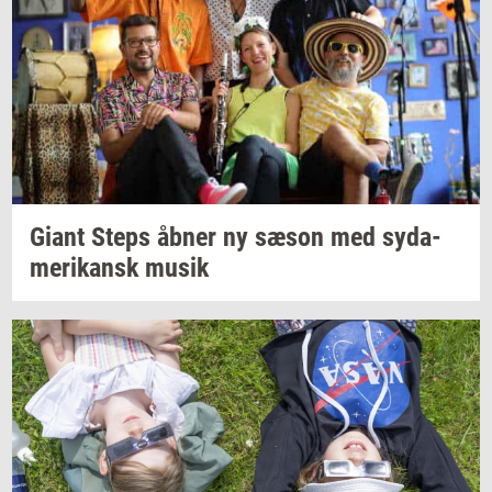
Giant Steps åbner ny sæson med
sy­da­
me­ri­kansk
musik