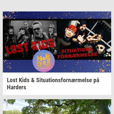
Lost Kids &
Si­tu­a­tions­for­nær­mel­se
på
Har­ders