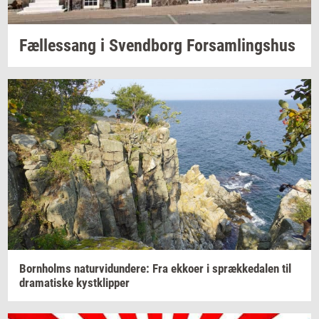
Fæl­les­sang i
Svend­borg
For­sam­lings­hus
Born­holms
na­tur­vi­dun­de­re:
Fra
ek­ko­er
i
spræk­ke­da­len
til
dra­ma­ti­ske
kyst­klip­per