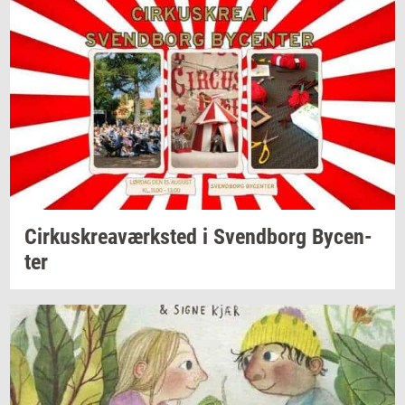
Cir­kuskrea­værk­sted
i
Svend­borg
By­cen­
ter