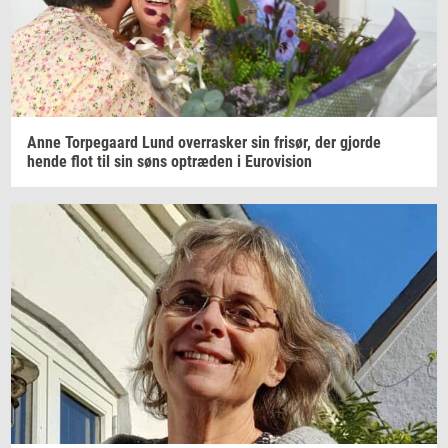
Anne
Tor­pe­gaard
Lund
over­ra­sker
sin
fri­sør,
der
gjor­de
hende flot til sin søns
op­træ­den
i
Eu­ro­vi­sion