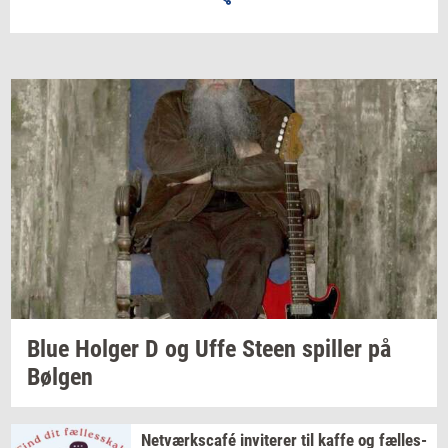
Blue
Hol­ger
D og Uffe Steen
spil­ler
på
Bøl­gen
Netværkscafé
in­vi­te­rer
til kaffe og
fæl­les­