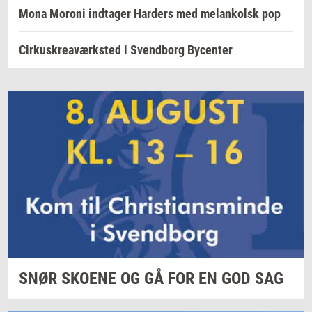
Mona Moroni indtager Harders med melankolsk pop
Cirkuskreaværksted i Svendborg Bycenter
SNØR
SKO­E­NE
OG GÅ FOR EN GOD SAG