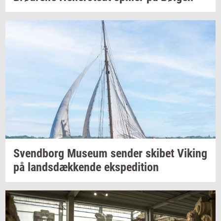
Svend­borg
Mu­se­um
sen­der
ski­bet
Viking
på
lands­dæk­ken­de
eks­pe­di­tion