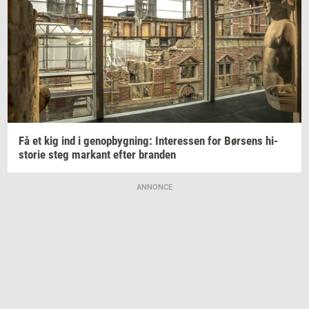
Få et kig ind i
genop­byg­ning:
In­ter­es­sen
for
Bør­sens
hi­
sto­rie
steg
mar­kant
efter
bran­den
ANNONCE