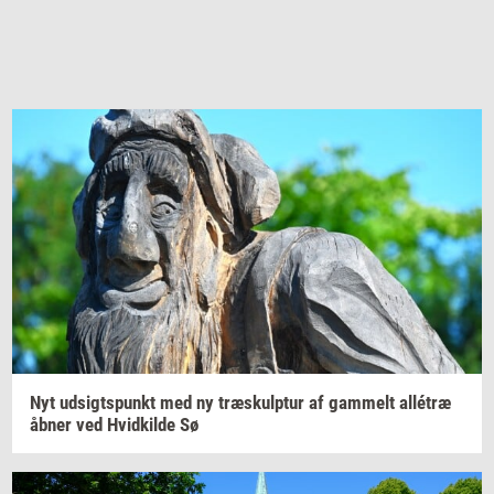
Nyt
ud­sigts­punkt
med ny
træskul­p­tur
af
gam­melt
allétræ
åbner ved
Hvid­kil­de
Sø