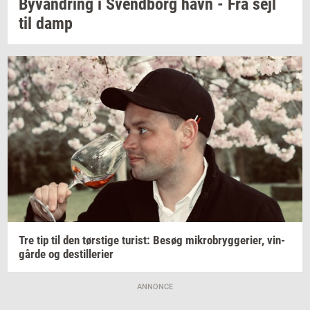
Byvan­dring
i
Svend­borg
havn - Fra sejl
til damp
Tre tip til den
tørsti­ge
turist:
Besøg
mi­kro­bryg­ge­ri­er,
vin­
går­de
og
destil­le­ri­er
ANNONCE