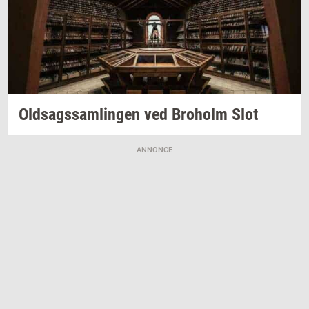
Oldsags­sam­lin­gen
ved
Bro­holm
Slot
ANNONCE