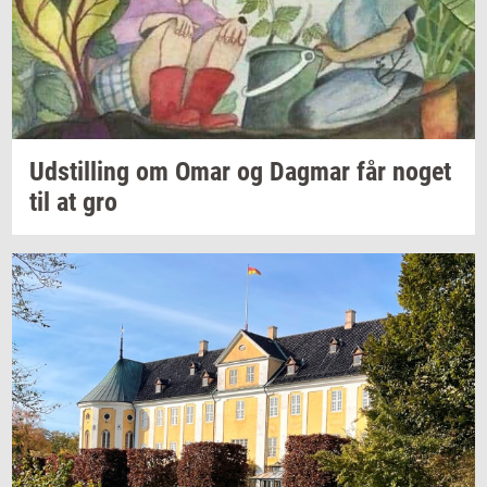
Ud­stil­ling
om Omar og
Dag­mar
får noget
til at gro