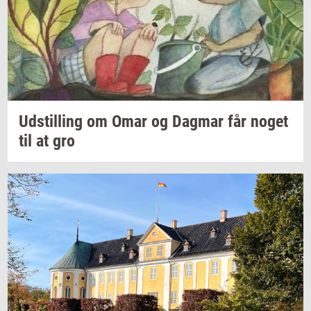
Ud­stil­ling
om Omar og
Dag­mar
får noget
til at gro