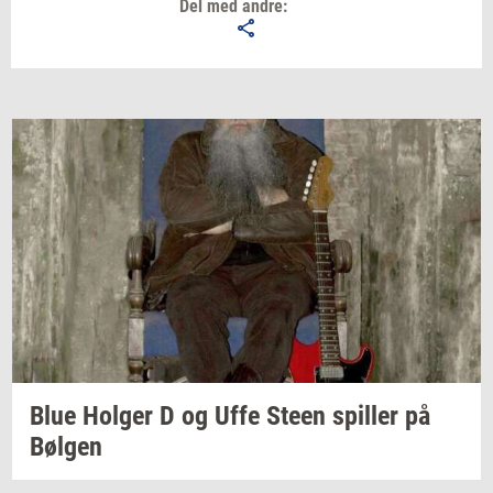
Del med andre:
Blue
Hol­ger
D og Uffe Steen
spil­ler
på
Bøl­gen