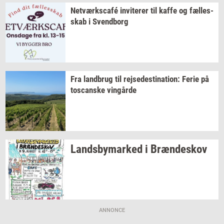
Netværkscafé
in­vi­te­rer
til kaffe og
fæl­les­
skab
i
Svend­borg
Fra
land­brug
til
rej­se­desti­na­tion:
Ferie på
toscan­ske
vin­går­de
Lands­by­mar­ked
i
Bræn­de­skov
ANNONCE