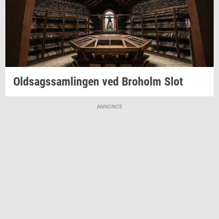
Oldsags­sam­lin­gen
ved
Bro­holm
Slot
ANNONCE