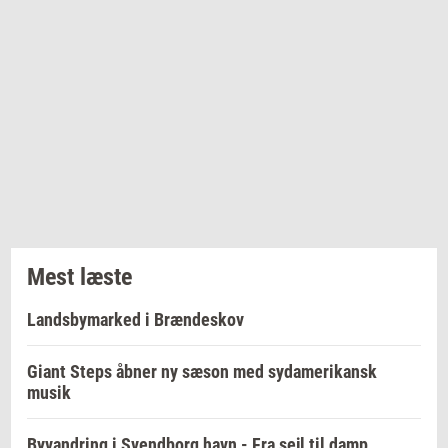
Mest læste
Landsbymarked i Brændeskov
Giant Steps åbner ny sæson med sydamerikansk
musik
Byvandring i Svendborg havn - Fra sejl til damp