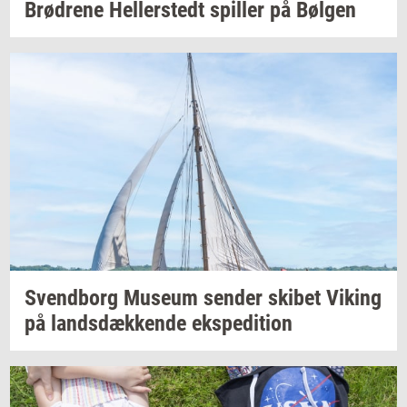
Brød­re­ne
Hel­ler­stedt
spil­ler
på
Bøl­gen
Svend­borg
Mu­se­um
sen­der
ski­bet
Viking
på
lands­dæk­ken­de
eks­pe­di­tion