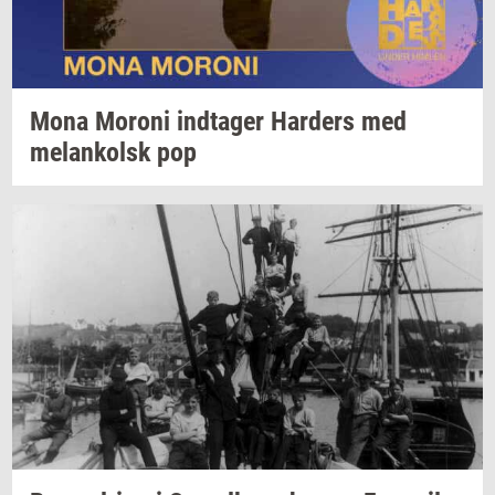
Mona
Mor­o­ni
ind­ta­ger
Har­ders
med
melan­kolsk
pop