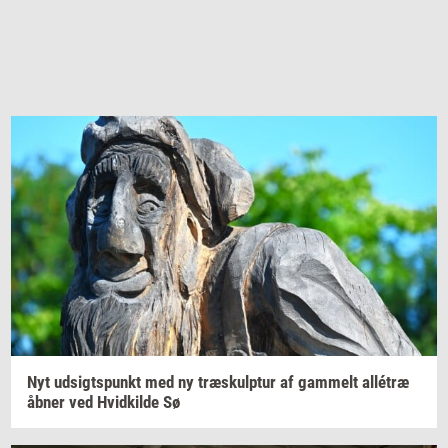
Nyt
ud­sigts­punkt
med ny
træskul­p­tur
af
gam­melt
allétræ
åbner ved
Hvid­kil­de
Sø