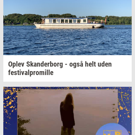
Oplev
Skan­der­borg
- også helt uden
festi­val­pro­mil­le