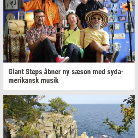
Giant Steps åbner ny sæson med
sy­da­
me­ri­kansk
musik