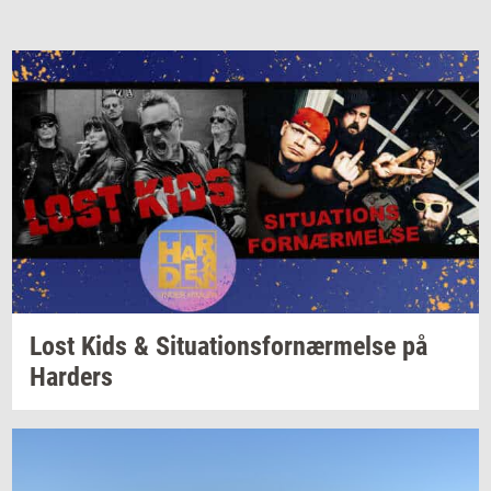
Lost Kids &
Si­tu­a­tions­for­nær­mel­se
på
Har­ders