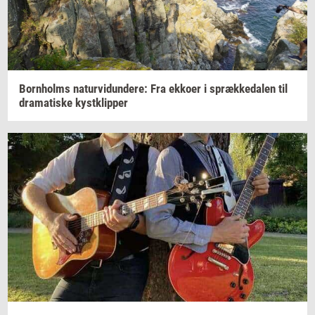
Born­holms
na­tur­vi­dun­de­re:
Fra
ek­ko­er
i
spræk­ke­da­len
til
dra­ma­ti­ske
kyst­klip­per