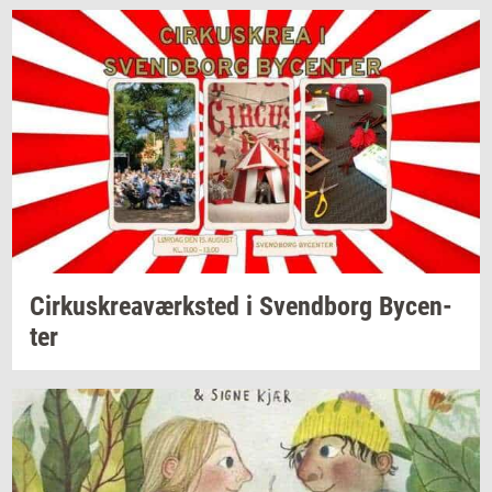
Cir­kuskrea­værk­sted
i
Svend­borg
By­cen­
ter