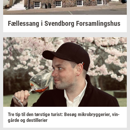
Fæl­les­sang i
Svend­borg
For­sam­lings­hus
Tre tip til den
tørsti­ge
turist:
Besøg
mi­kro­bryg­ge­ri­er,
vin­
går­de
og
destil­le­ri­er