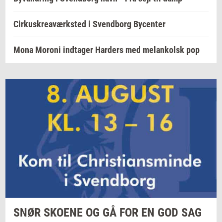
Cirkuskreaværksted i Svendborg Bycenter
Mona Moroni indtager Harders med melankolsk pop
SNØR
SKO­E­NE
OG GÅ FOR EN GOD SAG