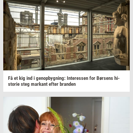
Få et kig ind i
genop­byg­ning:
In­ter­es­sen
for
Bør­sens
hi­
sto­rie
steg
mar­kant
efter
bran­den