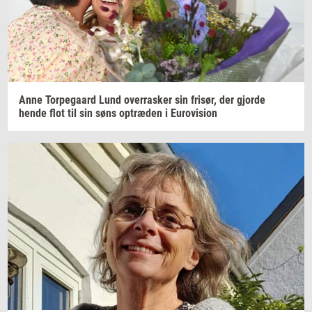
Anne
Tor­pe­gaard
Lund
over­ra­sker
sin
fri­sør,
der
gjor­de
hende flot til sin søns
op­træ­den
i
Eu­ro­vi­sion