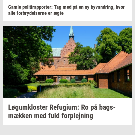
Gamle
po­li­tirap­por­ter: Tag
med på en ny
byvan­dring,
hvor
alle
for­bry­del­ser­ne
er ægte
Løgum­klo­ster
Re­fu­gi­um:
Ro på
bags­
mæk­ken
med fuld
for­plej­ning