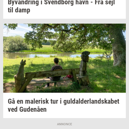
Byvan­dring
i
Svend­borg
havn - Fra sejl
til damp
Gå en
ma­le­risk
tur i
gul­dal­der­land­ska­bet
ved
Gu­denå­en
ANNONCE