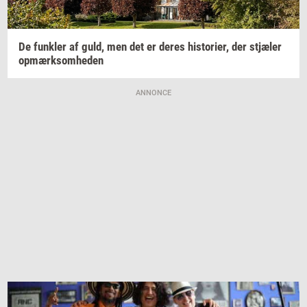
De
funk­ler
af guld, men det er deres
hi­sto­ri­er,
der
stjæ­ler
op­mærk­som­he­den
ANNONCE