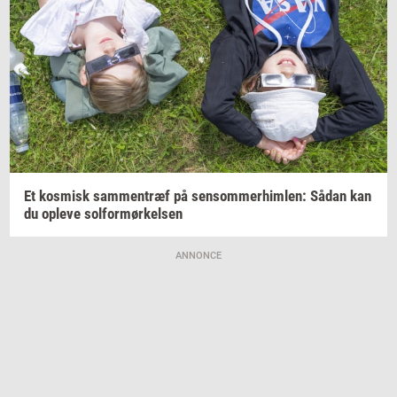
Et
kos­misk
sam­men­træf
på
sen­som­mer­him­len:
Sådan kan
du
op­le­ve
sol­for­mør­kel­sen
ANNONCE