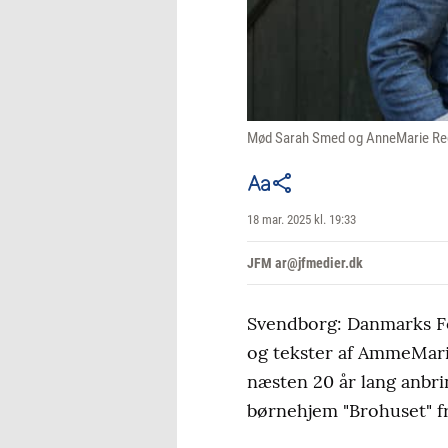
Mød Sarah Smed og AnneMarie Re
18 mar. 2025 kl. 19:33
JFM ar@jfmedier.dk
Svendborg: Danmarks Fo
og tekster af AmmeMarie
næsten 20 år lang anbri
børnehjem "Brohuset" fra