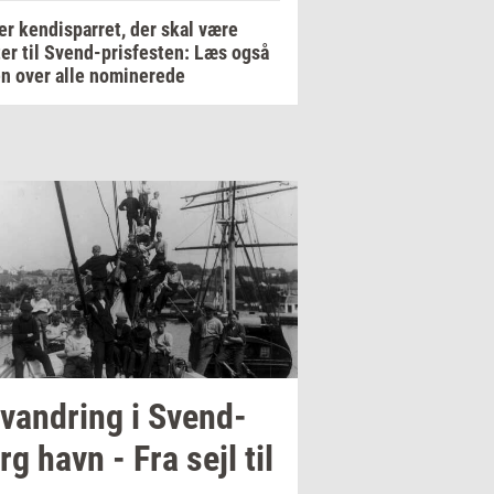
er kendisparret, der skal være
er til Svend-prisfesten: Læs også
en over alle nominerede
van­dring
i
Svend­
rg
havn - Fra sejl til