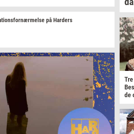
d
­a­tions­for­nær­mel­se
på
Har­ders
Tre
Be
de