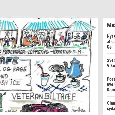
Mes
Nyt 
af g
Sø
Sve
Viki
Post
nye 
Kom
Gian
syd