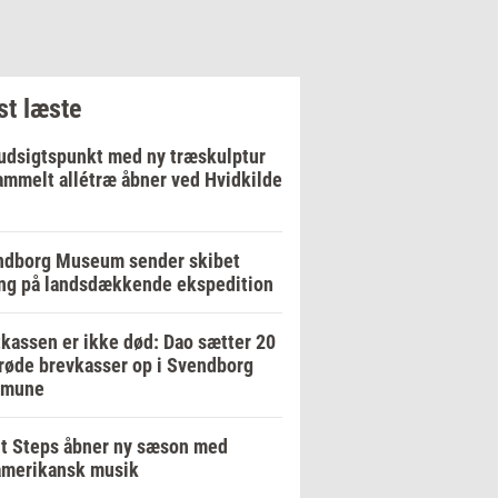
t læste
udsigtspunkt med ny træskulptur
ammelt allétræ åbner ved Hvidkilde
ndborg Museum sender skibet
ng på landsdækkende ekspedition
kassen er ikke død: Dao sætter 20
røde brevkasser op i Svendborg
mune
t Steps åbner ny sæson med
amerikansk musik