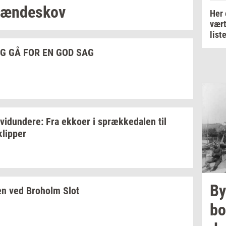
æn­de­skov
Her 
vært
list
G GÅ FOR EN GOD SAG
­vi­dun­de­re:
Fra
ek­ko­er
i
spræk­ke­da­len
til
klip­per
By
en
ved
Bro­holm
Slot
bo