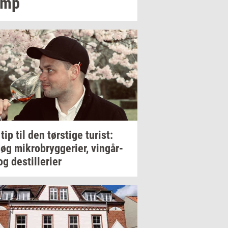
amp
 tip til den
tørsti­ge
turist:
søg
mi­kro­bryg­ge­ri­er,
vin­går­
og
destil­le­ri­er