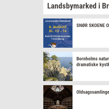
Lands­by­mar­ked
i
Br
SNØR
SKO­E­NE
O
Born­holms
na­tur
dra­ma­ti­ske
kyst­
Oldsags­sam­lin­g