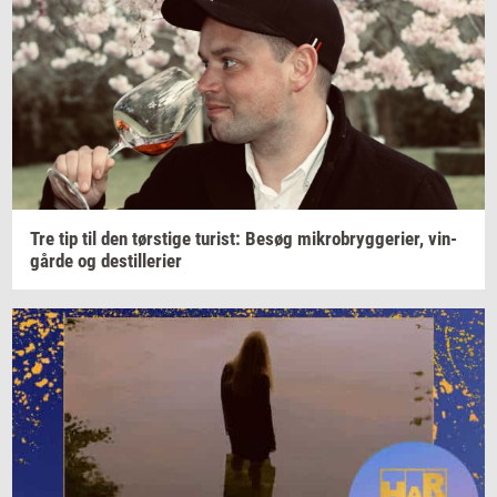
Tre tip til den
tørsti­ge
turist:
Besøg
mi­kro­bryg­ge­ri­er,
vin­
går­de
og
destil­le­ri­er