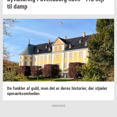
til damp
De
funk­ler
af guld, men det er deres
hi­sto­ri­er,
der
stjæ­ler
op­mærk­som­he­den
ANNONCE