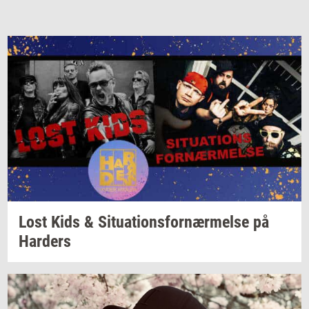
Lost Kids &
Si­tu­a­tions­for­nær­mel­se
på
Har­ders