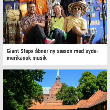
Giant Steps åbner ny sæson med
sy­da­
me­ri­kansk
musik