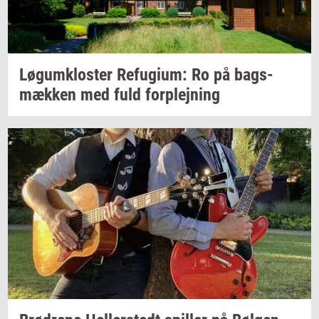
Løgum­klo­ster
Re­fu­gi­um:
Ro på
bags­
mæk­ken
med fuld
for­plej­ning