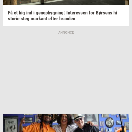
Få et kig ind i
genop­byg­ning:
In­ter­es­sen
for
Bør­sens
hi­
sto­rie
steg
mar­kant
efter
bran­den
ANNONCE