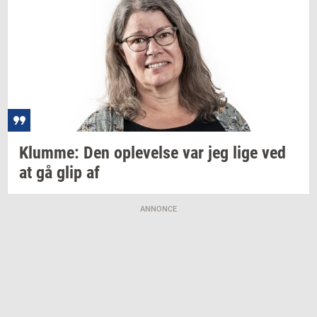
Klum­me:
Den
op­le­vel­se
var jeg lige ved
at gå glip af
ANNONCE