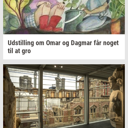
Ud­stil­ling
om Omar og
Dag­mar
får noget
til at gro