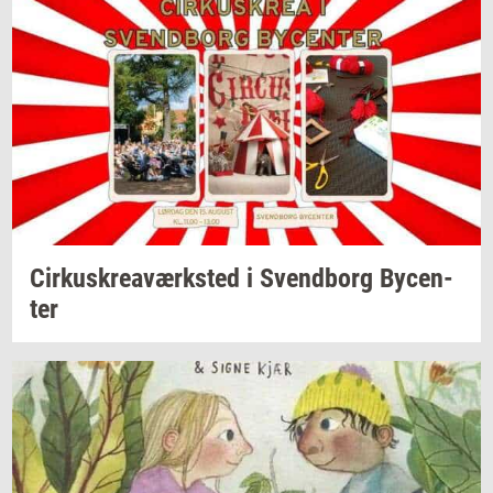
Cir­kuskrea­værk­sted
i
Svend­borg
By­cen­
ter