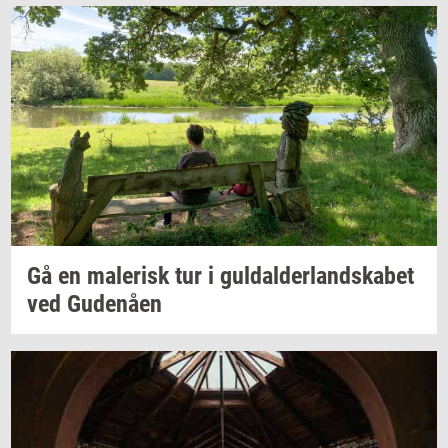
Gå en
ma­le­risk
tur i
gul­dal­der­land­ska­bet
ved
Gu­denå­en