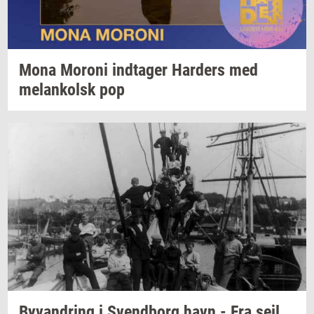
Mona
Mor­o­ni
ind­ta­ger
Har­ders
med
melan­kolsk
pop
Byvan­dring
i
Svend­borg
havn - Fra sejl