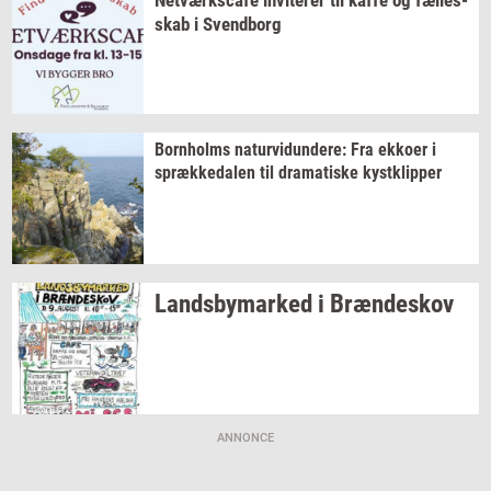
skab
i
Svend­borg
Born­holms
na­tur­vi­dun­de­re:
Fra
ek­ko­er
i
spræk­ke­da­len
til
dra­ma­ti­ske
kyst­klip­per
Lands­by­mar­ked
i
Bræn­de­skov
ANNONCE