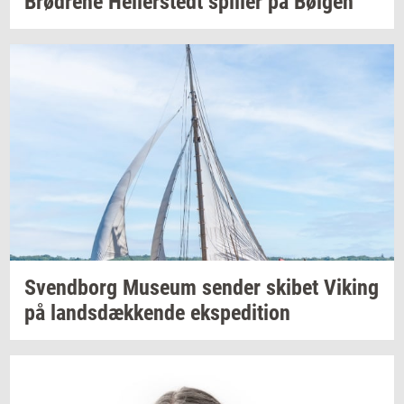
Brød­re­ne
Hel­ler­stedt
spil­ler
på
Bøl­gen
Svend­borg
Mu­se­um
sen­der
ski­bet
Viking
på
lands­dæk­ken­de
eks­pe­di­tion