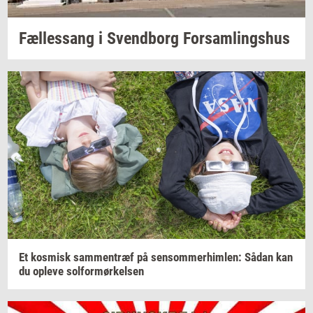
Fæl­les­sang i
Svend­borg
For­sam­lings­hus
Et
kos­misk
sam­men­træf
på
sen­som­mer­him­len:
Sådan kan
du
op­le­ve
sol­for­mør­kel­sen