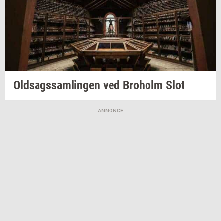
Oldsags­sam­lin­gen
ved
Bro­holm
Slot
ANNONCE