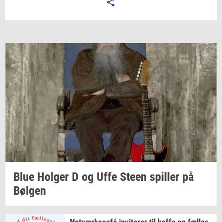
Blue
Hol­ger
D og Uffe Steen
spil­ler
på
Bøl­gen
Netværkscafé
in­vi­te­rer
til kaffe og
fæl­les­