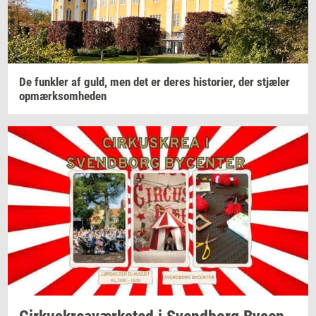
De
funk­ler
af guld, men det er deres
hi­sto­ri­er,
der
stjæ­ler
op­mærk­som­he­den