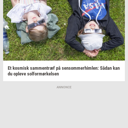
Et
kos­misk
sam­men­træf
på
sen­som­mer­him­len:
Sådan kan
du
op­le­ve
sol­for­mør­kel­sen
ANNONCE