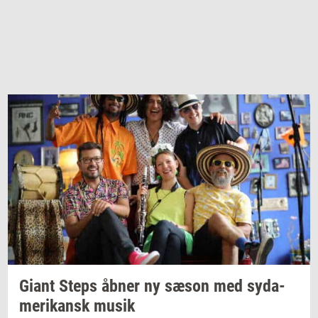
Giant Steps åbner ny sæson med
sy­da­
me­ri­kansk
musik