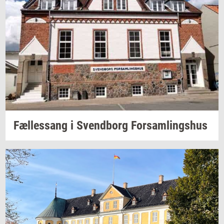
Fæl­les­sang i
Svend­borg
For­sam­lings­hus