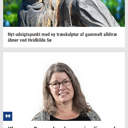
Nyt
ud­sigts­punkt
med ny
træskul­p­tur
af
gam­melt
allétræ
åbner ved
Hvid­kil­de
Sø