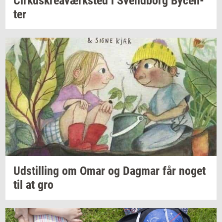
Cir­kuskrea­værk­sted
i
Svend­borg
By­cen­
ter
Ud­stil­ling
om Omar og
Dag­mar
får noget
til at gro