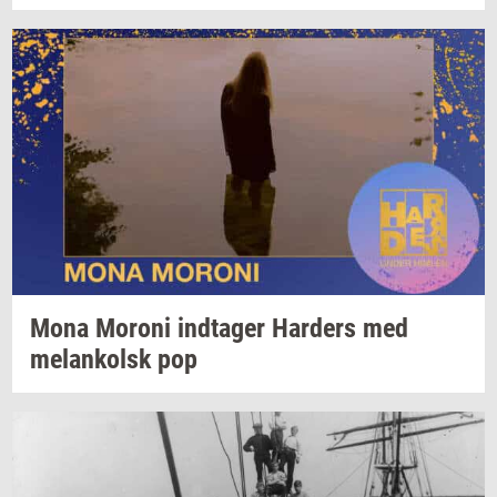
Mona
Mor­o­ni
ind­ta­ger
Har­ders
med
melan­kolsk
pop