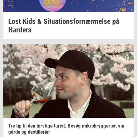
Lost Kids &
Si­tu­a­tions­for­nær­mel­se
på
Har­ders
Tre tip til den
tørsti­ge
turist:
Besøg
mi­kro­bryg­ge­ri­er,
vin­
går­de
og
destil­le­ri­er