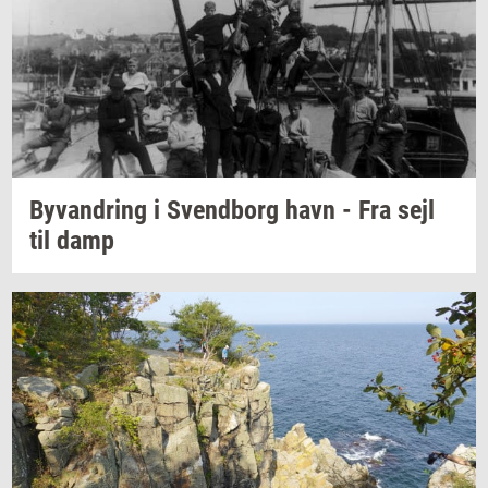
Byvan­dring
i
Svend­borg
havn - Fra sejl
til damp