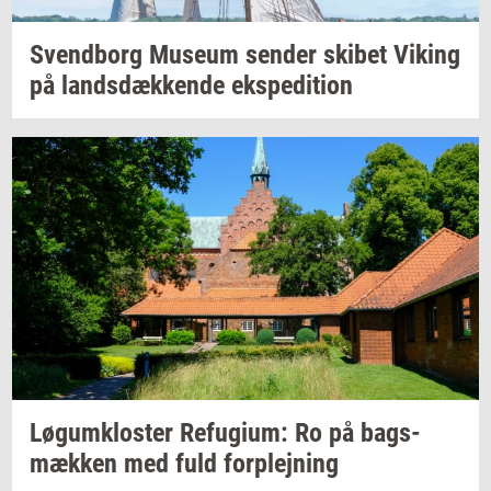
Svend­borg
Mu­se­um
sen­der
ski­bet
Viking
på
lands­dæk­ken­de
eks­pe­di­tion
Løgum­klo­ster
Re­fu­gi­um:
Ro på
bags­
mæk­ken
med fuld
for­plej­ning