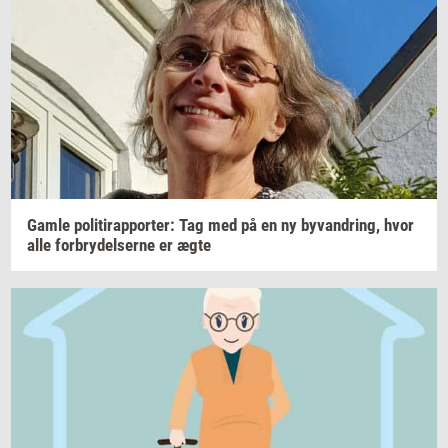
Gamle
po­li­tirap­por­ter: Tag
med på en ny
byvan­dring,
hvor
alle
for­bry­del­ser­ne
er ægte