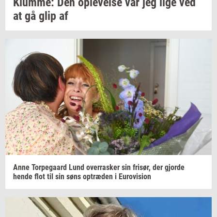
Klum­me:
Den
op­le­vel­se
var jeg lige ved
at gå glip af
Anne
Tor­pe­gaard
Lund
over­ra­sker
sin
fri­sør,
der
gjor­de
hende flot til sin søns
op­træ­den
i
Eu­ro­vi­sion