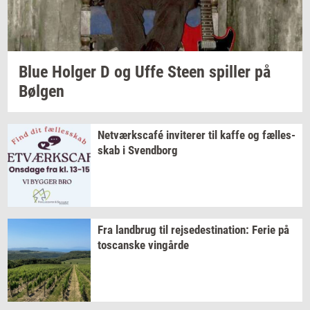
Blue
Hol­ger
D og Uffe Steen
spil­ler
på
Bøl­gen
Netværkscafé
in­vi­te­rer
til kaffe og
fæl­les­
skab
i
Svend­borg
Fra
land­brug
til
rej­se­desti­na­tion:
Ferie på
toscan­ske
vin­går­de