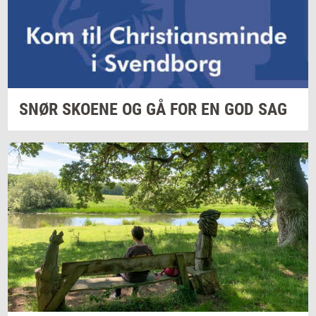
SNØR
SKO­E­NE
OG GÅ FOR EN GOD SAG