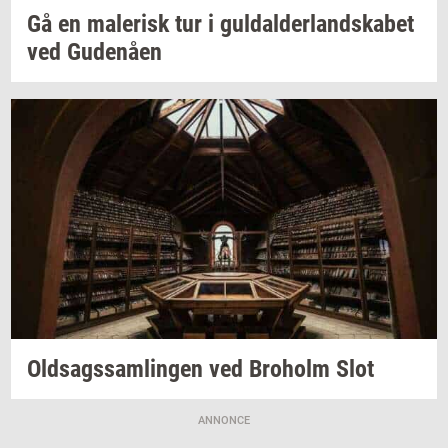
Gå en
ma­le­risk
tur i
gul­dal­der­land­ska­bet
ved
Gu­denå­en
Oldsags­sam­lin­gen
ved
Bro­holm
Slot
ANNONCE