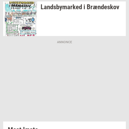
Lands­by­mar­ked
i
Bræn­de­skov
ANNONCE