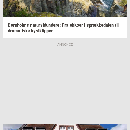
Born­holms
na­tur­vi­dun­de­re:
Fra
ek­ko­er
i
spræk­ke­da­len
til
dra­ma­ti­ske
kyst­klip­per
ANNONCE