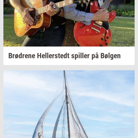
Brød­re­ne
Hel­ler­stedt
spil­ler
på
Bøl­gen