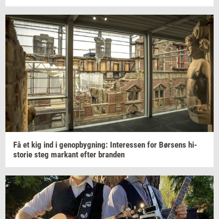
Få et kig ind i
genop­byg­ning:
In­ter­es­sen
for
Bør­sens
hi­
sto­rie
steg
mar­kant
efter
bran­den