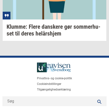
Klum­me: Flere
dan­ske­re
gør
som­mer­hu­
set
til deres
helårs­hjem
Privatlivs- og cookie-politik
Cookieindstillinger
Tilgængelighedserklæring