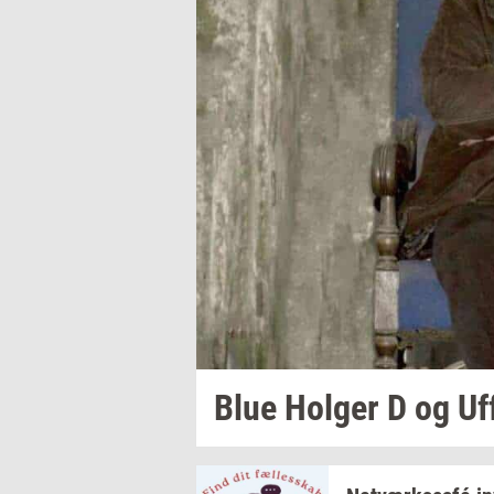
Blue
Hol­ger
D og Uf