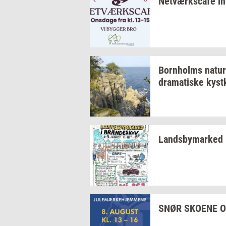
Netværkscafé
in
Born­holms
na­tur
dra­ma­ti­ske
kyst­
Lands­by­mar­ked
SNØR
SKO­E­NE
O