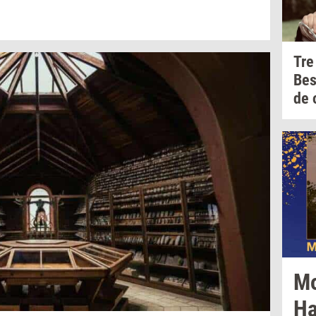
Tre
Be
de
M
Ha