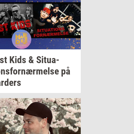
st Kids &
Si­tu­a­
ons­for­nær­mel­se
på
r­ders