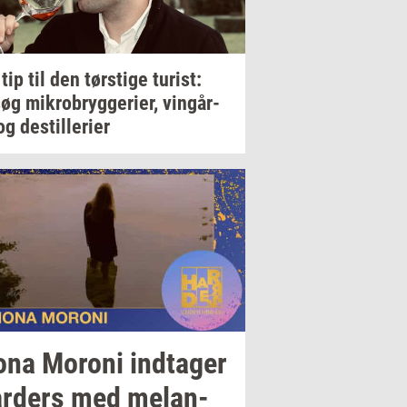
 tip til den
tørsti­ge
turist:
søg
mi­kro­bryg­ge­ri­er,
vin­går­
og
destil­le­ri­er
ona
Mor­o­ni
ind­ta­ger
r­ders
med
melan­