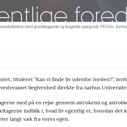
af menneskehedens mest grundlæggende og dragende spørgsmål. PR-Foto: Aarhus
et, tituleret "Kan vi finde liv udenfor Jorden?", invit
n livestreamet begivenhed direkte fra Aarhus Universite
tagerne med på en rejse gennem astrokemi og astrobi
 deltagerne indblik i, hvad liv egentlig er, hvordan det
ter langt væk fra vores egen.