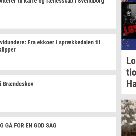
­vi­te­rer
til kaffe og
fæl­les­skab
i
Svend­borg
­vi­dun­de­re:
Fra
ek­ko­er
i
spræk­ke­da­len
til
klip­per
Lo
ti
Ha
i
Bræn­de­skov
G GÅ FOR EN GOD SAG