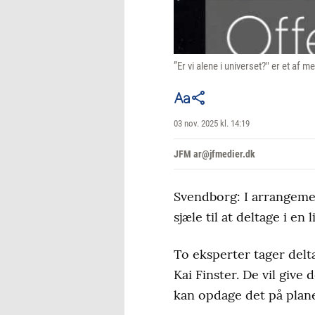
”Er vi alene i universet?" er et 
03 nov. 2025 kl. 14:19
JFM ar@jfmedier.dk
Svendborg: I arrangement
sjæle til at deltage i e
To eksperter tager del
Kai Finster. De vil give
kan opdage det på plane