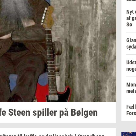
Nyt 
af g
Sø
Gian
syd
Udst
noge
Mon
mel
Fæll
fe Steen
spil­ler
på
Bøl­gen
For