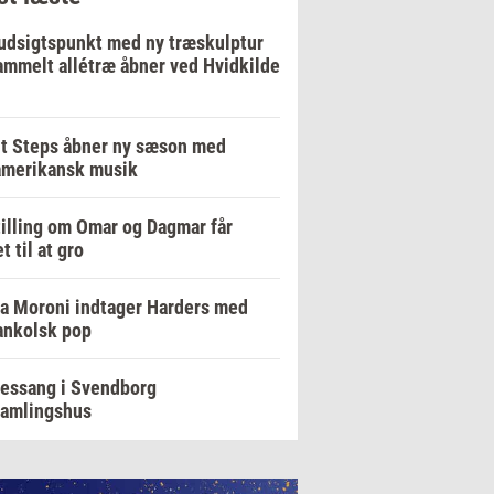
udsigtspunkt med ny træskulptur
ammelt allétræ åbner ved Hvidkilde
t Steps åbner ny sæson med
amerikansk musik
illing om Omar og Dagmar får
t til at gro
a Moroni indtager Harders med
ankolsk pop
essang i Svendborg
samlingshus