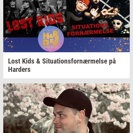
Lost Kids &
Si­tu­a­tions­for­nær­mel­se
på
Har­ders