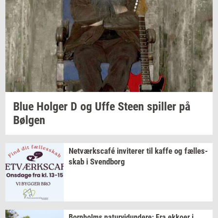
Blue
Hol­ger
D og Uffe Steen
spil­ler
på
Bøl­gen
Netværkscafé
in­vi­te­rer
til kaffe og
fæl­les­
skab
i
Svend­borg
Born­holms
na­tur­vi­dun­de­re:
Fra
ek­ko­er
i