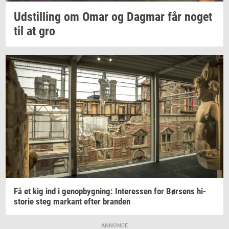
Ud­stil­ling
om Omar og
Dag­mar
får noget
til at gro
Få et kig ind i
genop­byg­ning:
In­ter­es­sen
for
Bør­sens
hi­
sto­rie
steg
mar­kant
efter
bran­den
ANNONCE