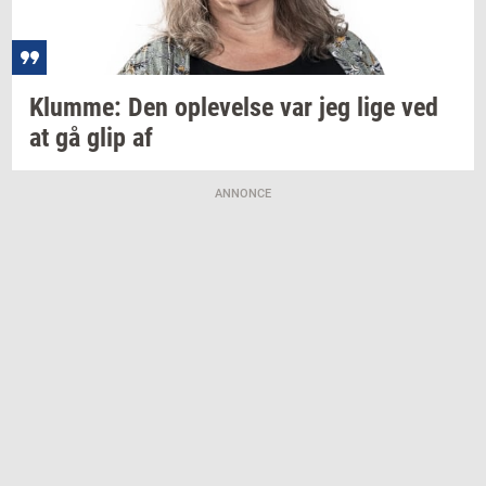
Klum­me:
Den
op­le­vel­se
var jeg lige ved
at gå glip af
ANNONCE