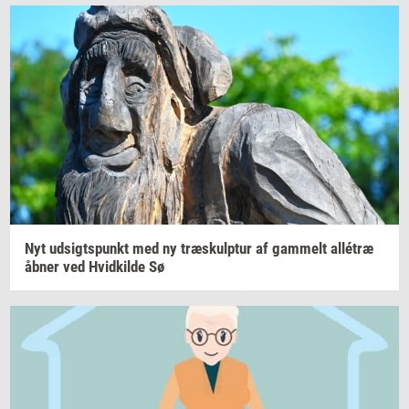
Nyt
ud­sigts­punkt
med ny
træskul­p­tur
af
gam­melt
allétræ
åbner ved
Hvid­kil­de
Sø