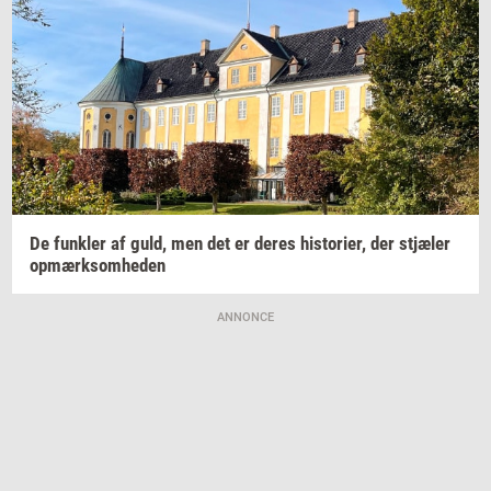
De
funk­ler
af guld, men det er deres
hi­sto­ri­er,
der
stjæ­ler
op­mærk­som­he­den
ANNONCE