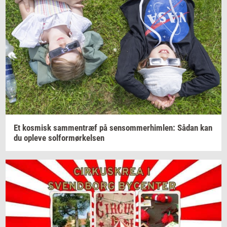
Et
kos­misk
sam­men­træf
på
sen­som­mer­him­len:
Sådan kan
du
op­le­ve
sol­for­mør­kel­sen