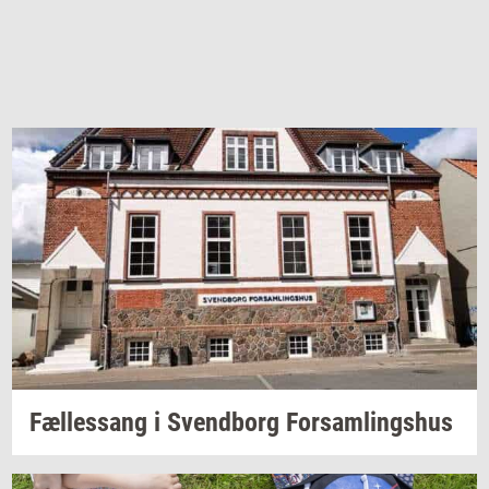
Fæl­les­sang i
Svend­borg
For­sam­lings­hus