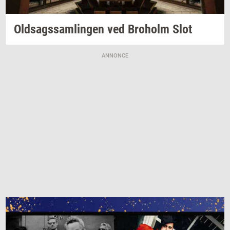
Oldsags­sam­lin­gen
ved
Bro­holm
Slot
ANNONCE