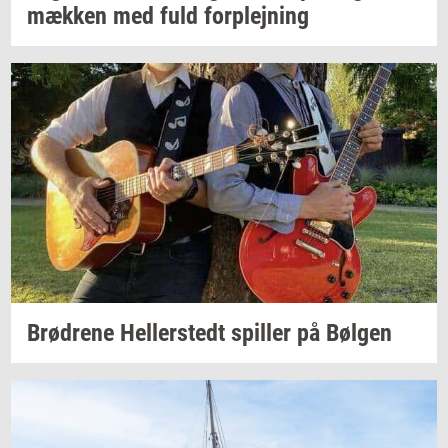
mæk­ken
med fuld
for­plej­ning
Brød­re­ne
Hel­ler­stedt
spil­ler
på
Bøl­gen