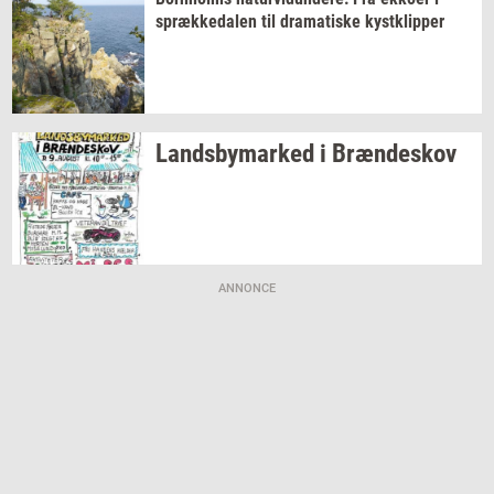
spræk­ke­da­len
til
dra­ma­ti­ske
kyst­klip­per
Lands­by­mar­ked
i
Bræn­de­skov
ANNONCE