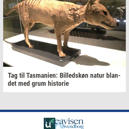
Tag til
Tas­ma­ni­en:
Bil­leds­køn
natur
blan­
det
med grum
hi­sto­rie