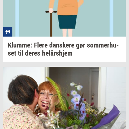
Klum­me: Flere
dan­ske­re
gør
som­mer­hu­
set
til deres
helårs­hjem