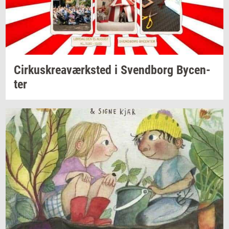
Cir­kuskrea­værk­sted
i
Svend­borg
By­cen­
ter