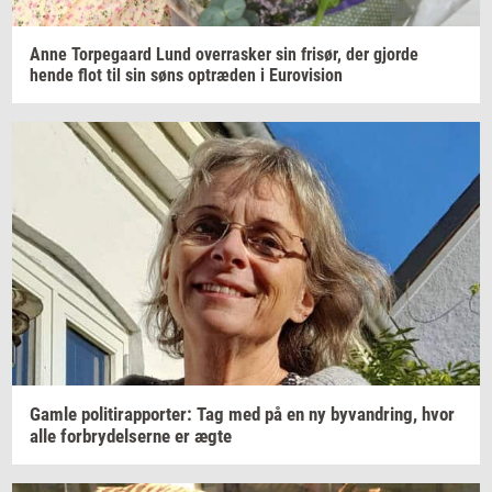
Anne
Tor­pe­gaard
Lund
over­ra­sker
sin
fri­sør,
der
gjor­de
hende flot til sin søns
op­træ­den
i
Eu­ro­vi­sion
Gamle
po­li­tirap­por­ter: Tag
med på en ny
byvan­dring,
hvor
alle
for­bry­del­ser­ne
er ægte