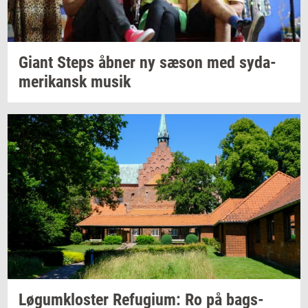
Giant Steps åbner ny sæson med
sy­da­
me­ri­kansk
musik
Løgum­klo­ster
Re­fu­gi­um:
Ro på
bags­