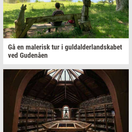
Gå en
ma­le­risk
tur i
gul­dal­der­land­ska­bet
ved
Gu­denå­en