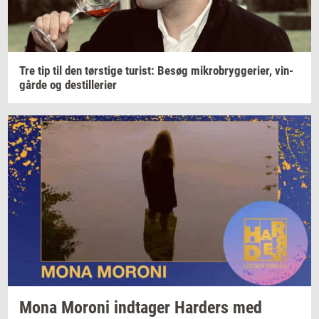
Tre tip til den
tørsti­ge
turist:
Besøg
mi­kro­bryg­ge­ri­er,
vin­
går­de
og
destil­le­ri­er
Mona
Mor­o­ni
ind­ta­ger
Har­ders
med