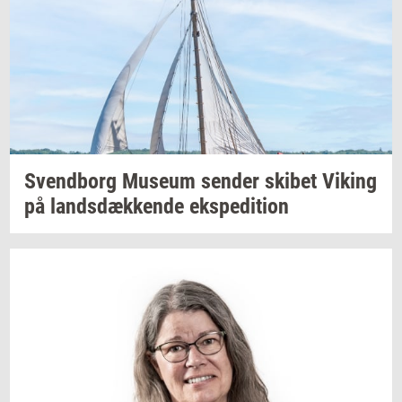
Svend­borg
Mu­se­um
sen­der
ski­bet
Viking
på
lands­dæk­ken­de
eks­pe­di­tion