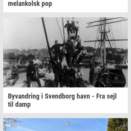
melan­kolsk
pop
Byvan­dring
i
Svend­borg
havn - Fra sejl
til damp