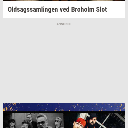
Oldsags­sam­lin­gen
ved
Bro­holm
Slot
ANNONCE