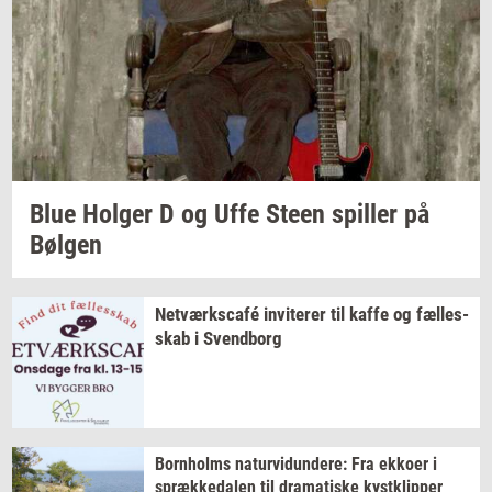
Blue
Hol­ger
D og Uffe Steen
spil­ler
på
Bøl­gen
Netværkscafé
in­vi­te­rer
til kaffe og
fæl­les­
skab
i
Svend­borg
Born­holms
na­tur­vi­dun­de­re:
Fra
ek­ko­er
i
spræk­ke­da­len
til
dra­ma­ti­ske
kyst­klip­per