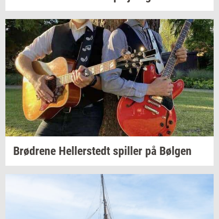
Brød­re­ne
Hel­ler­stedt
spil­ler
på
Bøl­gen