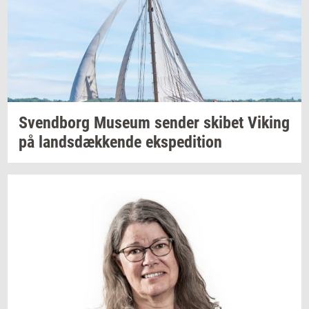
Svend­borg
Mu­se­um
sen­der
ski­bet
Viking
på
lands­dæk­ken­de
eks­pe­di­tion