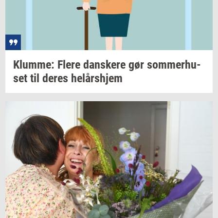
Klum­me: Flere
dan­ske­re
gør
som­mer­hu­
set
til deres
helårs­hjem