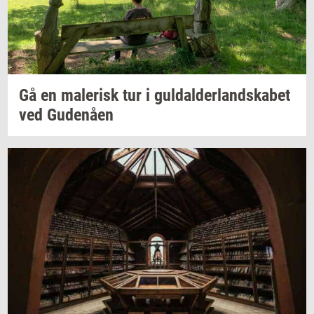
Gå en
ma­le­risk
tur i
gul­dal­der­land­ska­bet
ved
Gu­denå­en