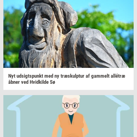
Nyt
ud­sigts­punkt
med ny
træskul­p­tur
af
gam­melt
allétræ
åbner ved
Hvid­kil­de
Sø