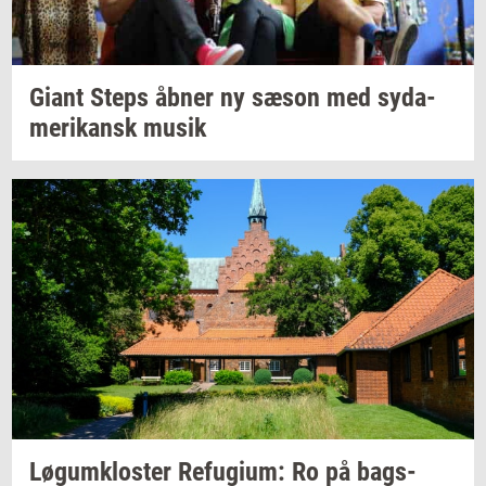
Giant Steps åbner ny sæson med
sy­da­
me­ri­kansk
musik
Løgum­klo­ster
Re­fu­gi­um:
Ro på
bags­