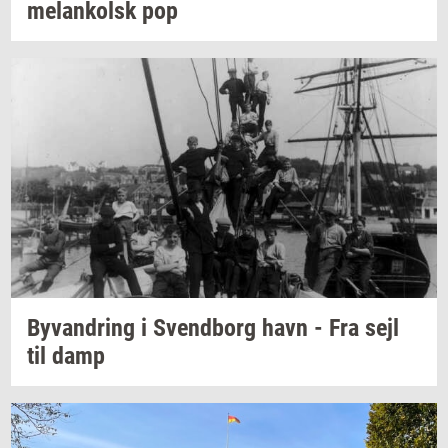
melan­kolsk
pop
Byvan­dring
i
Svend­borg
havn - Fra sejl
til damp