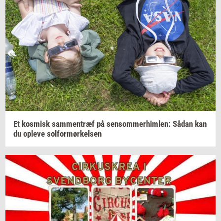
Et
kos­misk
sam­men­træf
på
sen­som­mer­him­len:
Sådan kan
du
op­le­ve
sol­for­mør­kel­sen