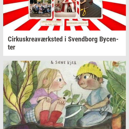
Cir­kuskrea­værk­sted
i
Svend­borg
By­cen­
ter