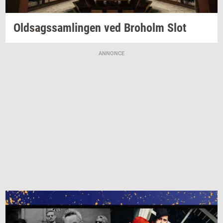
Oldsags­sam­lin­gen
ved
Bro­holm
Slot
ANNONCE