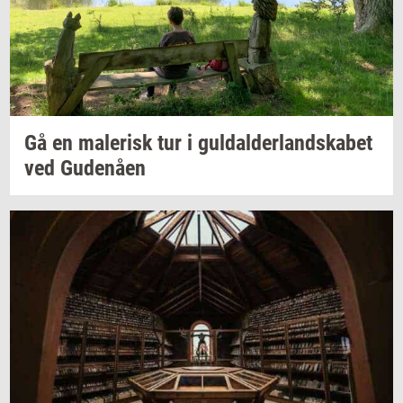
Gå en
ma­le­risk
tur i
gul­dal­der­land­ska­bet
ved
Gu­denå­en