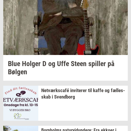
Blue
Hol­ger
D og Uffe Steen
spil­ler
på
Bøl­gen
Netværkscafé
in­vi­te­rer
til kaffe og
fæl­les­
skab
i
Svend­borg
Born­holms
na­tur­vi­dun­de­re:
Fra
ek­ko­er
i