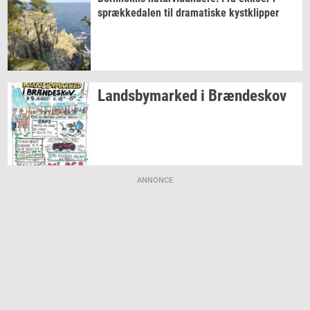
spræk­ke­da­len
til
dra­ma­ti­ske
kyst­klip­per
Lands­by­mar­ked
i
Bræn­de­skov
ANNONCE