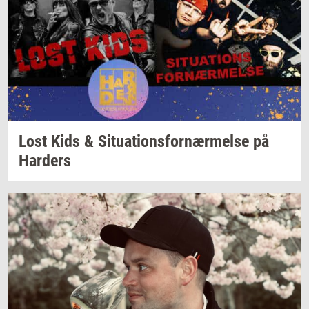
Lost Kids &
Si­tu­a­tions­for­nær­mel­se
på
Har­ders