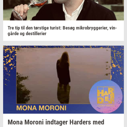
Tre tip til den
tørsti­ge
turist:
Besøg
mi­kro­bryg­ge­ri­er,
vin­
går­de
og
destil­le­ri­er
Mona
Mor­o­ni
ind­ta­ger
Har­ders
med