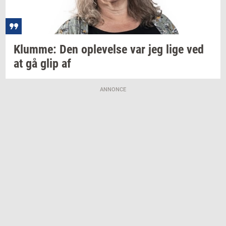
Klum­me:
Den
op­le­vel­se
var jeg lige ved
at gå glip af
ANNONCE