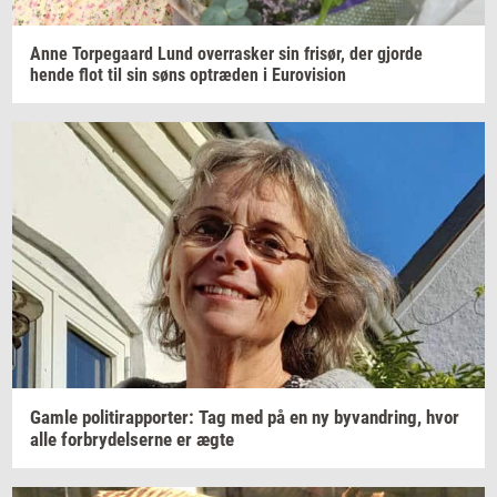
Anne
Tor­pe­gaard
Lund
over­ra­sker
sin
fri­sør,
der
gjor­de
hende flot til sin søns
op­træ­den
i
Eu­ro­vi­sion
Gamle
po­li­tirap­por­ter: Tag
med på en ny
byvan­dring,
hvor
alle
for­bry­del­ser­ne
er ægte