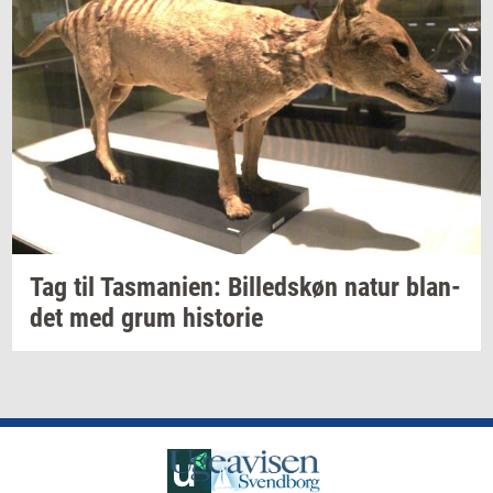
Tag til
Tas­ma­ni­en:
Bil­leds­køn
natur
blan­
det
med grum
hi­sto­rie