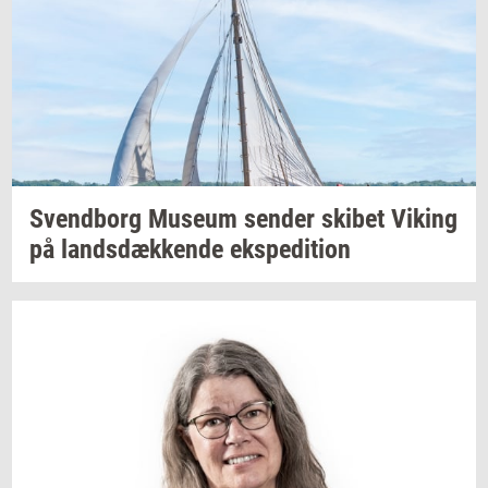
Svend­borg
Mu­se­um
sen­der
ski­bet
Viking
på
lands­dæk­ken­de
eks­pe­di­tion