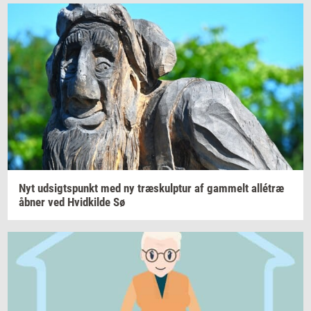
Nyt
ud­sigts­punkt
med ny
træskul­p­tur
af
gam­melt
allétræ
åbner ved
Hvid­kil­de
Sø