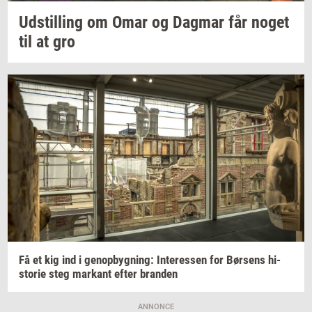
Ud­stil­ling
om Omar og
Dag­mar
får noget
til at gro
Få et kig ind i
genop­byg­ning:
In­ter­es­sen
for
Bør­sens
hi­
sto­rie
steg
mar­kant
efter
bran­den
ANNONCE