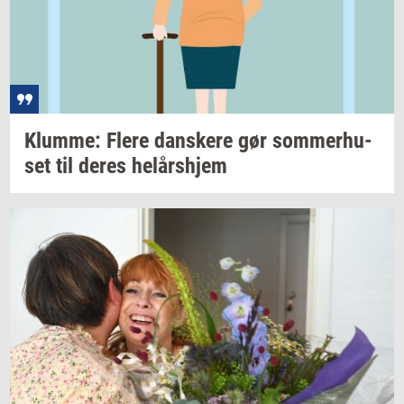
Klum­me: Flere
dan­ske­re
gør
som­mer­hu­
set
til deres
helårs­hjem