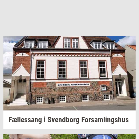
Fæl­les­sang i
Svend­borg
For­sam­lings­hus