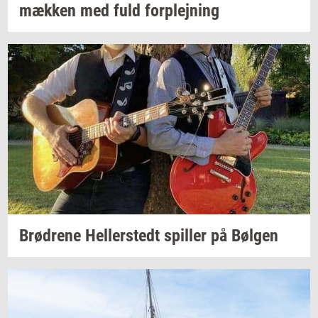
mæk­ken
med fuld
for­plej­ning
Brød­re­ne
Hel­ler­stedt
spil­ler
på
Bøl­gen