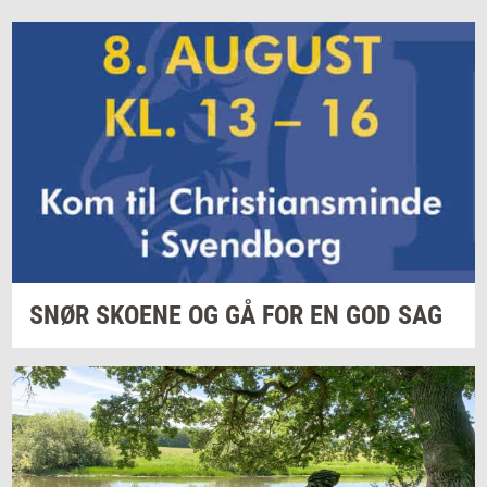
SNØR
SKO­E­NE
OG GÅ FOR EN GOD SAG