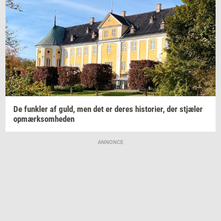
De
funk­ler
af guld, men det er deres
hi­sto­ri­er,
der
stjæ­ler
op­mærk­som­he­den
ANNONCE