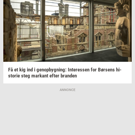
Få et kig ind i
genop­byg­ning:
In­ter­es­sen
for
Bør­sens
hi­
sto­rie
steg
mar­kant
efter
bran­den
ANNONCE