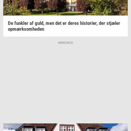
De
funk­ler
af guld, men det er deres
hi­sto­ri­er,
der
stjæ­ler
op­mærk­som­he­den
ANNONCE