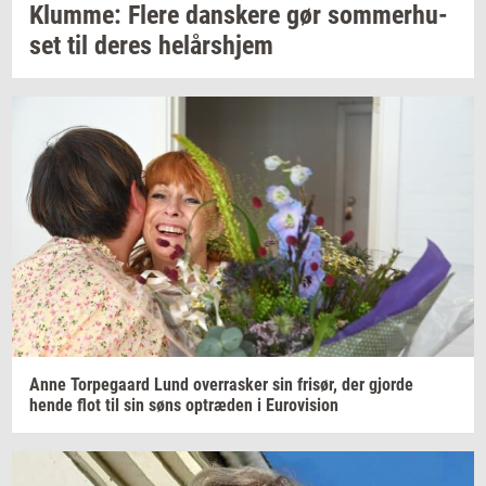
Klum­me: Flere
dan­ske­re
gør
som­mer­hu­
set
til deres
helårs­hjem
Anne
Tor­pe­gaard
Lund
over­ra­sker
sin
fri­sør,
der
gjor­de
hende flot til sin søns
op­træ­den
i
Eu­ro­vi­sion