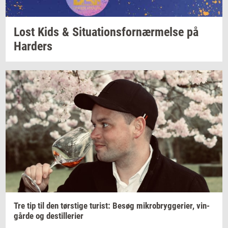
Lost Kids &
Si­tu­a­tions­for­nær­mel­se
på
Har­ders
Tre tip til den
tørsti­ge
turist:
Besøg
mi­kro­bryg­ge­ri­er,
vin­
går­de
og
destil­le­ri­er