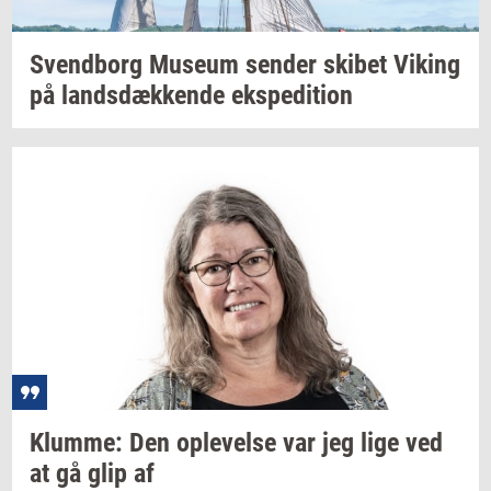
Svend­borg
Mu­se­um
sen­der
ski­bet
Viking
på
lands­dæk­ken­de
eks­pe­di­tion
Klum­me:
Den
op­le­vel­se
var jeg lige ved
at gå glip af