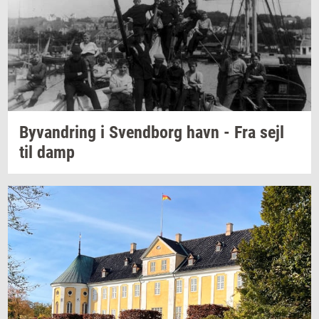
Byvan­dring
i
Svend­borg
havn - Fra sejl
til damp