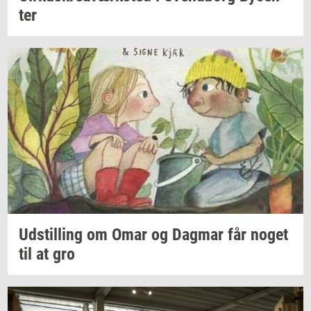
ter
Ud­stil­ling
om Omar og
Dag­mar
får noget
til at gro