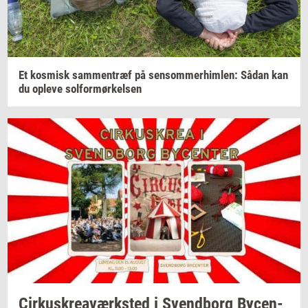
Et
kos­misk
sam­men­træf
på
sen­som­mer­him­len:
Sådan kan
du
op­le­ve
sol­for­mør­kel­sen
Cir­kuskrea­værk­sted
i
Svend­borg
By­cen­