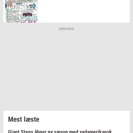
ANNONCE
Mest læste
Giant Steps åbner ny sæson med sydamerikansk