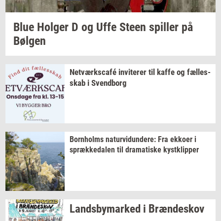
Blue
Hol­ger
D og Uffe Steen
spil­ler
på
Bøl­gen
Netværkscafé
in­vi­te­rer
til kaffe og
fæl­les­
skab
i
Svend­borg
Born­holms
na­tur­vi­dun­de­re:
Fra
ek­ko­er
i
spræk­ke­da­len
til
dra­ma­ti­ske
kyst­klip­per
Lands­by­mar­ked
i
Bræn­de­skov