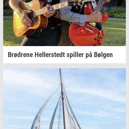
Brød­re­ne
Hel­ler­stedt
spil­ler
på
Bøl­gen