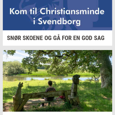
SNØR
SKO­E­NE
OG GÅ FOR EN GOD SAG