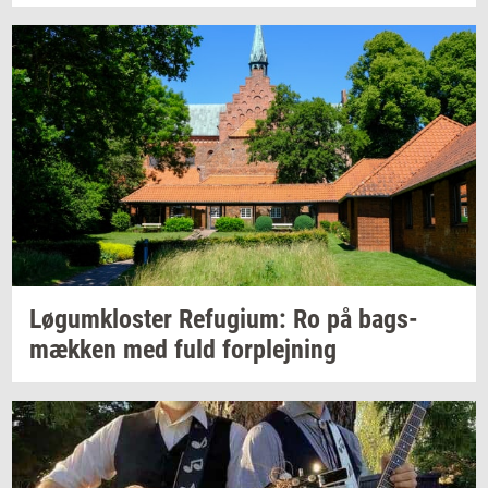
Løgum­klo­ster
Re­fu­gi­um:
Ro på
bags­
mæk­ken
med fuld
for­plej­ning