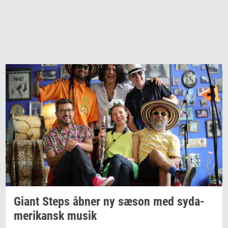
Giant Steps åbner ny sæson med
sy­da­
me­ri­kansk
musik