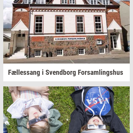
Fæl­les­sang i
Svend­borg
For­sam­lings­hus