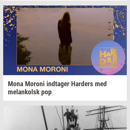
Mona
Mor­o­ni
ind­ta­ger
Har­ders
med
melan­kolsk
pop