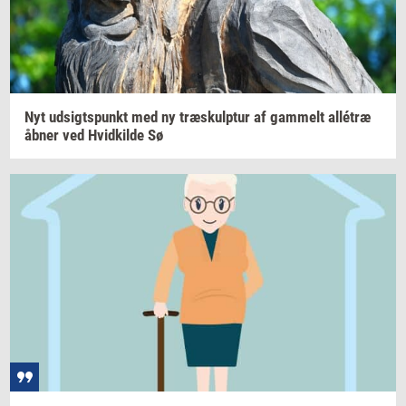
Nyt
ud­sigts­punkt
med ny
træskul­p­tur
af
gam­melt
allétræ
åbner ved
Hvid­kil­de
Sø