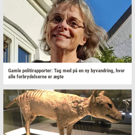
Gamle
po­li­tirap­por­ter: Tag
med på en ny
byvan­dring,
hvor
alle
for­bry­del­ser­ne
er ægte