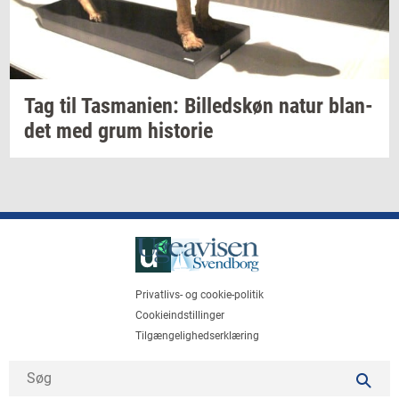
Tag til
Tas­ma­ni­en:
Bil­leds­køn
natur
blan­
det
med grum
hi­sto­rie
Privatlivs- og cookie-politik
Cookieindstillinger
Tilgængelighedserklæring