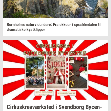
Born­holms
na­tur­vi­dun­de­re:
Fra
ek­ko­er
i
spræk­ke­da­len
til
dra­ma­ti­ske
kyst­klip­per
Cir­kuskrea­værk­sted
i
Svend­borg
By­cen­