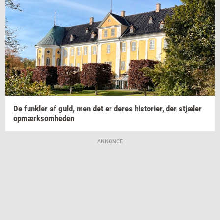
De
funk­ler
af guld, men det er deres
hi­sto­ri­er,
der
stjæ­ler
op­mærk­som­he­den
ANNONCE