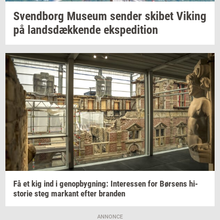
Svend­borg
Mu­se­um
sen­der
ski­bet
Viking
på
lands­dæk­ken­de
eks­pe­di­tion
Få et kig ind i
genop­byg­ning:
In­ter­es­sen
for
Bør­sens
hi­
sto­rie
steg
mar­kant
efter
bran­den
ANNONCE