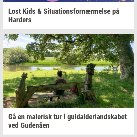
Lost Kids &
Si­tu­a­tions­for­nær­mel­se
på
Har­ders
Gå en
ma­le­risk
tur i
gul­dal­der­land­ska­bet
ved
Gu­denå­en