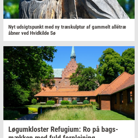
Nyt
ud­sigts­punkt
med ny
træskul­p­tur
af
gam­melt
allétræ
åbner ved
Hvid­kil­de
Sø
Løgum­klo­ster
Re­fu­gi­um:
Ro på
bags­