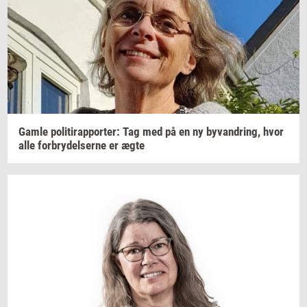
Gamle
po­li­tirap­por­ter: Tag
med på en ny
byvan­dring,
hvor
alle
for­bry­del­ser­ne
er ægte