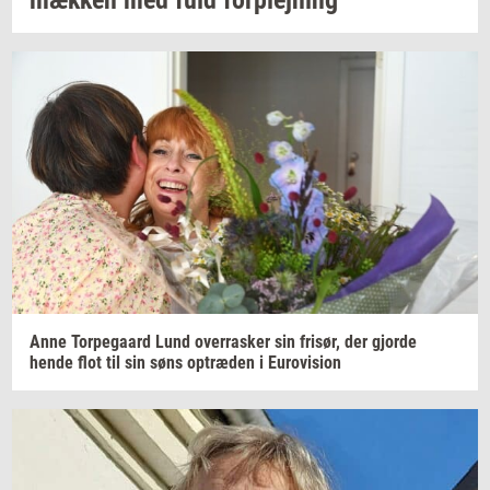
mæk­ken
med fuld
for­plej­ning
Anne
Tor­pe­gaard
Lund
over­ra­sker
sin
fri­sør,
der
gjor­de
hende flot til sin søns
op­træ­den
i
Eu­ro­vi­sion