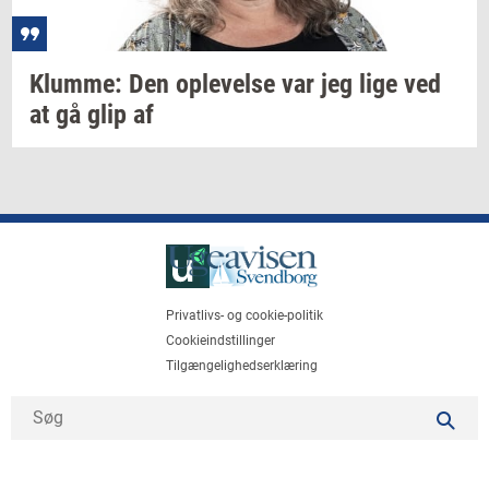
Klum­me:
Den
op­le­vel­se
var jeg lige ved
at gå glip af
Privatlivs- og cookie-politik
Cookieindstillinger
Tilgængelighedserklæring