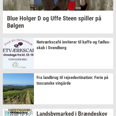
Blue
Hol­ger
D og Uffe Steen
spil­ler
på
Bøl­gen
Netværkscafé
in­vi­te­rer
til kaffe og
fæl­les­
skab
i
Svend­borg
Fra
land­brug
til
rej­se­desti­na­tion:
Ferie på
toscan­ske
vin­går­de
Lands­by­mar­ked
i
Bræn­de­skov