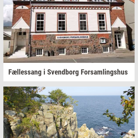
Fæl­les­sang i
Svend­borg
For­sam­lings­hus