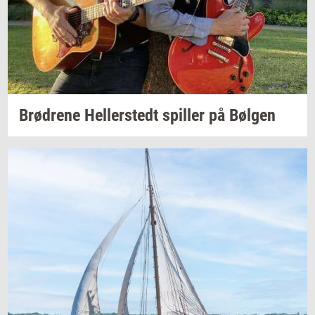
Brød­re­ne
Hel­ler­stedt
spil­ler
på
Bøl­gen