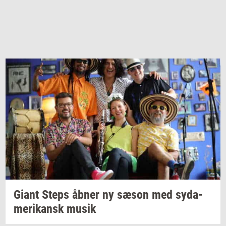
Giant Steps åbner ny sæson med
sy­da­
me­ri­kansk
musik