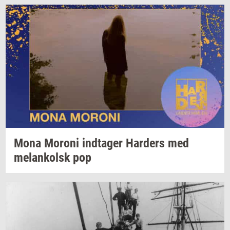
Mona
Mor­o­ni
ind­ta­ger
Har­ders
med
melan­kolsk
pop