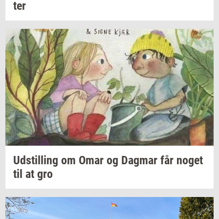
ter
Ud­stil­ling
om Omar og
Dag­mar
får noget
til at gro