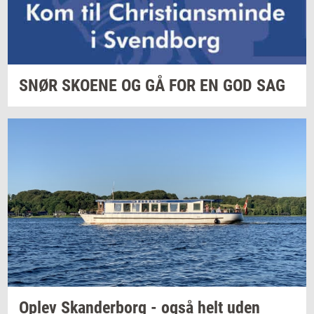
SNØR
SKO­E­NE
OG GÅ FOR EN GOD SAG
Oplev
Skan­der­borg
- også helt uden