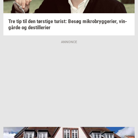
Tre tip til den
tørsti­ge
turist:
Besøg
mi­kro­bryg­ge­ri­er,
vin­
går­de
og
destil­le­ri­er
ANNONCE