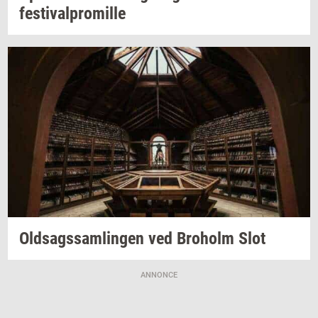
festi­val­pro­mil­le
Oldsags­sam­lin­gen
ved
Bro­holm
Slot
ANNONCE