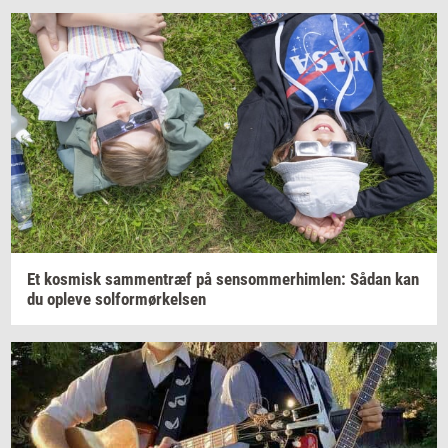
Et
kos­misk
sam­men­træf
på
sen­som­mer­him­len:
Sådan kan
du
op­le­ve
sol­for­mør­kel­sen