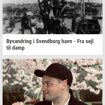
Byvan­dring
i
Svend­borg
havn - Fra sejl
til damp