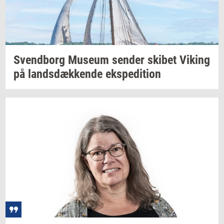
Svend­borg
Mu­se­um
sen­der
ski­bet
Viking
på
lands­dæk­ken­de
eks­pe­di­tion