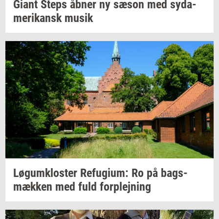
Giant Steps åbner ny sæson med
sy­da­
me­ri­kansk
musik
Løgum­klo­ster
Re­fu­gi­um:
Ro på
bags­
mæk­ken
med fuld
for­plej­ning