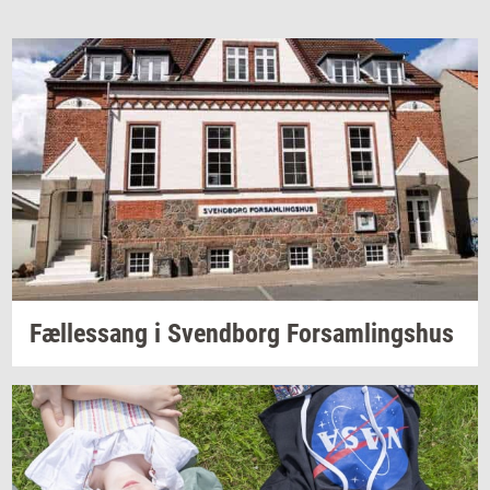
Fæl­les­sang i
Svend­borg
For­sam­lings­hus