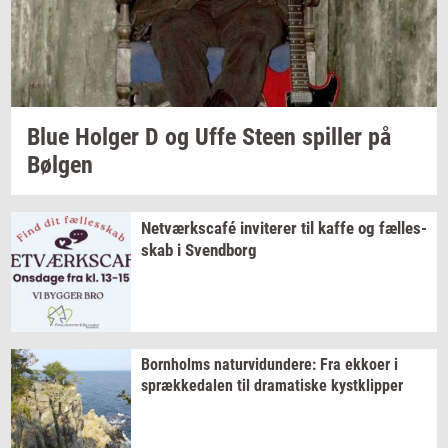
Blue
Hol­ger
D og Uffe Steen
spil­ler
på
Bøl­gen
Netværkscafé
in­vi­te­rer
til kaffe og
fæl­les­
skab
i
Svend­borg
Born­holms
na­tur­vi­dun­de­re:
Fra
ek­ko­er
i
spræk­ke­da­len
til
dra­ma­ti­ske
kyst­klip­per