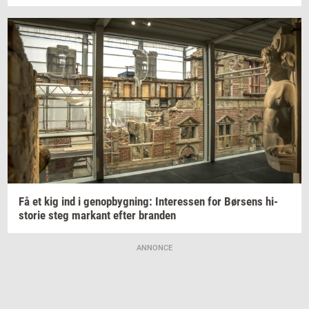
Få et kig ind i
genop­byg­ning:
In­ter­es­sen
for
Bør­sens
hi­
sto­rie
steg
mar­kant
efter
bran­den
ANNONCE