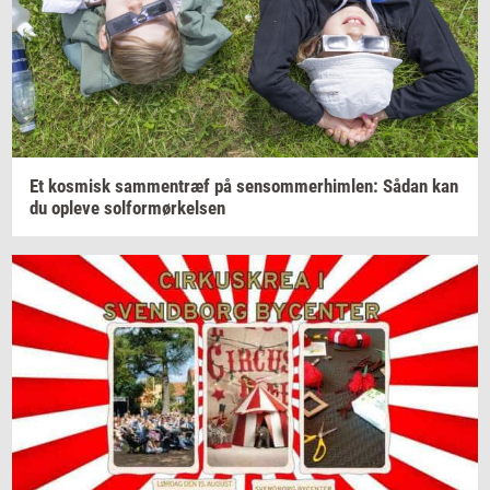
Et
kos­misk
sam­men­træf
på
sen­som­mer­him­len:
Sådan kan
du
op­le­ve
sol­for­mør­kel­sen