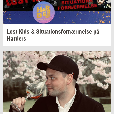
Lost Kids &
Si­tu­a­tions­for­nær­mel­se
på
Har­ders