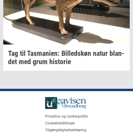
Tag til
Tas­ma­ni­en:
Bil­leds­køn
natur
blan­
det
med grum
hi­sto­rie
Privatlivs- og cookie-politik
Cookieindstillinger
Tilgængelighedserklæring