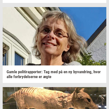
Gamle
po­li­tirap­por­ter: Tag
med på en ny
byvan­dring,
hvor
alle
for­bry­del­ser­ne
er ægte