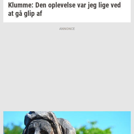
Klum­me:
Den
op­le­vel­se
var jeg lige ved
at gå glip af
ANNONCE