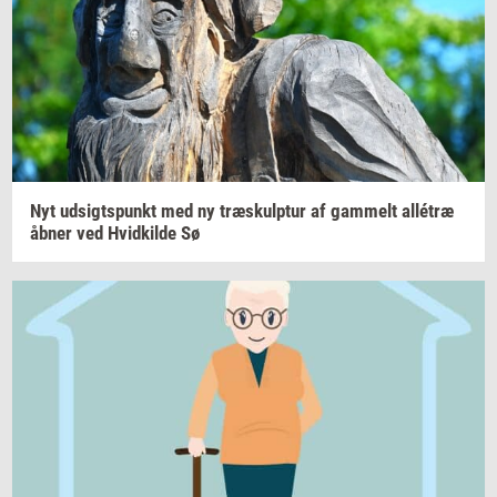
Nyt
ud­sigts­punkt
med ny
træskul­p­tur
af
gam­melt
allétræ
åbner ved
Hvid­kil­de
Sø