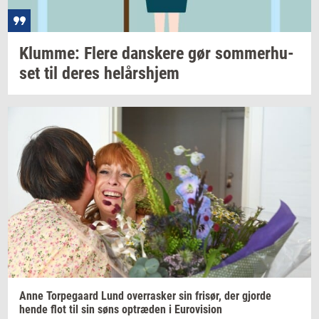
Klum­me: Flere
dan­ske­re
gør
som­mer­hu­
set
til deres
helårs­hjem
Anne
Tor­pe­gaard
Lund
over­ra­sker
sin
fri­sør,
der
gjor­de
hende flot til sin søns
op­træ­den
i
Eu­ro­vi­sion