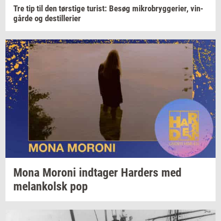
Tre tip til den
tørsti­ge
turist:
Besøg
mi­kro­bryg­ge­ri­er,
vin­
går­de
og
destil­le­ri­er
Mona
Mor­o­ni
ind­ta­ger
Har­ders
med
melan­kolsk
pop