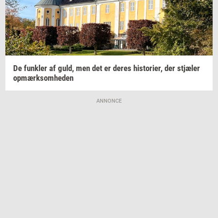
De
funk­ler
af guld, men det er deres
hi­sto­ri­er,
der
stjæ­ler
op­mærk­som­he­den
ANNONCE