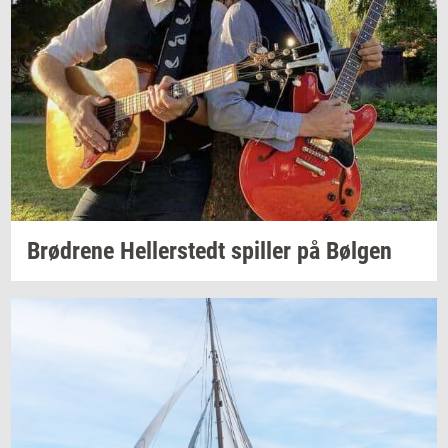
Brød­re­ne
Hel­ler­stedt
spil­ler
på
Bøl­gen