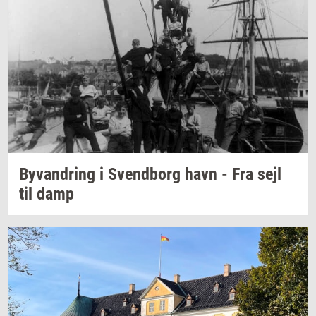
Byvan­dring
i
Svend­borg
havn - Fra sejl
til damp