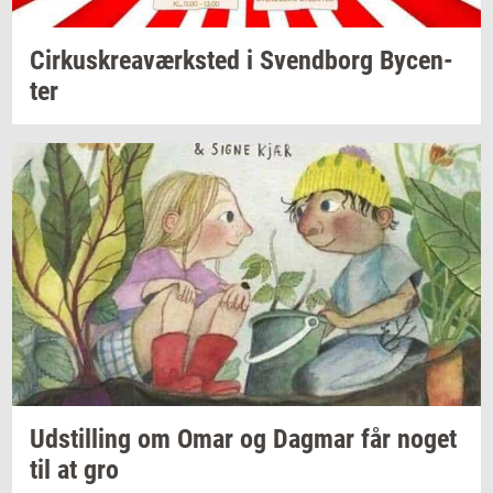
Cir­kuskrea­værk­sted
i
Svend­borg
By­cen­
ter
Ud­stil­ling
om Omar og
Dag­mar
får noget
til at gro