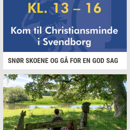
SNØR
SKO­E­NE
OG GÅ FOR EN GOD SAG