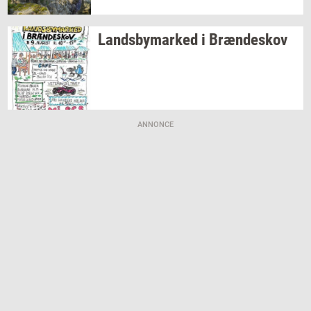
Lands­by­mar­ked
i
Bræn­de­skov
ANNONCE