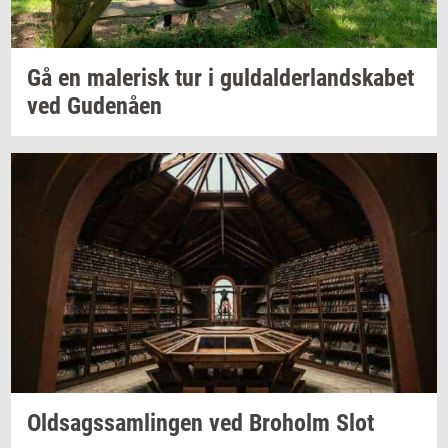
Gå en
ma­le­risk
tur i
gul­dal­der­land­ska­bet
ved
Gu­denå­en
Oldsags­sam­lin­gen
ved
Bro­holm
Slot