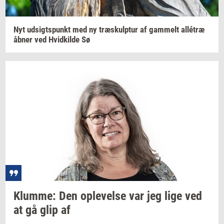
Nyt
ud­sigts­punkt
med ny
træskul­p­tur
af
gam­melt
allétræ
åbner ved
Hvid­kil­de
Sø
Klum­me:
Den
op­le­vel­se
var jeg lige ved
at gå glip af