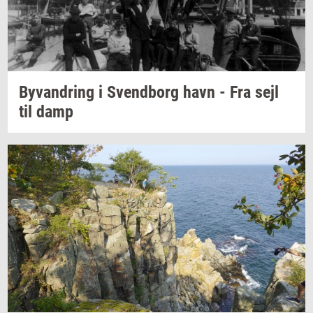
Byvan­dring
i
Svend­borg
havn - Fra sejl
til damp