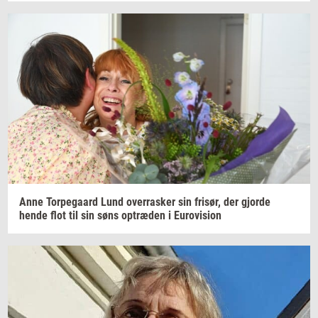
Anne
Tor­pe­gaard
Lund
over­ra­sker
sin
fri­sør,
der
gjor­de
hende flot til sin søns
op­træ­den
i
Eu­ro­vi­sion