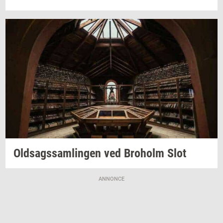
Oldsags­sam­lin­gen
ved
Bro­holm
Slot
ANNONCE