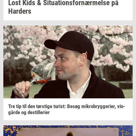
Lost Kids &
Si­tu­a­tions­for­nær­mel­se
på
Har­ders
Tre tip til den
tørsti­ge
turist:
Besøg
mi­kro­bryg­ge­ri­er,
vin­
går­de
og
destil­le­ri­er