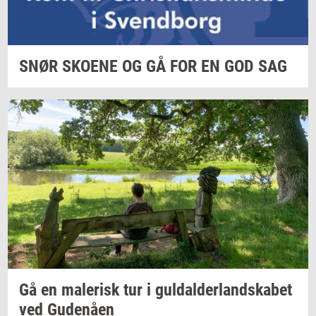
SNØR
SKO­E­NE
OG GÅ FOR EN GOD SAG
Gå en
ma­le­risk
tur i
gul­dal­der­land­ska­bet
ved
Gu­denå­en