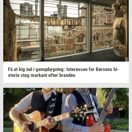
Få et kig ind i
genop­byg­ning:
In­ter­es­sen
for
Bør­sens
hi­
sto­rie
steg
mar­kant
efter
bran­den