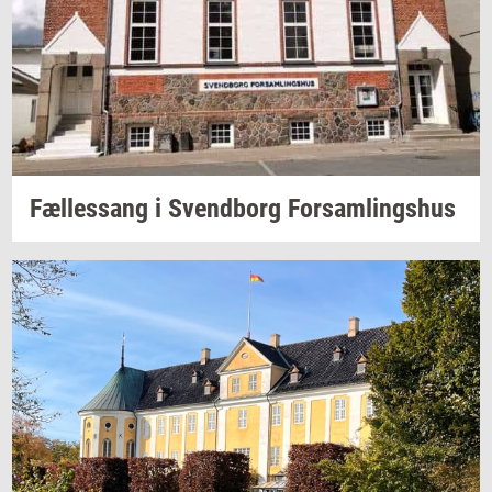
Fæl­les­sang i
Svend­borg
For­sam­lings­hus