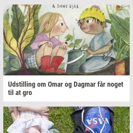
Ud­stil­ling
om Omar og
Dag­mar
får noget
til at gro