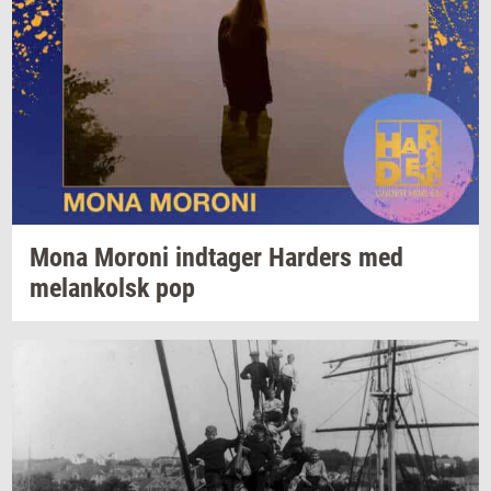
Mona
Mor­o­ni
ind­ta­ger
Har­ders
med
melan­kolsk
pop