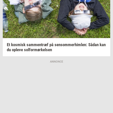
Et
kos­misk
sam­men­træf
på
sen­som­mer­him­len:
Sådan kan
du
op­le­ve
sol­for­mør­kel­sen
ANNONCE