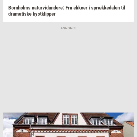
Born­holms
na­tur­vi­dun­de­re:
Fra
ek­ko­er
i
spræk­ke­da­len
til
dra­ma­ti­ske
kyst­klip­per
ANNONCE