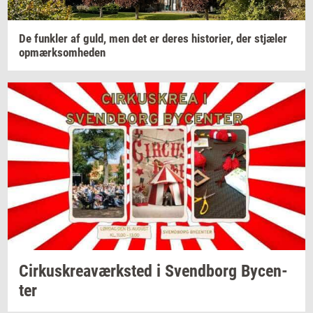
De
funk­ler
af guld, men det er deres
hi­sto­ri­er,
der
stjæ­ler
op­mærk­som­he­den
Cir­kuskrea­værk­sted
i
Svend­borg
By­cen­
ter