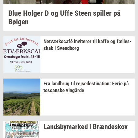
Blue
Hol­ger
D og Uffe Steen
spil­ler
på
Bøl­gen
Netværkscafé
in­vi­te­rer
til kaffe og
fæl­les­
skab
i
Svend­borg
Fra
land­brug
til
rej­se­desti­na­tion:
Ferie på
toscan­ske
vin­går­de
Lands­by­mar­ked
i
Bræn­de­skov