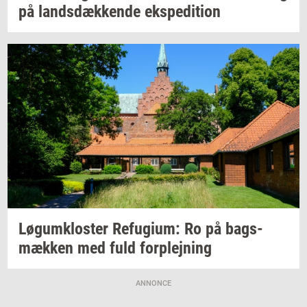
på
lands­dæk­ken­de
eks­pe­di­tion
Løgum­klo­ster
Re­fu­gi­um:
Ro på
bags­
mæk­ken
med fuld
for­plej­ning
ANNONCE