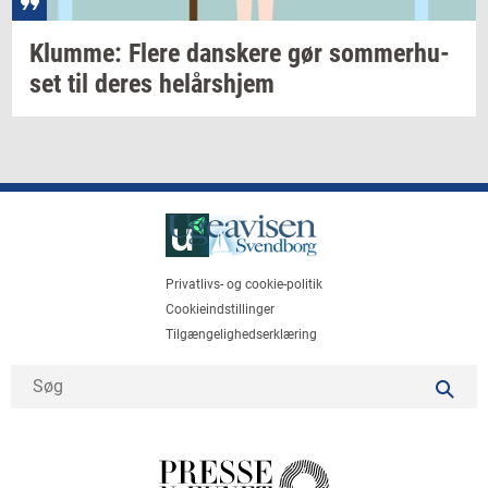
Klum­me: Flere
dan­ske­re
gør
som­mer­hu­
set
til deres
helårs­hjem
Privatlivs- og cookie-politik
Cookieindstillinger
Tilgængelighedserklæring