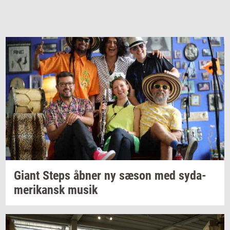
Giant Steps åbner ny sæson med
sy­da­
me­ri­kansk
musik