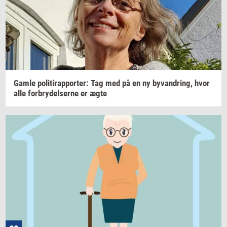
Gamle
po­li­tirap­por­ter: Tag
med på en ny
byvan­dring,
hvor
alle
for­bry­del­ser­ne
er ægte