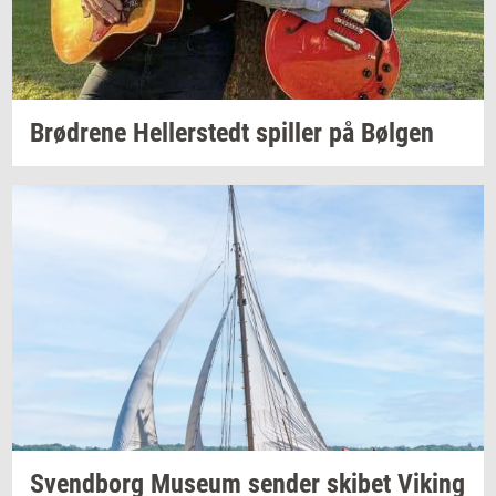
Brød­re­ne
Hel­ler­stedt
spil­ler
på
Bøl­gen
Svend­borg
Mu­se­um
sen­der
ski­bet
Viking