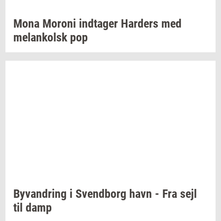
Mona
Mor­o­ni
ind­ta­ger
Har­ders
med
melan­kolsk
pop
Byvan­dring
i
Svend­borg
havn - Fra sejl
til damp