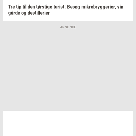
Tre tip til den
tørsti­ge
turist:
Besøg
mi­kro­bryg­ge­ri­er,
vin­
går­de
og
destil­le­ri­er
ANNONCE