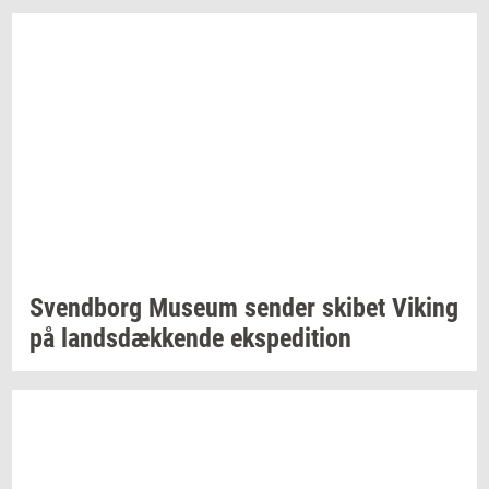
Svend­borg
Mu­se­um
sen­der
ski­bet
Viking
på
lands­dæk­ken­de
eks­pe­di­tion