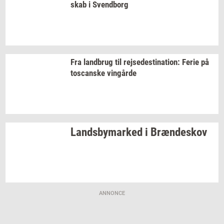
skab
i
Svend­borg
Fra
land­brug
til
rej­se­desti­na­tion:
Ferie på
toscan­ske
vin­går­de
Lands­by­mar­ked
i
Bræn­de­skov
ANNONCE