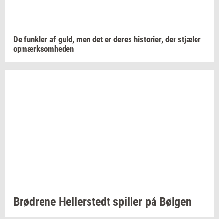
De
funk­ler
af guld, men det er deres
hi­sto­ri­er,
der
stjæ­ler
op­mærk­som­he­den
Brød­re­ne
Hel­ler­stedt
spil­ler
på
Bøl­gen