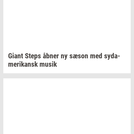
Giant Steps åbner ny sæson med
sy­da­
me­ri­kansk
musik