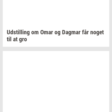
Ud­stil­ling
om Omar og
Dag­mar
får noget
til at gro