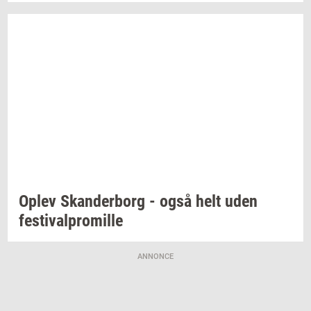
Oplev
Skan­der­borg
- også helt uden
festi­val­pro­mil­le
ANNONCE