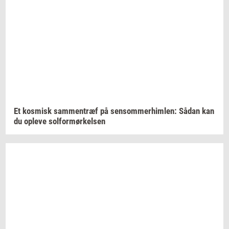
Et
kos­misk
sam­men­træf
på
sen­som­mer­him­len:
Sådan kan
du
op­le­ve
sol­for­mør­kel­sen