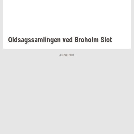
Oldsags­sam­lin­gen
ved
Bro­holm
Slot
ANNONCE