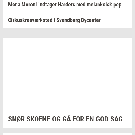
Mona Moroni indtager Harders med melankolsk pop
Cirkuskreaværksted i Svendborg Bycenter
SNØR
SKO­E­NE
OG GÅ FOR EN GOD SAG