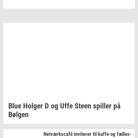
Blue
Hol­ger
D og Uffe Steen
spil­ler
på
Bøl­gen
Netværkscafé
in­vi­te­rer
til kaffe og
fæl­les­