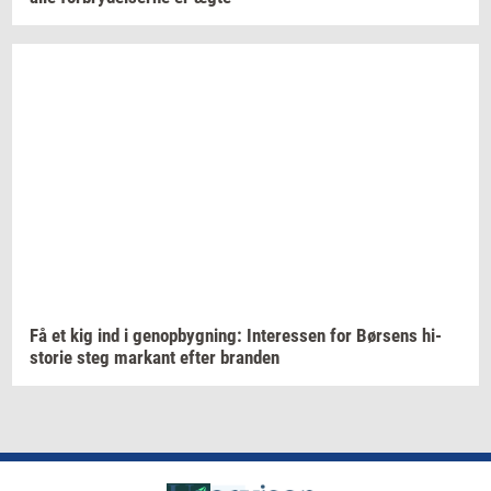
Få et kig ind i
genop­byg­ning:
In­ter­es­sen
for
Bør­sens
hi­
sto­rie
steg
mar­kant
efter
bran­den