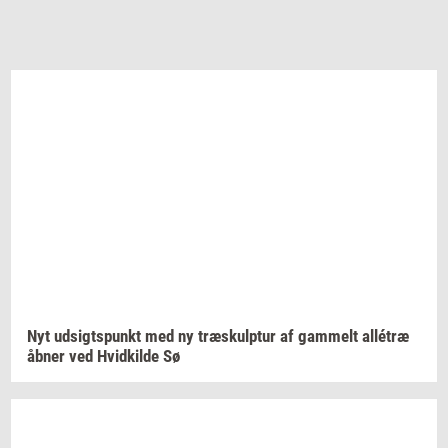
Nyt
ud­sigts­punkt
med ny
træskul­p­tur
af
gam­melt
allétræ
åbner ved
Hvid­kil­de
Sø