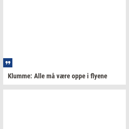
Klum­me:
Alle må være oppe i
fly­e­ne