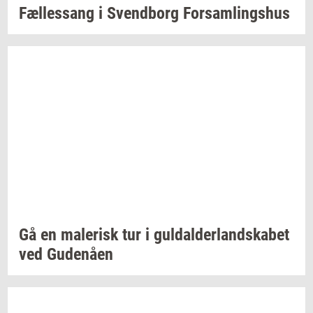
Fæl­les­sang i
Svend­borg
For­sam­lings­hus
Gå en
ma­le­risk
tur i
gul­dal­der­land­ska­bet
ved
Gu­denå­en