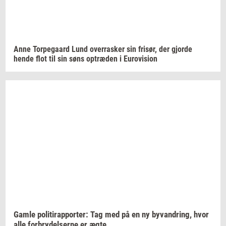
Anne
Tor­pe­gaard
Lund
over­ra­sker
sin
fri­sør,
der
gjor­de
hende flot til sin søns
op­træ­den
i
Eu­ro­vi­sion
Gamle
po­li­tirap­por­ter: Tag
med på en ny
byvan­dring,
hvor
alle
for­bry­del­ser­ne
er ægte