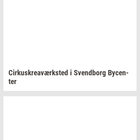
Cir­kuskrea­værk­sted
i
Svend­borg
By­cen­
ter