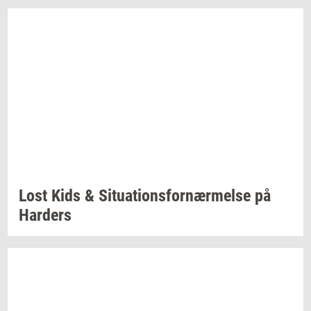
Lost Kids &
Si­tu­a­tions­for­nær­mel­se
på
Har­ders