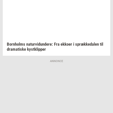
Born­holms
na­tur­vi­dun­de­re:
Fra
ek­ko­er
i
spræk­ke­da­len
til
dra­ma­ti­ske
kyst­klip­per
ANNONCE