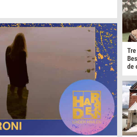
Tre
Be
de