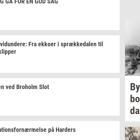
G GÅ FOR EN GOD SAG
­vi­dun­de­re:
Fra
ek­ko­er
i
spræk­ke­da­len
til
klip­per
By
en
ved
Bro­holm
Slot
bo
d
­a­tions­for­nær­mel­se
på
Har­ders