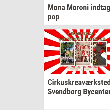
Mona
Mor­o­ni
ind­ta­
pop
Cir­kuskrea­værk­ste
Svend­borg
By­cen­te