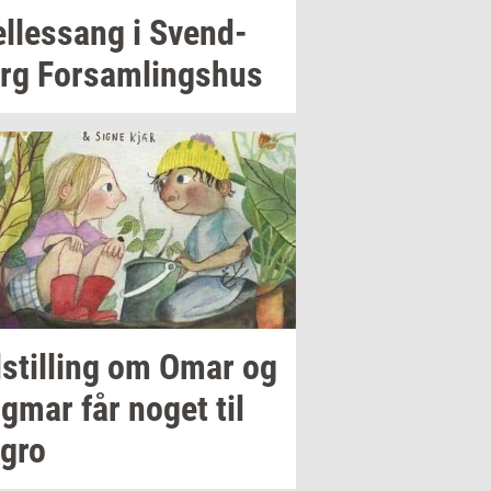
l­les­sang i
Svend­
rg
For­sam­lings­hus
stil­ling
om Omar og
g­mar
får noget til
 gro