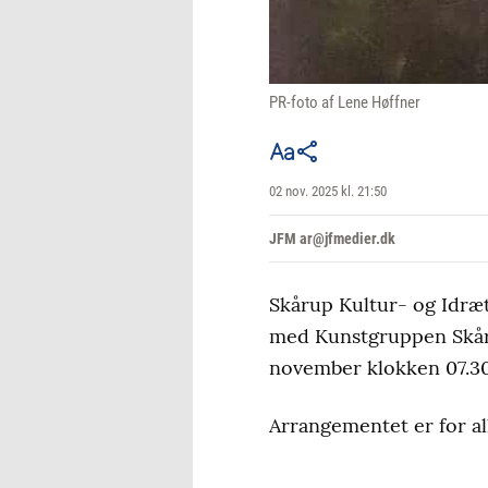
PR-foto af Lene Høffner
02 nov. 2025 kl. 21:50
JFM ar@jfmedier.dk
Skårup Kultur- og Idræ
med Kunstgruppen Skåru
november klokken 07.30
Arrangementet er for al