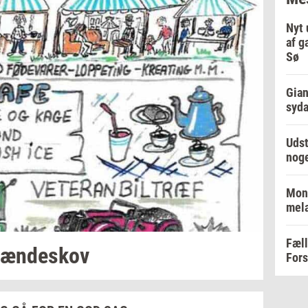
Nyt 
af g
Sø
Gian
syd
Udst
noge
Mon
mel
Fæll
æn­de­skov
For