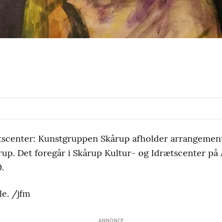
tscenter: Kunstgruppen Skårup afholder arrangemente
p. Det foregår i Skårup Kultur- og Idrætscenter på 
.
le. /jfm
ANNONCE