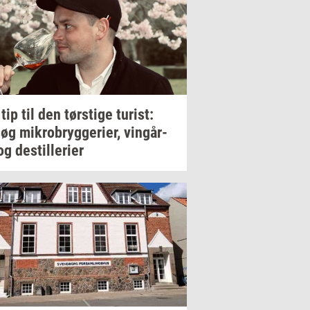
 tip til den
tørsti­ge
turist:
søg
mi­kro­bryg­ge­ri­er,
vin­går­
og
destil­le­ri­er