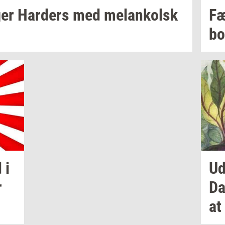
ger
Har­ders
med
melan­kolsk
Fæ
bo
d
i
Ud­
r
Da
at