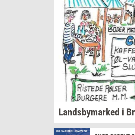
Lands­by­mar­ked
i
Br