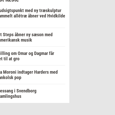
udsigtspunkt med ny træskulptur
ammelt allétræ åbner ved Hvidkilde
t Steps åbner ny sæson med
amerikansk musik
illing om Omar og Dagmar får
t til at gro
a Moroni indtager Harders med
ankolsk pop
essang i Svendborg
samlingshus