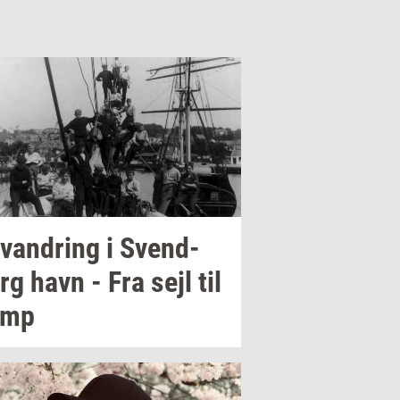
van­dring
i
Svend­
rg
havn - Fra sejl til
amp