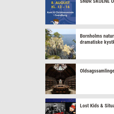
SNØR
SKO­E­NE
O
Born­holms
na­tur
dra­ma­ti­ske
kyst­
Oldsags­sam­lin­g
Lost Kids &
Si­tu