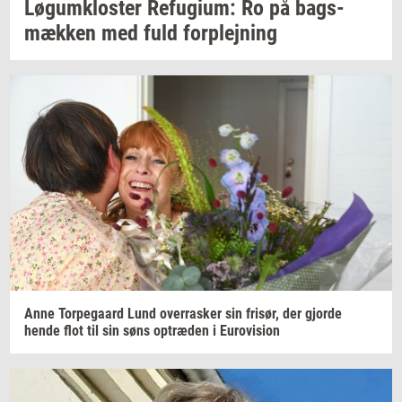
Løgum­klo­ster
Re­fu­gi­um:
Ro på
bags­
mæk­ken
med fuld
for­plej­ning
Anne
Tor­pe­gaard
Lund
over­ra­sker
sin
fri­sør,
der
gjor­de
hende flot til sin søns
op­træ­den
i
Eu­ro­vi­sion