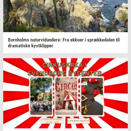
Born­holms
na­tur­vi­dun­de­re:
Fra
ek­ko­er
i
spræk­ke­da­len
til
dra­ma­ti­ske
kyst­klip­per