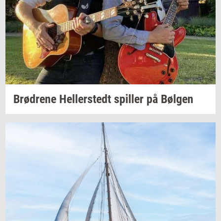
Brød­re­ne
Hel­ler­stedt
spil­ler
på
Bøl­gen