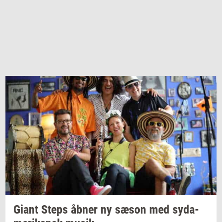
Giant Steps åbner ny sæson med
sy­da­