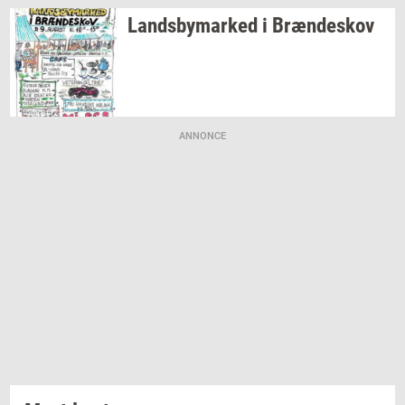
Lands­by­mar­ked
i
Bræn­de­skov
ANNONCE