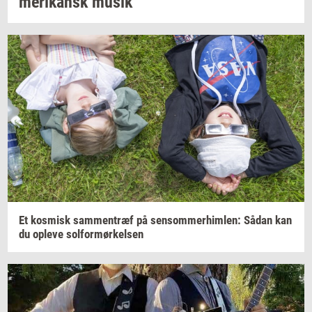
me­ri­kansk
musik
Et
kos­misk
sam­men­træf
på
sen­som­mer­him­len:
Sådan kan
du
op­le­ve
sol­for­mør­kel­sen