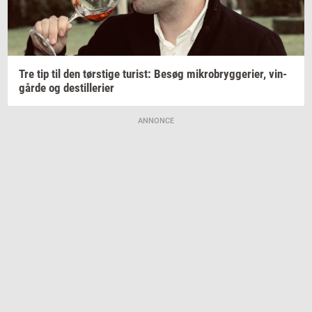
Tre tip til den
tørsti­ge
turist:
Besøg
mi­kro­bryg­ge­ri­er,
vin­
går­de
og
destil­le­ri­er
ANNONCE