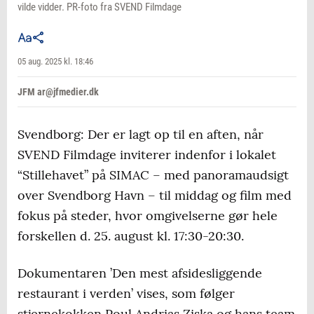
vilde vidder. PR-foto fra SVEND Filmdage
05 aug. 2025 kl. 18:46
JFM ar@jfmedier.dk
Svendborg: Der er lagt op til en aften, når
SVEND Filmdage inviterer indenfor i lokalet
“Stillehavet” på SIMAC – med panoramaudsigt
over Svendborg Havn – til middag og film med
fokus på steder, hvor omgivelserne gør hele
forskellen d. 25. august kl. 17:30-20:30.
Dokumentaren ’Den mest afsidesliggende
restaurant i verden’ vises, som følger
stjernekokken Poul Andrias Ziska og hans team