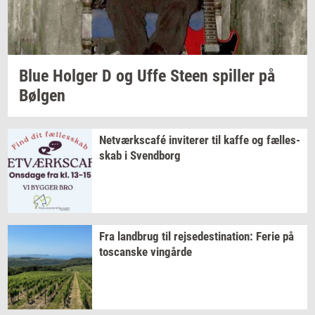
Blue
Hol­ger
D og Uffe Steen
spil­ler
på
Bøl­gen
Netværkscafé
in­vi­te­rer
til kaffe og
fæl­les­
skab
i
Svend­borg
Fra
land­brug
til
rej­se­desti­na­tion:
Ferie på
toscan­ske
vin­går­de