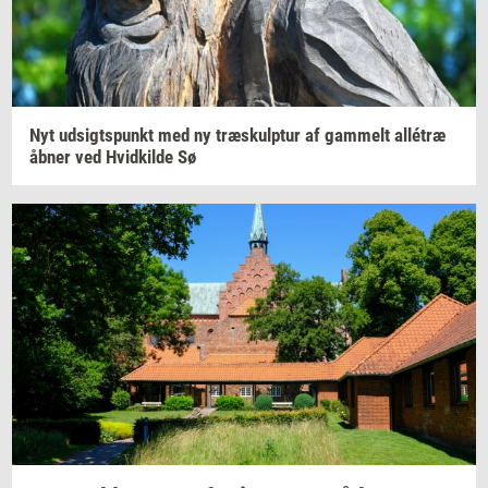
Nyt
ud­sigts­punkt
med ny
træskul­p­tur
af
gam­melt
allétræ
åbner ved
Hvid­kil­de
Sø