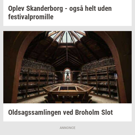
Oplev
Skan­der­borg
- også helt uden
festi­val­pro­mil­le
Oldsags­sam­lin­gen
ved
Bro­holm
Slot
ANNONCE