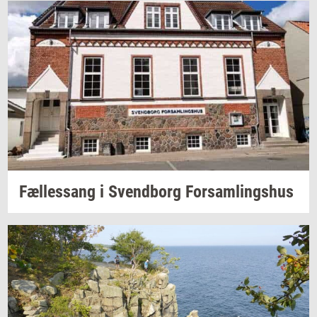
Fæl­les­sang i
Svend­borg
For­sam­lings­hus