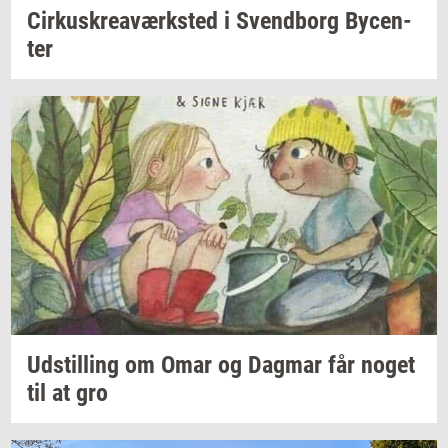
Cir­kuskrea­værk­sted
i
Svend­borg
By­cen­
ter
Ud­stil­ling
om Omar og
Dag­mar
får noget
til at gro