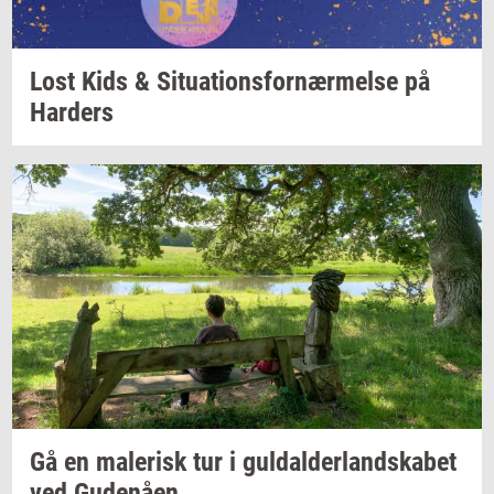
Lost Kids &
Si­tu­a­tions­for­nær­mel­se
på
Har­ders
Gå en
ma­le­risk
tur i
gul­dal­der­land­ska­bet
ved
Gu­denå­en