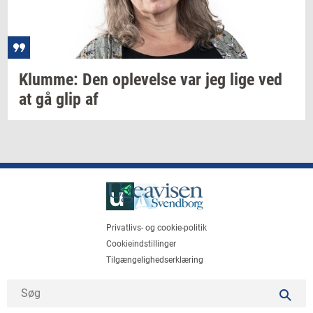
Klum­me:
Den
op­le­vel­se
var jeg lige ved
at gå glip af
Privatlivs- og cookie-politik
Cookieindstillinger
Tilgængelighedserklæring