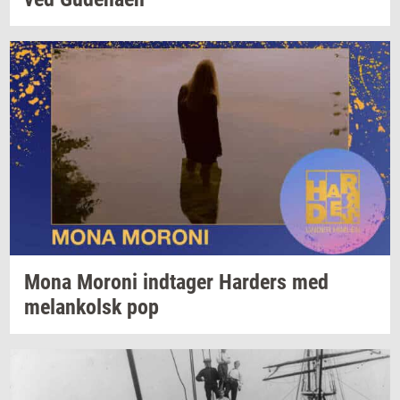
Mona
Mor­o­ni
ind­ta­ger
Har­ders
med
melan­kolsk
pop