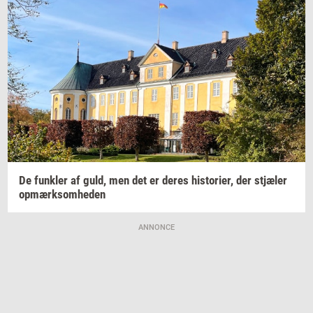
De
funk­ler
af guld, men det er deres
hi­sto­ri­er,
der
stjæ­ler
op­mærk­som­he­den
ANNONCE