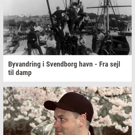
Byvan­dring
i
Svend­borg
havn - Fra sejl
til damp