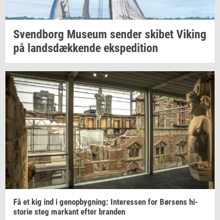
Svend­borg
Mu­se­um
sen­der
ski­bet
Viking
på
lands­dæk­ken­de
eks­pe­di­tion
Få et kig ind i
genop­byg­ning:
In­ter­es­sen
for
Bør­sens
hi­
sto­rie
steg
mar­kant
efter
bran­den