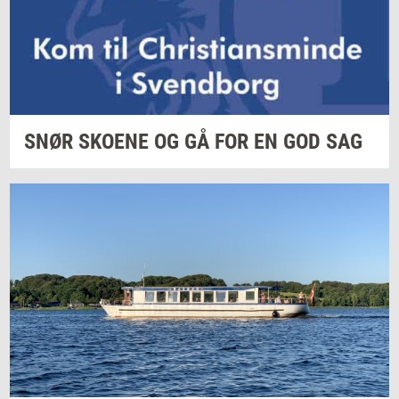
SNØR
SKO­E­NE
OG GÅ FOR EN GOD SAG