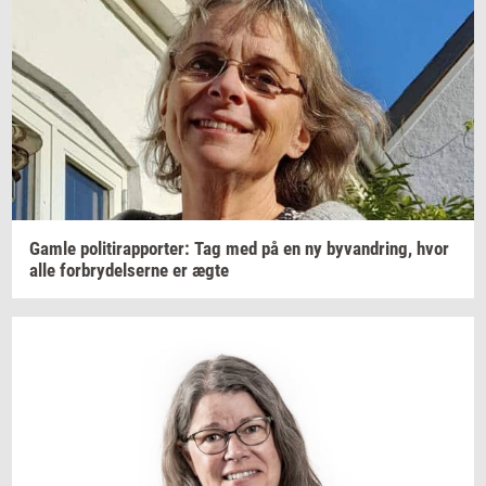
Gamle
po­li­tirap­por­ter: Tag
med på en ny
byvan­dring,
hvor
alle
for­bry­del­ser­ne
er ægte