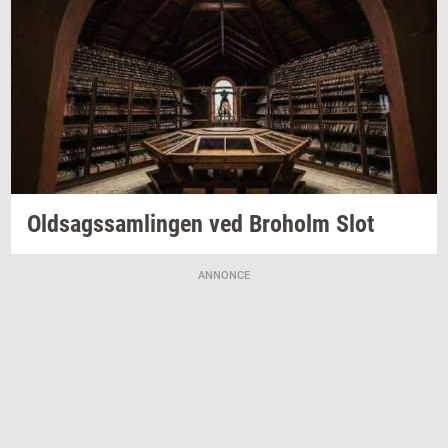
Oldsags­sam­lin­gen
ved
Bro­holm
Slot
ANNONCE