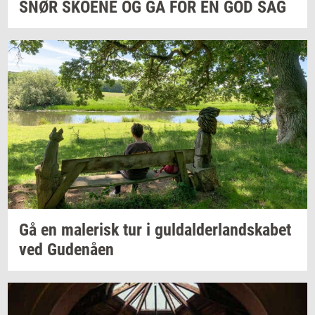
SNØR
SKO­E­NE
OG GÅ FOR EN GOD SAG
Gå en
ma­le­risk
tur i
gul­dal­der­land­ska­bet
ved
Gu­denå­en