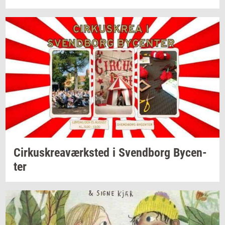
Cir­kuskrea­værk­sted
i
Svend­borg
By­cen­
ter