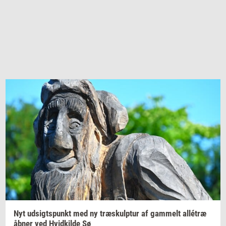
Nyt
ud­sigts­punkt
med ny
træskul­p­tur
af
gam­melt
allétræ
åbner ved
Hvid­kil­de
Sø