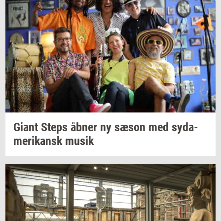
Giant Steps åbner ny sæson med
sy­da­
me­ri­kansk
musik