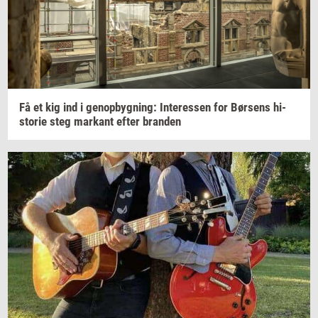
Få et kig ind i
genop­byg­ning:
In­ter­es­sen
for
Bør­sens
hi­
sto­rie
steg
mar­kant
efter
bran­den