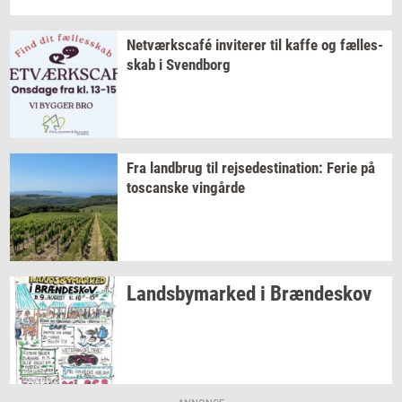
Netværkscafé
in­vi­te­rer
til kaffe og
fæl­les­
skab
i
Svend­borg
Fra
land­brug
til
rej­se­desti­na­tion:
Ferie på
toscan­ske
vin­går­de
Lands­by­mar­ked
i
Bræn­de­skov