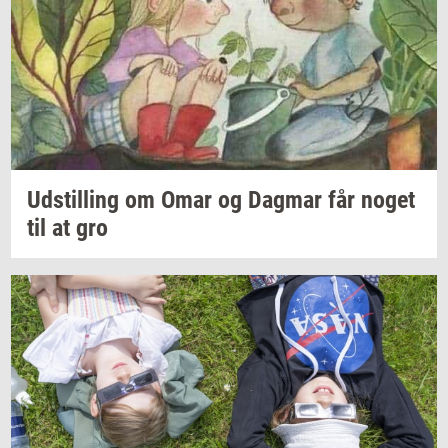
Ud­stil­ling
om Omar og
Dag­mar
får noget
til at gro