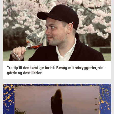
Tre tip til den
tørsti­ge
turist:
Besøg
mi­kro­bryg­ge­ri­er,
vin­
går­de
og
destil­le­ri­er