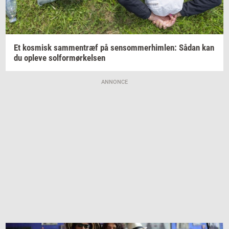
Et
kos­misk
sam­men­træf
på
sen­som­mer­him­len:
Sådan kan
du
op­le­ve
sol­for­mør­kel­sen
ANNONCE