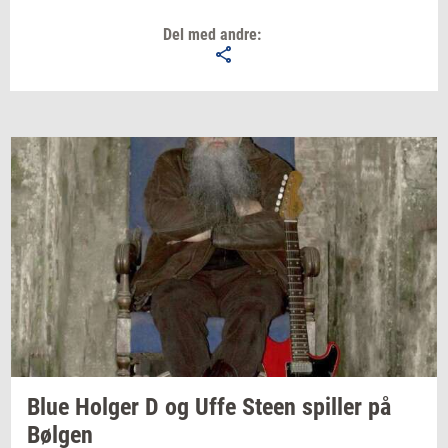
Del med andre:
Blue
Hol­ger
D og Uffe Steen
spil­ler
på
Bøl­gen