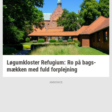
Løgum­klo­ster
Re­fu­gi­um:
Ro på
bags­
mæk­ken
med fuld
for­plej­ning
ANNONCE