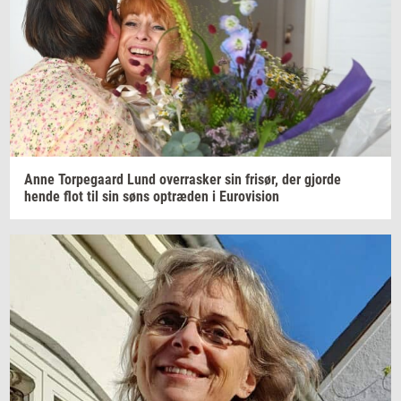
Anne
Tor­pe­gaard
Lund
over­ra­sker
sin
fri­sør,
der
gjor­de
hende flot til sin søns
op­træ­den
i
Eu­ro­vi­sion