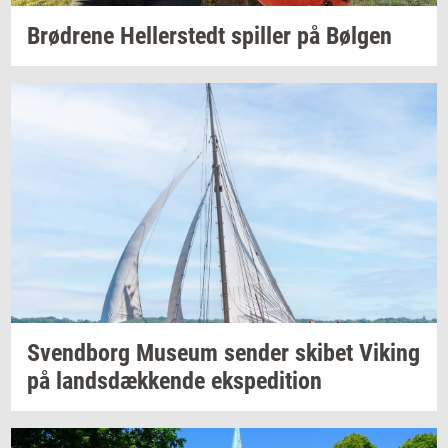
Brød­re­ne
Hel­ler­stedt
spil­ler
på
Bøl­gen
Svend­borg
Mu­se­um
sen­der
ski­bet
Viking
på
lands­dæk­ken­de
eks­pe­di­tion