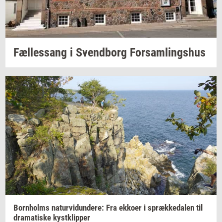
Fæl­les­sang i
Svend­borg
For­sam­lings­hus
Born­holms
na­tur­vi­dun­de­re:
Fra
ek­ko­er
i
spræk­ke­da­len
til
dra­ma­ti­ske
kyst­klip­per