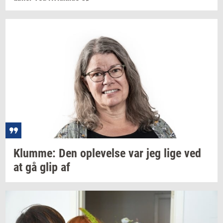
Klum­me:
Den
op­le­vel­se
var jeg lige ved
at gå glip af