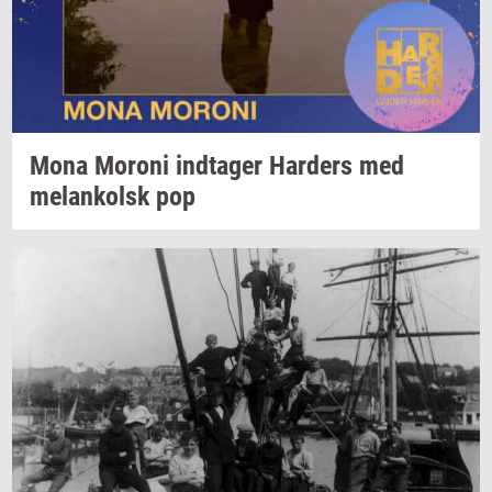
Mona
Mor­o­ni
ind­ta­ger
Har­ders
med
melan­kolsk
pop