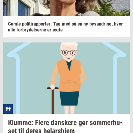
Gamle
po­li­tirap­por­ter: Tag
med på en ny
byvan­dring,
hvor
alle
for­bry­del­ser­ne
er ægte
Klum­me: Flere
dan­ske­re
gør
som­mer­hu­
set
til deres
helårs­hjem