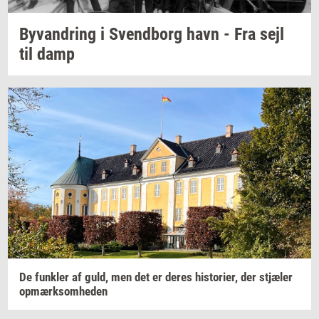
Byvan­dring
i
Svend­borg
havn - Fra sejl
til damp
De
funk­ler
af guld, men det er deres
hi­sto­ri­er,
der
stjæ­ler
op­mærk­som­he­den