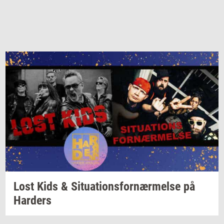
Lost Kids &
Si­tu­a­tions­for­nær­mel­se
på
Har­ders