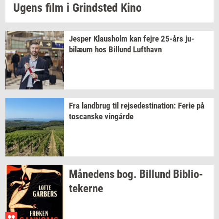
Ugens film i
Grind­sted
Kino
Jes­per
Klaus­holm
kan fejre
25-års
ju­
bilæum
hos
Bil­lund
Luft­havn
Fra
land­brug
til
rej­se­desti­na­tion:
Ferie på
toscan­ske
vin­går­de
Må­ne­dens
bog.
Bil­lund
Bi­bli­o­
te­ker­ne