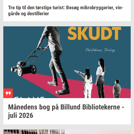
Tre tip til den
tørsti­ge
turist:
Besøg
mi­kro­bryg­ge­ri­er,
vin­
går­de
og
destil­le­ri­er
Må­ne­dens
bog på
Bil­lund
Bi­bli­o­te­ker­ne
-
juli 2026