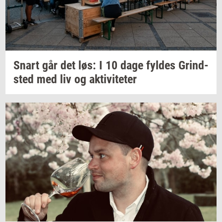
Snart går det løs: I 10 dage
fyl­des
Grind­
sted
med liv og
ak­ti­vi­te­ter