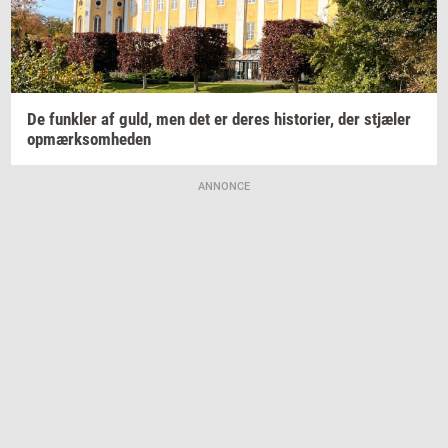
De
funk­ler
af guld, men det er deres
hi­sto­ri­er,
der
stjæ­ler
op­mærk­som­he­den
ANNONCE