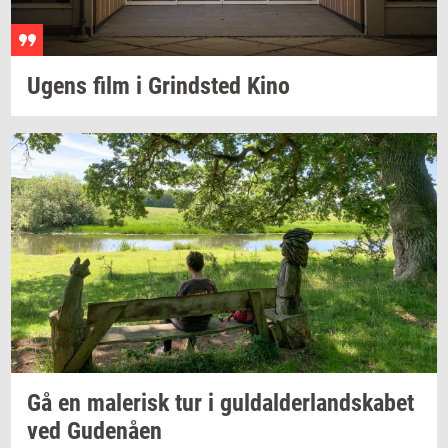
Ugens film i
Grind­sted
Kino
Gå en
ma­le­risk
tur i
gul­dal­der­land­ska­bet
ved
Gu­denå­en