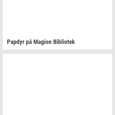
Pap­dyr
på
Magion
Bi­bli­o­tek