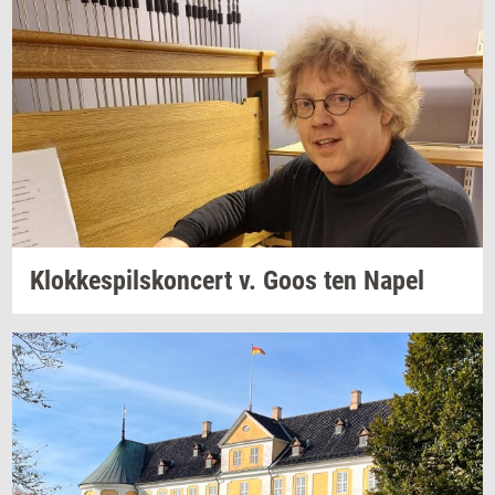
Klok­ke­spils­kon­cert
v. Goos ten Napel