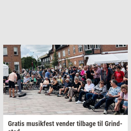
Gra­tis
mu­sik­fest
ven­der
til­ba­ge
til
Grind­