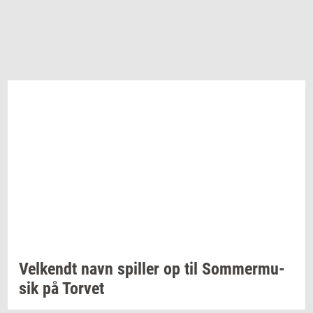
Vel­kendt
navn
spil­ler
op til
Som­mer­mu­
sik
på
Tor­vet