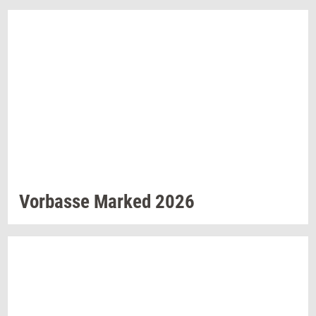
Vor­bas­se
Mar­ked
2026