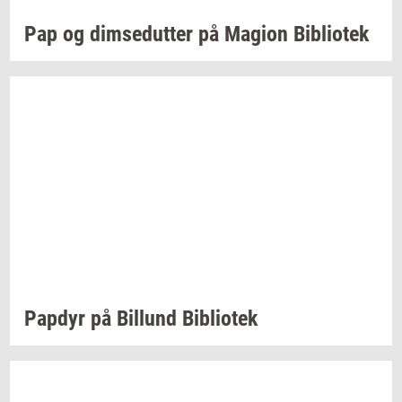
Pap og
dim­se­dut­ter
på
Magion
Bi­bli­o­tek
Pap­dyr
på
Bil­lund
Bi­bli­o­tek