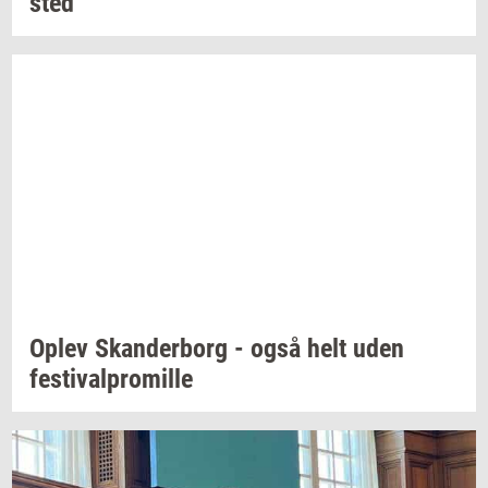
sted
Oplev
Skan­der­borg
- også helt uden
festi­val­pro­mil­le