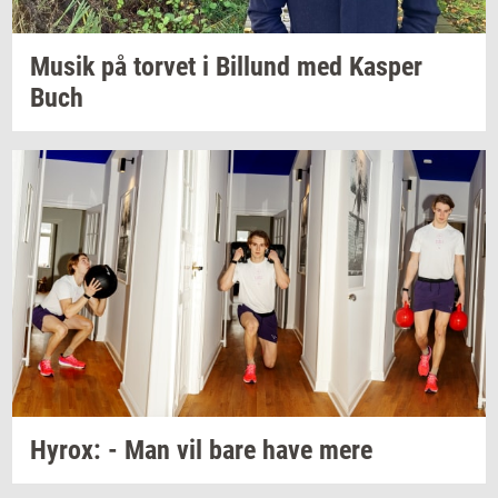
Musik på
tor­vet
i
Bil­lund
med
Kas­per
Buch
Hyrox:
- Man vil bare have mere