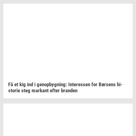
Få et kig ind i
genop­byg­ning:
In­ter­es­sen
for
Bør­sens
hi­
sto­rie
steg
mar­kant
efter
bran­den