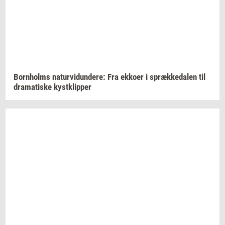
Born­holms
na­tur­vi­dun­de­re:
Fra
ek­ko­er
i
spræk­ke­da­len
til
dra­ma­ti­ske
kyst­klip­per