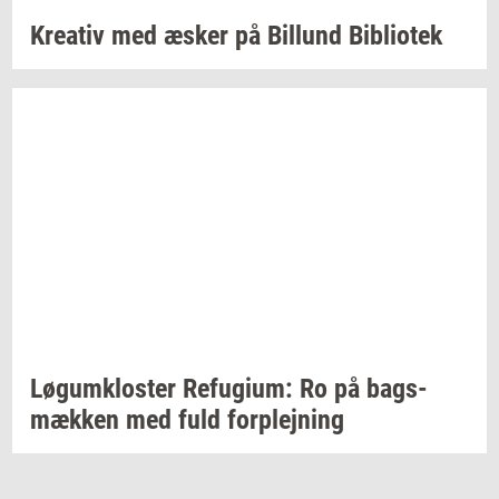
Kre­a­tiv
med æsker på
Bil­lund
Bi­bli­o­tek
Løgum­klo­ster
Re­fu­gi­um:
Ro på
bags­
mæk­ken
med fuld
for­plej­ning