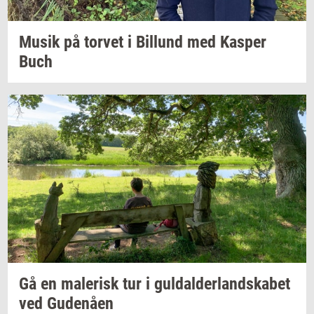
Musik på
tor­vet
i
Bil­lund
med
Kas­per
Buch
Gå en
ma­le­risk
tur i
gul­dal­der­land­ska­bet
ved
Gu­denå­en