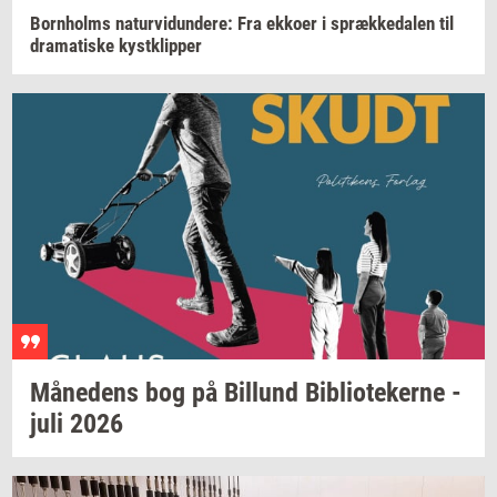
Born­holms
na­tur­vi­dun­de­re:
Fra
ek­ko­er
i
spræk­ke­da­len
til
dra­ma­ti­ske
kyst­klip­per
Må­ne­dens
bog på
Bil­lund
Bi­bli­o­te­ker­ne
-
juli 2026