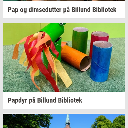
Pap og
dim­se­dut­ter
på
Bil­lund
Bi­bli­o­tek
Pap­dyr
på
Bil­lund
Bi­bli­o­tek