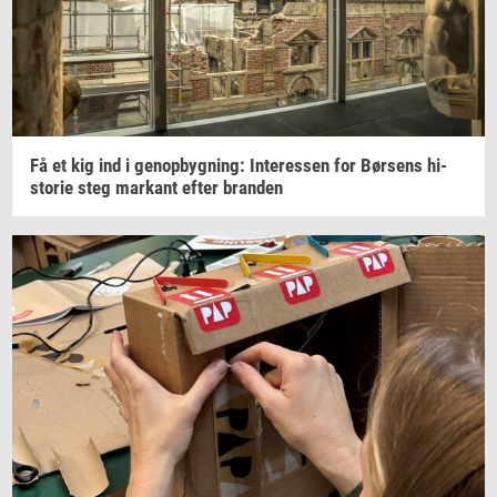
Få et kig ind i
genop­byg­ning:
In­ter­es­sen
for
Bør­sens
hi­
sto­rie
steg
mar­kant
efter
bran­den