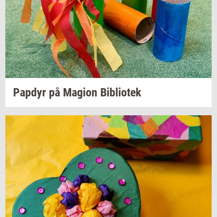
Pap­dyr
på
Magion
Bi­bli­o­tek