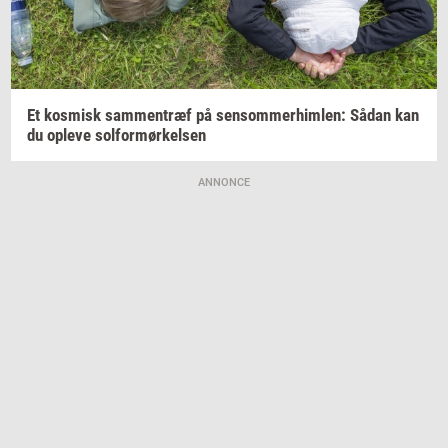
Et
kos­misk
sam­men­træf
på
sen­som­mer­him­len:
Sådan kan
du
op­le­ve
sol­for­mør­kel­sen
ANNONCE