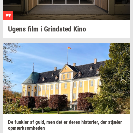
Ugens film i
Grind­sted
Kino
De
funk­ler
af guld, men det er deres
hi­sto­ri­er,
der
stjæ­ler
op­mærk­som­he­den