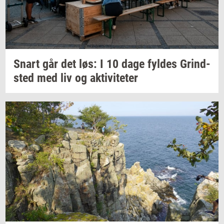
Snart går det løs: I 10 dage
fyl­des
Grind­
sted
med liv og
ak­ti­vi­te­ter