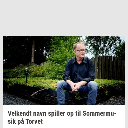
Vel­kendt
navn
spil­ler
op til
Som­mer­mu­
sik
på
Tor­vet