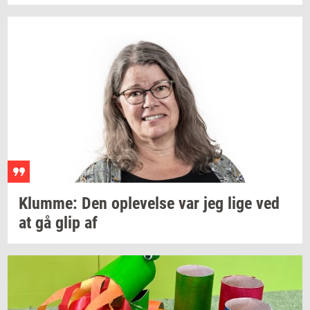
Klum­me:
Den
op­le­vel­se
var jeg lige ved
at gå glip af