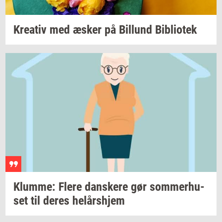
Kre­a­tiv
med æsker på
Bil­lund
Bi­bli­o­tek
Klum­me: Flere
dan­ske­re
gør
som­mer­hu­
set
til deres
helårs­hjem