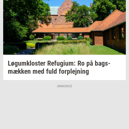
Løgum­klo­ster
Re­fu­gi­um:
Ro på
bags­
mæk­ken
med fuld
for­plej­ning
ANNONCE