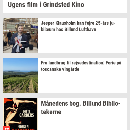
Ugens film i
Grind­sted
Kino
Jes­per
Klaus­holm
kan fejre
25-års
ju­
bilæum
hos
Bil­lund
Luft­havn
Fra
land­brug
til
rej­se­desti­na­tion:
Ferie på
toscan­ske
vin­går­de
Må­ne­dens
bog.
Bil­lund
Bi­bli­o­
te­ker­ne