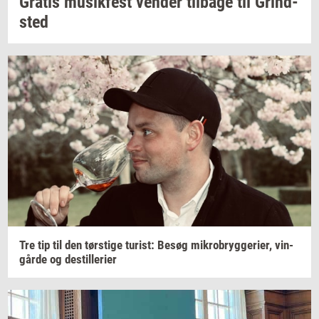
Gra­tis
mu­sik­fest
ven­der
til­ba­ge
til
Grind­
sted
Tre tip til den
tørsti­ge
turist:
Besøg
mi­kro­bryg­ge­ri­er,
vin­
går­de
og
destil­le­ri­er