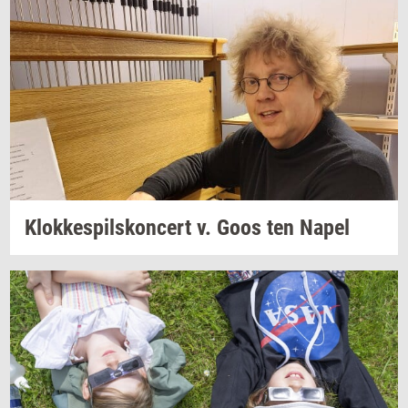
Klok­ke­spils­kon­cert
v. Goos ten Napel