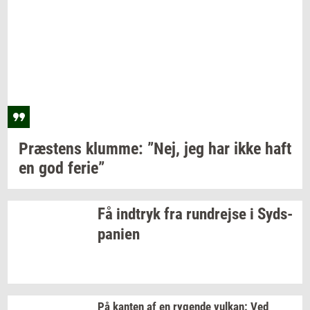
Præ­stens
klum­me: ”Nej,
jeg har ikke haft
en god
ferie”
Få
ind­tryk
fra
run­drej­se
i
Syds­
pa­ni­en
På
kan­ten
af en
ry­gen­de
vulkan:
Ved