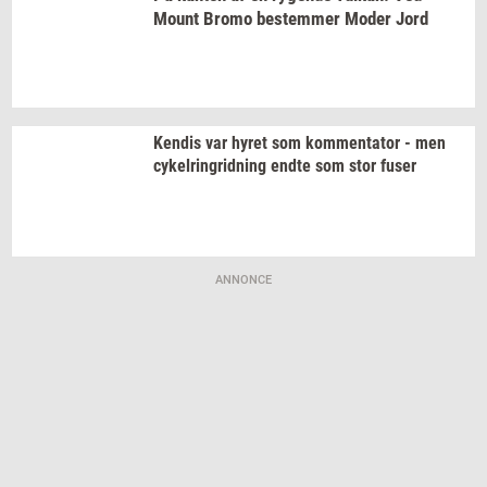
Mount Bromo
be­stem­mer
Moder Jord
Ken­dis
var hyret som
kom­men­ta­tor
- men
cy­kel­rin­grid­ning
endte som stor fuser
ANNONCE