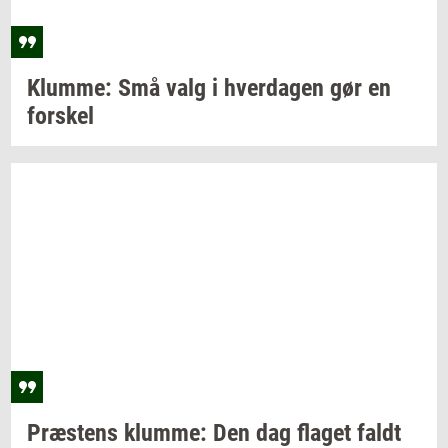
Klum­me:
Små valg i
hver­da­gen
gør en
for­skel
Præ­stens
klum­me:
Den dag
fla­get
faldt