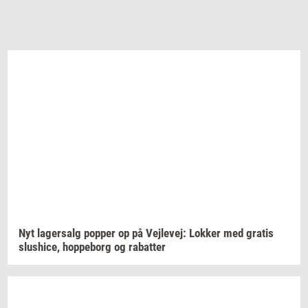
Nyt
la­ger­salg
pop­per
op på
Vej­le­vej:
Lok­ker
med
gra­tis
slus­hi­ce,
hop­pe­borg
og
ra­bat­ter