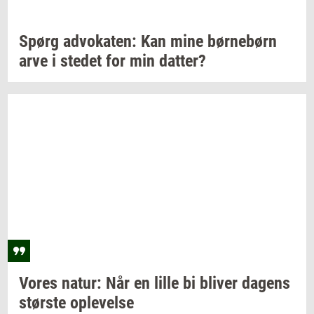
Spørg
ad­vo­ka­ten:
Kan mine
bør­ne­børn
arve i
ste­det
for min
dat­ter?
Vores
natur: Når
en lille bi
bli­ver
da­gens
stør­ste
op­le­vel­se