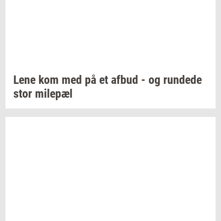
Lene kom med på et afbud - og
run­de­de
stor
milepæl