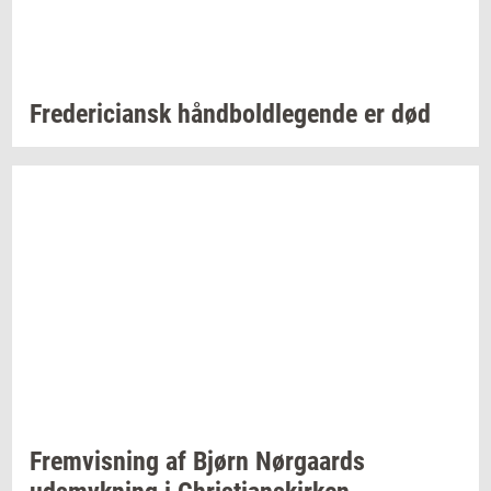
Fre­de­ri­ci­ansk
hånd­bold­le­gen­de
er død
Frem­vis­ning
af Bjørn
Nør­gaards