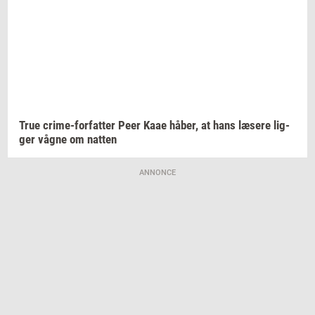
True
crime-​forfatter
Peer Kaae
håber,
at hans
læ­se­re
lig­
ger
vågne om
nat­ten
ANNONCE