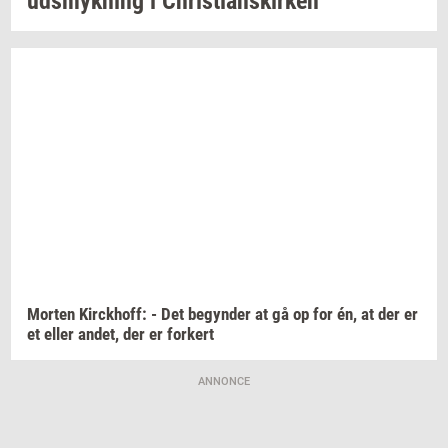
udsmyk­ning
i
Chri­sti­anskir­ken
Mor­ten
Kirck­hoff:
- Det
be­gyn­der
at gå op for én, at der er
et eller
andet,
der er
for­kert
ANNONCE