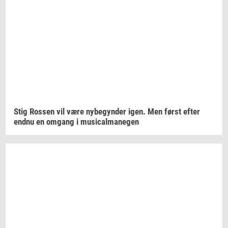
Stig
Ros­sen
vil være
ny­be­gyn­der
igen. Men først efter
endnu en
om­gang
i
mu­si­cal­ma­ne­gen