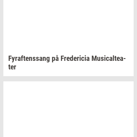
Fyraf­tens­sang
på
Fre­de­ri­cia
Mu­si­cal­te­a­
ter