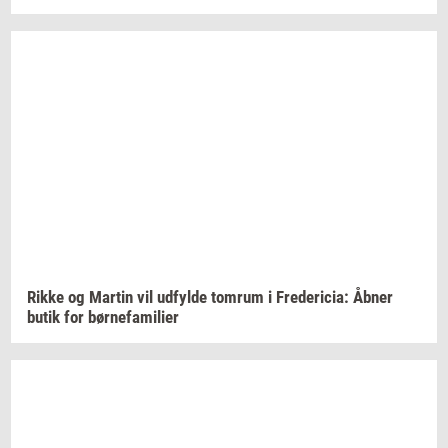
Rikke og
Mar­tin
vil
ud­fyl­de
tom­rum
i
Fre­de­ri­cia:
Åbner
butik for
bør­ne­fa­mi­li­er