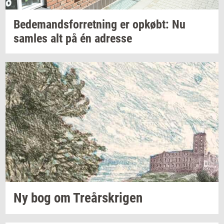
Be­de­mands­for­ret­ning
er
op­købt:
Nu
sam­les
alt på én
adres­se
Ny bog om
Tre­år­skri­gen