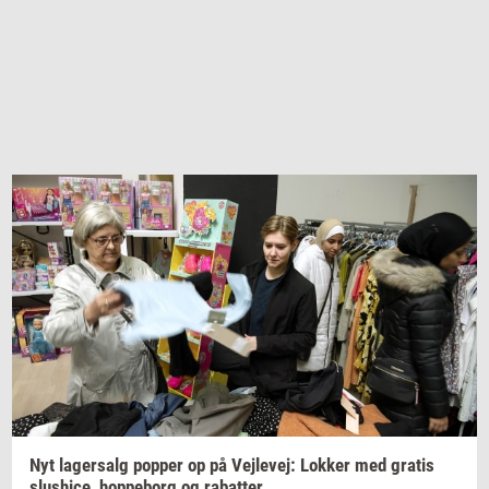
Nyt
la­ger­salg
pop­per
op på
Vej­le­vej:
Lok­ker
med
gra­tis
slus­hi­ce,
hop­pe­borg
og
ra­bat­ter