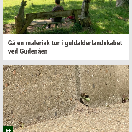
Gå en
ma­le­risk
tur i
gul­dal­der­land­ska­bet
ved
Gu­denå­en