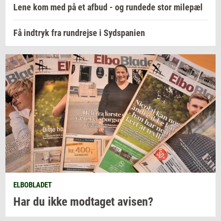
Lene kom med på et afbud - og rundede stor milepæl
Få indtryk fra rundrejse i Sydspanien
ELBOBLADET
Har du ikke
mod­ta­get
avi­sen?