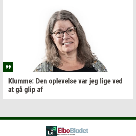
Klum­me:
Den
op­le­vel­se
var jeg lige ved
at gå glip af