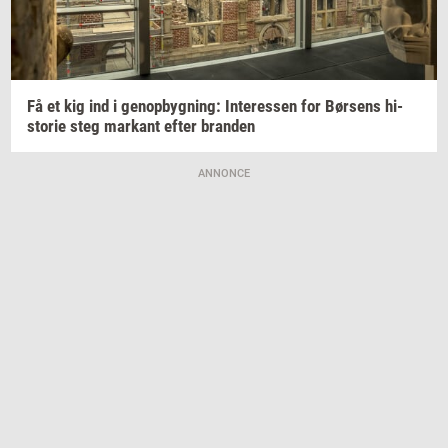
Få et kig ind i
genop­byg­ning:
In­ter­es­sen
for
Bør­sens
hi­
sto­rie
steg
mar­kant
efter
bran­den
ANNONCE