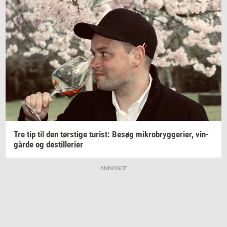
Tre tip til den
tørsti­ge
turist:
Besøg
mi­kro­bryg­ge­ri­er,
vin­
går­de
og
destil­le­ri­er
ANNONCE