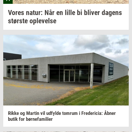
Vores
natur: Når
en lille bi
bli­ver
da­gens
stør­ste
op­le­vel­se
Rikke og
Mar­tin
vil
ud­fyl­de
tom­rum
i
Fre­de­ri­cia:
Åbner
butik for
bør­ne­fa­mi­li­er