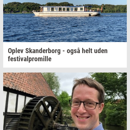
Oplev
Skan­der­borg
- også helt uden
festi­val­pro­mil­le