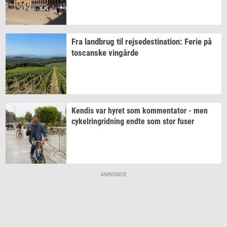
Fra
land­brug
til
rej­se­desti­na­tion:
Ferie på
toscan­ske
vin­går­de
Ken­dis
var hyret som
kom­men­ta­tor
- men
cy­kel­rin­grid­ning
endte som stor fuser
ANNONCE