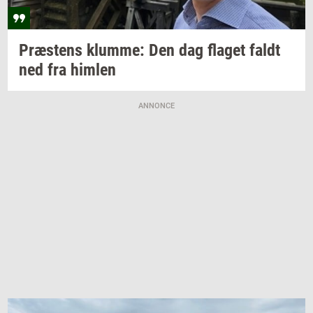
Præ­stens
klum­me:
Den dag
fla­get
faldt
ned fra
him­len
ANNONCE