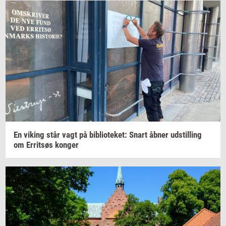
En
viking
står vagt på
bi­bli­o­te­ket:
Snart åbner
ud­stil­ling
om
Er­ritsøs
kon­ger