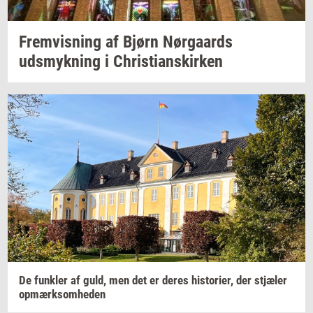
Frem­vis­ning
af Bjørn
Nør­gaards
udsmyk­ning
i
Chri­sti­anskir­ken
De
funk­ler
af guld, men det er deres
hi­sto­ri­er,
der
stjæ­ler
op­mærk­som­he­den