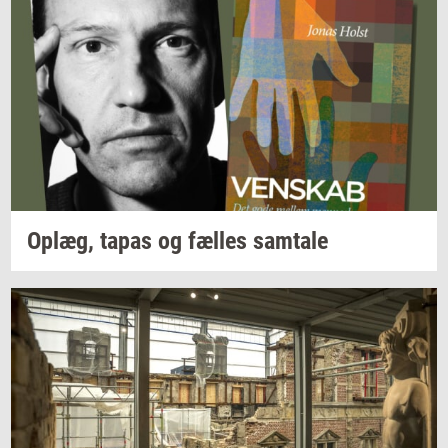
Oplæg,
tapas og
fæl­les
sam­ta­le