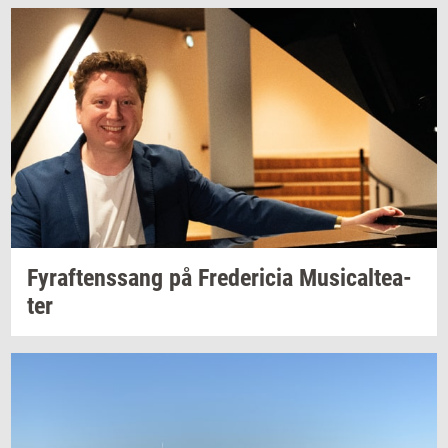
Fyraf­tens­sang
på
Fre­de­ri­cia
Mu­si­cal­te­a­
ter