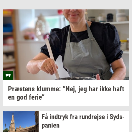
Præ­stens
klum­me: ”Nej,
jeg har ikke haft
en god
ferie”
Få
ind­tryk
fra
run­drej­se
i
Syds­
pa­ni­en