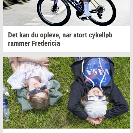
Det kan du
op­le­ve,
når stort
cy­kel­løb
ram­mer
Fre­de­ri­cia