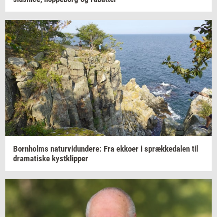
Born­holms
na­tur­vi­dun­de­re:
Fra
ek­ko­er
i
spræk­ke­da­len
til
dra­ma­ti­ske
kyst­klip­per