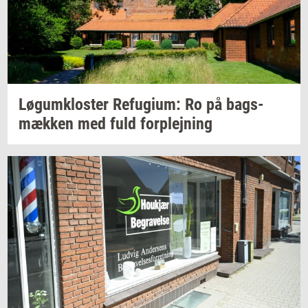
Løgum­klo­ster
Re­fu­gi­um:
Ro på
bags­
mæk­ken
med fuld
for­plej­ning