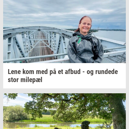
Lene kom med på et afbud - og
run­de­de
stor
milepæl