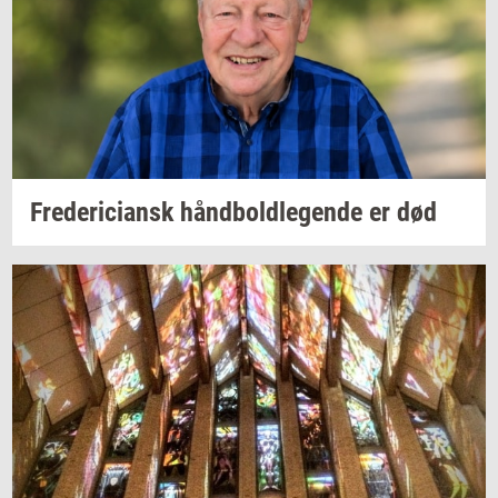
Fre­de­ri­ci­ansk
hånd­bold­le­gen­de
er død