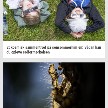
Et
kos­misk
sam­men­træf
på
sen­som­mer­him­len:
Sådan kan
du
op­le­ve
sol­for­mør­kel­sen