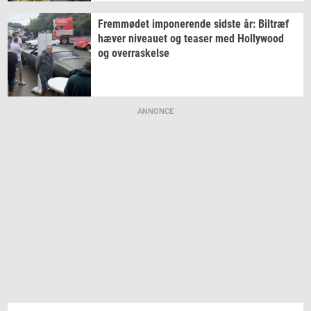
Frem­mø­det
im­po­ne­ren­de
sid­ste
år:
Bil­træf
hæver
ni­veau­et
og
tea­ser
med
Hol­lywood
og
over­ra­skel­se
ANNONCE