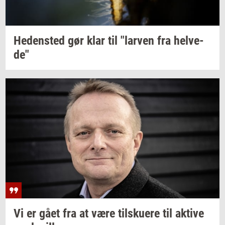
He­den­sted
gør klar til
"lar­ven
fra
hel­ve­
de"
Vi er gået fra at være
til­sku­e­re
til
ak­ti­ve