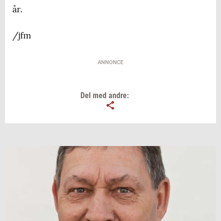
år.
/jfm
ANNONCE
Del med andre: