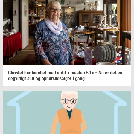
Chri­stel
har
hand­let
med antik i
næ­sten
50 år: Nu er det
en­
de­gyl­digt
slut og
op­hør­s­ud­sal­get
i gang