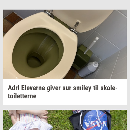
Adr!
Ele­ver­ne
giver sur
smiley
til
sko­le­
toilet­ter­ne