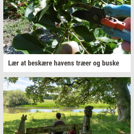
Lær at
be­skæ­re
ha­vens
træer og buske