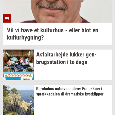
Vil vi have et
kul­tur­hus
- eller blot en
kul­tur­byg­ning?
As­fal­t­ar­bej­de
luk­ker
gen­
brugs­sta­tion
i to dage
Born­holms
na­tur­vi­dun­de­re:
Fra
ek­ko­er
i
spræk­ke­da­len
til
dra­ma­ti­ske
kyst­klip­per