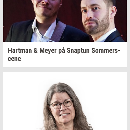
Hart­man
& Meyer på
Snap­tun
Som­mer­s­
ce­ne