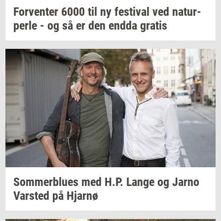
For­ven­ter
6000 til ny
festi­val
ved
na­tur­
per­le
- og så er den endda
gra­tis
Som­mer­blu­es
med H.P. Lange og Jarno
Var­sted
på
Hjar­nø