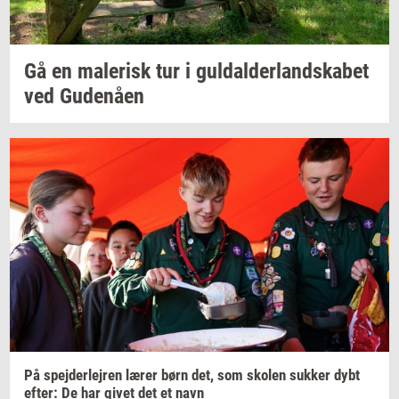
Gå en
ma­le­risk
tur i
gul­dal­der­land­ska­bet
ved
Gu­denå­en
På
spej­der­lej­ren
lærer børn det, som
sko­len
suk­ker
dybt
efter:
De har givet det et navn