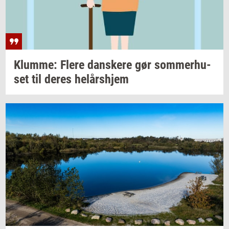
Klum­me: Flere
dan­ske­re
gør
som­mer­hu­
set
til deres
helårs­hjem