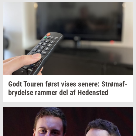
Godt
Tou­ren
først vises
se­ne­re:
Strø­maf­
bry­del­se
ram­mer
del af
He­den­sted