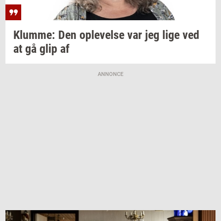
Klum­me:
Den
op­le­vel­se
var jeg lige ved
at gå glip af
ANNONCE