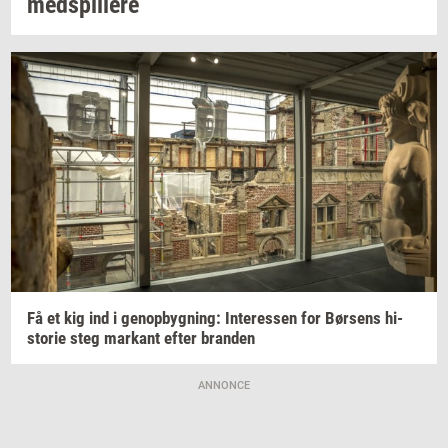
med­spil­le­re
Få et kig ind i
genop­byg­ning:
In­ter­es­sen
for
Bør­sens
hi­
sto­rie
steg
mar­kant
efter
bran­den
ANNONCE