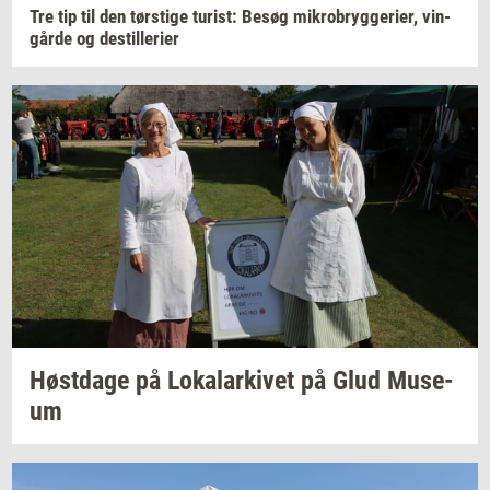
Tre tip til den
tørsti­ge
turist:
Besøg
mi­kro­bryg­ge­ri­er,
vin­
går­de
og
destil­le­ri­er
Høst­da­ge
på
Lo­ka­lar­ki­vet
på Glud
Mu­se­
um