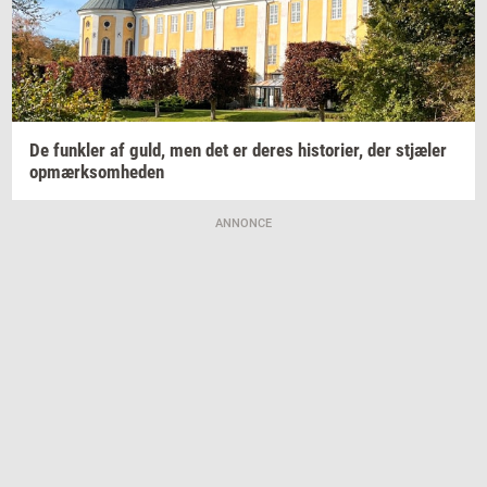
De
funk­ler
af guld, men det er deres
hi­sto­ri­er,
der
stjæ­ler
op­mærk­som­he­den
ANNONCE