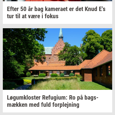
Efter 50 år bag
ka­me­ra­et
er det Knud E's
tur til at være i fokus
Løgum­klo­ster
Re­fu­gi­um:
Ro på
bags­
mæk­ken
med fuld
for­plej­ning