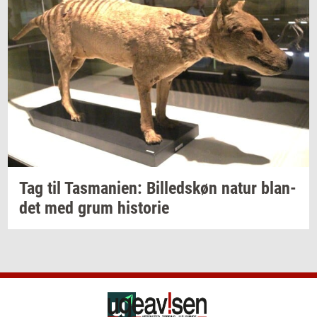
Tag til
Tas­ma­ni­en:
Bil­leds­køn
natur
blan­
det
med grum
hi­sto­rie