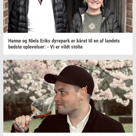
Hanne og Niels Eriks
dy­re­park
er kåret til en af
lan­dets
bed­ste
op­le­vel­ser:
- Vi er vildt
stol­te